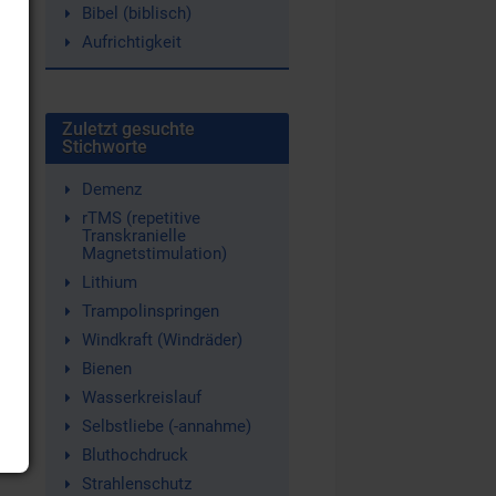
Bibel (biblisch)
Aufrichtigkeit
Zuletzt gesuchte
Stichworte
Demenz
rTMS (repetitive
Transkranielle
Magnetstimulation)
Lithium
Trampolinspringen
Windkraft (Windräder)
Bienen
Wasserkreislauf
Selbstliebe (-annahme)
Bluthochdruck
Strahlenschutz