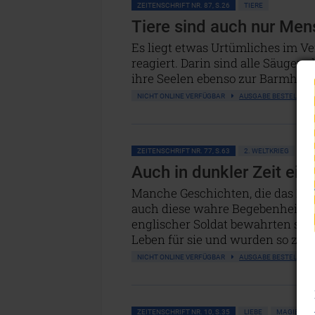
ZEITENSCHRIFT NR. 87, S.26
TIERE
Tiere sind auch nur Men
Es liegt etwas Urtümliches im Ve
reagiert. Darin sind alle Säuger
ihre Seelen ebenso zur Barmherz
NICHT ONLINE VERFÜGBAR
AUSGABE BESTELLEN
ZEITENSCHRIFT NR. 77, S.63
2. WELTKRIEG
BR
Auch in dunkler Zeit ein
Manche Geschichten, die das Lebe
auch diese wahre Begebenheit au
englischer Soldat bewahrten sich
Leben für sie und wurden so zu 
NICHT ONLINE VERFÜGBAR
AUSGABE BESTELLEN
ZEITENSCHRIFT NR. 10, S.35
LIEBE
MAGIE • OK