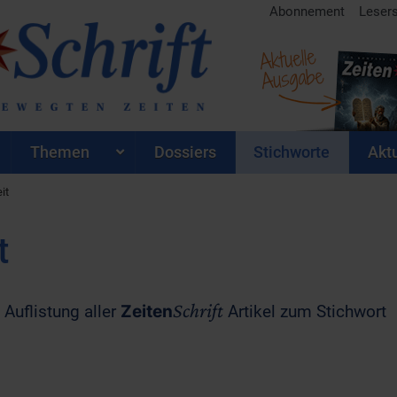
Abonnement
Leser
Aktuelle
Ausgabe
Themen
Dossiers
Stichworte
Aktu
it
t
Schrift
 Auflistung aller
Zeiten
Artikel zum Stichwort