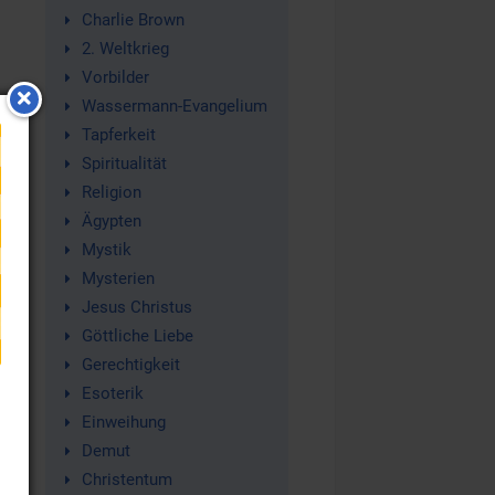
Charlie Brown
2. Weltkrieg
Vorbilder
Wassermann-Evangelium
Tapferkeit
Spiritualität
Religion
Ägypten
Mystik
Mysterien
o
Jesus Christus
Göttliche Liebe
Gerechtigkeit
Esoterik
Einweihung
Demut
Christentum