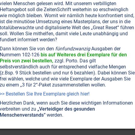
vielen Menschen gelesen wird. Mit unserem verbilligten
Heftangebot soll die ZeitenSchrift weiterhin so erschwinglich
pten
wie möglich bleiben. Womit wir nämlich heute konfrontiert sind,
ist die minutiöse Umsetzung eines Masterplans, der uns in die
Jahrhundert aus dem Weltgedächtnis, der Akasha-Chronik,
totalüberwachte und digitalisierte Welt des „Great Reset“ führen
verlorenen’ Jahre und seine Einweihungsprüfungen.
soll. Wollen Sie mithelfen, damit viele Leute unabhängig und
fundiert informiert werden?
Dann können Sie von den
fünfundzwanzig
Ausgaben der
Nummern 102-126
bis auf Weiteres drei Exemplare für den
Preis von zwei bestellen,
zzgl. Porto. Das gilt
selbstverständlich auch für entsprechend vielfache Mengen
(z.Bsp. 9 Stück bestellen und nur 6 bezahlen). Dabei können Sie
frei wählen, welche und wie viele Exemplare der Ausgaben Sie
zu einem „3 für 2“-Paket zusammenstellen wollen.
>> Bestellen Sie Ihre Exemplare gleich hier!
Herzlichen Dank, wenn auch Sie diese wichtigen Informationen
verbreiten und zu
„Verteidiger des gesunden
Menschenverstands“
werden.