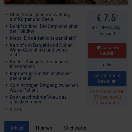
Obst: Seine geheime Wirkung
€ 7.5
*
auf Körper und Seele
Denkfabriken: Die Strippenzieher
inkl. MwSt.,
zzgl.
der Politiker
Versand
Krebs: Eine Infektionskrankheit?
Kampf um Bargeld und Dollar:
Ausgabe
Wann Geld stinkt und wann
kaufen
nicht
Kinder: Spiegelbilder unseres
oder
Innenlebens
Impfbetrug: Ein Whistleblower
Abonnement
packt aus!
bestellen
Vom richtigen Umgang zwischen
Arzt & Patient
und Ausgabe Nr.
Das verschmähte Wort, das
87 geschenkt
glücklich macht
bekommen
u.v.m.
Artikel
Themen
Stichworte