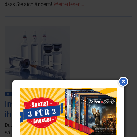
dass Sie sich ändern!
Weiterlesen...
SEITE 20
IMPFUNGEN
Impfbetrug: Und alle waschen
ihre Hände in Unschuld …
Dass die Pharmaindustrie Impfschäden vertuschen
will, liegt auf der Hand. Doch auch Behörden und