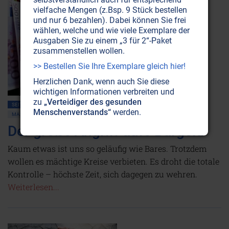
vielfache Mengen (z.Bsp. 9 Stück bestellen
und nur 6 bezahlen). Dabei können Sie frei
wählen, welche und wie viele Exemplare der
Ausgaben Sie zu einem „3 für 2“-Paket
zusammenstellen wollen.
>> Bestellen Sie Ihre Exemplare gleich hier!
Herzlichen Dank, wenn auch Sie diese
wichtigen Informationen verbreiten und
zu
„Verteidiger des gesunden
SEITE 37
GESELLSCHAFT ALLGEMEIN
GLOBALISIERUNG
Menschenverstands“
werden.
MASSENMEDIEN • MANIPULATION
WIRTSCHAFT
ZINSGELD • BANKEN
Der große Angriff aufs Bargeld
Kaum etwas ist uns so geläufig wie Bares. Trotzdem
wollen es mächtige Kreise verbieten. Es droht die totale
Kontrolle – höchste Zeit, sich dagegen zu wehren.
Weiterlesen...