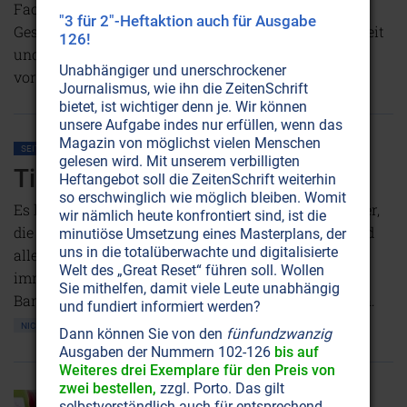
Fachmedien lassen sich in einem schmutzigen
"3 für 2"-Heftaktion auch für Ausgabe
Geschäft instrumentalisieren, das viel mehr Krankheit
126!
und Tod verursacht, als die meisten Menschen sich
Unabhängiger und unerschrockener
vorstellen können.
Weiterlesen...
Journalismus, wie ihn die ZeitenSchrift
bietet, ist wichtiger denn je. Wir können
unsere Aufgabe indes nur erfüllen, wenn das
Magazin von möglichst vielen Menschen
SEITE 26
TIERE
gelesen wird. Mit unserem verbilligten
Tiere sind auch nur Menschen!
Heftangebot soll die ZeitenSchrift weiterhin
so erschwinglich wie möglich bleiben. Womit
Es liegt etwas Urtümliches im Verhalten einer Mutter,
wir nämlich heute konfrontiert sind, ist die
die auf das Schreien eines Kindes reagiert. Darin sind
minutiöse Umsetzung eines Masterplans, der
uns in die totalüberwachte und digitalisierte
alle Säuger gleich. Doch Tiere beweisen außerdem
Welt des „Great Reset“ führen soll. Wollen
immer wieder, dass ihre Seelen ebenso zur
Sie mithelfen, damit viele Leute unabhängig
Barmherzigkeit und Liebe fähig sind wie der Mensch.
und fundiert informiert werden?
NICHT ONLINE VERFÜGBAR
AUSGABE BESTELLEN
Dann können Sie von den
fünfundzwanzig
Ausgaben der Nummern 102-126
bis auf
Weiteres drei Exemplare für den Preis von
zwei bestellen,
zzgl. Porto. Das gilt
selbstverständlich auch für entsprechend