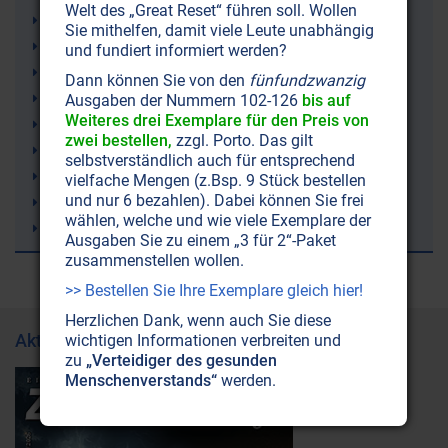
Welt des „Great Reset“ führen soll. Wollen
Ketone (Ketonkörper)
Sie mithelfen, damit viele Leute unabhängig
Ketogene Ernährung (Ketose)
und fundiert informiert werden?
Irland
Dann können Sie von den
fünfundzwanzig
Demenz
Ausgaben der Nummern 102-126
bis auf
Weiteres drei Exemplare für den Preis von
rTMS (repetitive Transkranielle Magnetstimulation)
zwei bestellen,
zzgl. Porto. Das gilt
Lithium
selbstverständlich auch für entsprechend
Trampolinspringen
vielfache Mengen (z.Bsp. 9 Stück bestellen
und nur 6 bezahlen). Dabei können Sie frei
Windkraft (Windräder)
wählen, welche und wie viele Exemplare der
Bienen
Ausgaben Sie zu einem „3 für 2“-Paket
zusammenstellen wollen.
>> Bestellen Sie Ihre Exemplare gleich hier!
Herzlichen Dank, wenn auch Sie diese
Aktuelle Ausgabe
wichtigen Informationen verbreiten und
zu
„Verteidiger des gesunden
Menschenverstands“
werden.