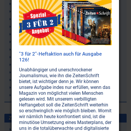
Sehen, Sehvermögen
Seele
Alice Bailey
Okkultismus
Licht
Immunsystem
Hypophyse (Hirnanhangsdrüse)
"3 für 2"-Heftaktion auch für Ausgabe
Gehirn
126!
Epiphyse
Unabhängiger und unerschrockener
Elektrosmog
Journalismus, wie ihn die ZeitenSchrift
Bewusstseins-Manipulation
bietet, ist wichtiger denn je. Wir können
unsere Aufgabe indes nur erfüllen, wenn das
Augen
Magazin von möglichst vielen Menschen
Alternativ-Wissenschaft
gelesen wird. Mit unserem verbilligten
Heftangebot soll die ZeitenSchrift weiterhin
so erschwinglich wie möglich bleiben. Womit
wir nämlich heute konfrontiert sind, ist die
Zuletzt gesuchte Stichworte
minutiöse Umsetzung eines Masterplans, der
uns in die totalüberwachte und digitalisierte
Gelenkschmerzen