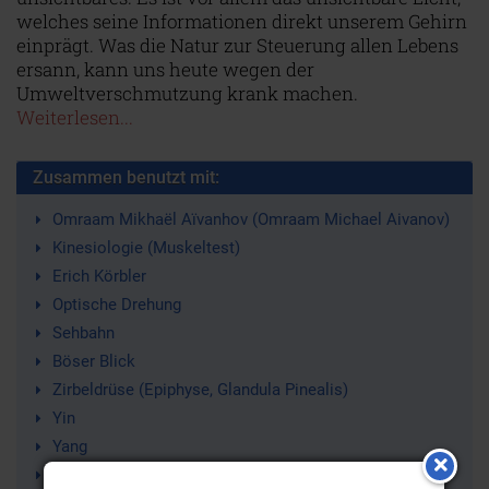
welches seine Informationen direkt unserem Gehirn
einprägt. Was die Natur zur Steuerung allen Lebens
ersann, kann uns heute wegen der
Umweltverschmutzung krank machen.
Weiterlesen...
Zusammen benutzt mit:
Omraam Mikhaël Aïvanhov (Omraam Michael Aivanov)
Kinesiologie (Muskeltest)
Erich Körbler
Optische Drehung
Sehbahn
Böser Blick
Zirbeldrüse (Epiphyse, Glandula Pinealis)
Yin
Yang
Sonnenstrahlen