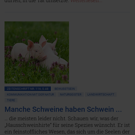
dürfen, in die Tat umsetzte.
Weiterlesen...
ZEITENSCHRIFT NR. 116, S.48
BEWUSSTSEIN
KOMMUNIKATION MIT DER NATUR
NATURGEISTER
LANDWIRTSCHAFT
TIERE
Manche Schweine haben Schwein ...
… die meisten leider nicht. Schauen wir, was der
„Hausschweinhirte“ für seine Spezies wünscht. Er ist
ein feinstoffliches Wesen, das sich um die Seelen der