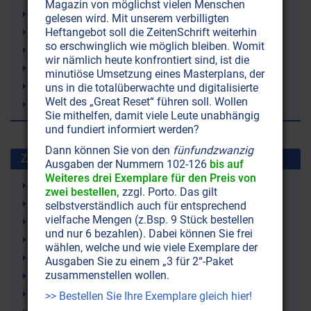
Magazin von möglichst vielen Menschen
Masttierhaltung
gelesen wird. Mit unserem verbilligten
Schweinefleisch
Heftangebot soll die ZeitenSchrift weiterhin
so erschwinglich wie möglich bleiben. Womit
Gruppenseele
wir nämlich heute konfrontiert sind, ist die
Schönheitsoperationen
minutiöse Umsetzung eines Masterplans, der
physischer Körper
uns in die totalüberwachte und digitalisierte
Welt des „Great Reset“ führen soll. Wollen
Landwirtschaft
Sie mithelfen, damit viele Leute unabhängig
und fundiert informiert werden?
Dann können Sie von den
fünfundzwanzig
Zuletzt gesuchte Stichworte
Ausgaben der Nummern 102-126
bis auf
Weiteres drei Exemplare für den Preis von
Gelenkschmerzen
zwei bestellen,
zzgl. Porto. Das gilt
Ketone (Ketonkörper)
selbstverständlich auch für entsprechend
vielfache Mengen (z.Bsp. 9 Stück bestellen
Ketogene Ernährung (Ketose)
und nur 6 bezahlen). Dabei können Sie frei
Irland
wählen, welche und wie viele Exemplare der
Demenz
Ausgaben Sie zu einem „3 für 2“-Paket
zusammenstellen wollen.
rTMS (repetitive Transkranielle Magnetstimulation)
Lithium
>> Bestellen Sie Ihre Exemplare gleich hier!