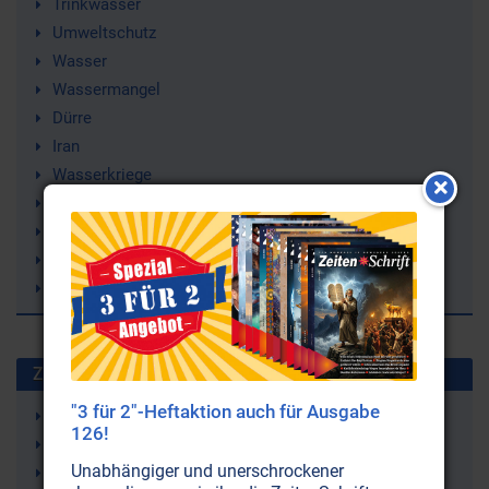
Trinkwasser
Umweltschutz
Wasser
Wassermangel
Dürre
Iran
Wasserkriege
Wasserprivatisierung
Australien
Wasserhandel
Public Private Partnerships (PPP)
Zuletzt gesuchte Stichworte
"3 für 2"-Heftaktion auch für Ausgabe
Wasserkreislauf
126!
Selbstliebe (-annahme)
Unabhängiger und unerschrockener
Bluthochdruck