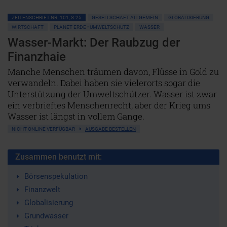
ZEITENSCHRIFT NR. 101, S.25
GESELLSCHAFT ALLGEMEIN
GLOBALISIERUNG
WIRTSCHAFT
PLANET ERDE • UMWELTSCHUTZ
WASSER
Wasser-Markt: Der Raubzug der
Finanzhaie
Manche Menschen träumen davon, Flüsse in Gold zu
verwandeln. Dabei haben sie vielerorts sogar die
Unterstützung der Umweltschützer. Wasser ist zwar
ein verbrieftes Menschenrecht, aber der Krieg ums
Wasser ist längst in vollem Gange.
NICHT ONLINE VERFÜGBAR
AUSGABE BESTELLEN
Zusammen benutzt mit:
Börsenspekulation
Finanzwelt
Globalisierung
Grundwasser