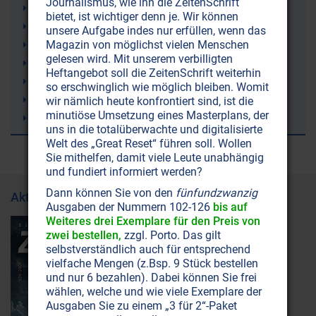
Journalismus, wie ihn die ZeitenSchrift
Strahlenschutz
bietet, ist wichtiger denn je. Wir können
Just Nuisance (ein Hund)
unsere Aufgabe indes nur erfüllen, wenn das
Leukämie
Magazin von möglichst vielen Menschen
gelesen wird. Mit unserem verbilligten
9/11 (11. September 2001)
Heftangebot soll die ZeitenSchrift weiterhin
Erde
so erschwinglich wie möglich bleiben. Womit
Atomenergie
wir nämlich heute konfrontiert sind, ist die
minutiöse Umsetzung eines Masterplans, der
Sergej N. Lazarev
uns in die totalüberwachte und digitalisierte
Welt des „Great Reset“ führen soll. Wollen
Sie mithelfen, damit viele Leute unabhängig
und fundiert informiert werden?
Dann können Sie von den
fünfundzwanzig
Aktuelle Ausgabe
Ausgaben der Nummern 102-126
bis auf
Weiteres drei Exemplare für den Preis von
zwei bestellen,
zzgl. Porto. Das gilt
selbstverständlich auch für entsprechend
vielfache Mengen (z.Bsp. 9 Stück bestellen
und nur 6 bezahlen). Dabei können Sie frei
wählen, welche und wie viele Exemplare der
Ausgaben Sie zu einem „3 für 2“-Paket