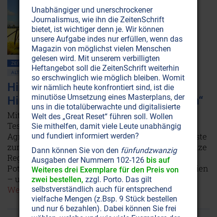
Unabhängiger und unerschrockener
Journalismus, wie ihn die ZeitenSchrift
bietet, ist wichtiger denn je. Wir können
unsere Aufgabe indes nur erfüllen, wenn das
Magazin von möglichst vielen Menschen
gelesen wird. Mit unserem verbilligten
ZEITENSCHRIFT NR. 85, S.44
PLANET ERDE • UMWELTSCHUTZ
Heftangebot soll die ZeitenSchrift weiterhin
ALTERNATIVE WISSENSCHAFT
so erschwinglich wie möglich bleiben. Womit
Himmelsakupunktur: „Damit der
wir nämlich heute konfrontiert sind, ist die
minutiöse Umsetzung eines Masterplans, der
Himmel die Erde wieder küssen kann“
uns in die totalüberwachte und digitalisierte
Mit den Erkenntnissen von Naturforschern wie
Welt des „Great Reset“ führen soll. Wollen
Tesla, Reich und Schauberger sowie mit dem
Sie mithelfen, damit viele Leute unabhängig
Agnihotra-Ritual bringt Madjid Abdellaziz die Wüste
und fundiert informiert werden?
zum Blühen, löst Chemtrails auf und befriedet ganze
Dann können Sie von den
fünfundzwanzig
Regionen. Sphärenharmonieanlagen haben das
Ausgaben der Nummern 102-126
bis auf
Potenzial, die Welt von vielen Problemen zu befreien
Weiteres drei Exemplare für den Preis von
– und es gibt sie bereits klein und preisgünstig!
zwei bestellen,
zzgl. Porto. Das gilt
Weiterlesen...
selbstverständlich auch für entsprechend
vielfache Mengen (z.Bsp. 9 Stück bestellen
und nur 6 bezahlen). Dabei können Sie frei