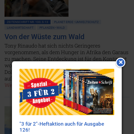
ZEITENSCHRIFT NR. 100, S.13
PLANET ERDE • UMWELTSCHUTZ
LANDWIRTSCHAFT
PFLANZEN • WALD
Von der Wüste zum Wald
Tony Rinaudo hat sich nichts Geringeres
vorgenommen, als dem Hunger in Afrika den Garaus
zu machen. Seine Entdeckung ist für den Kontinent
womöglich bedeutender als Milliarden von US-
Dollars an Entwicklungshilfe. Und sie wirkt sich
außerdem noch positiv auf das Weltklima aus!
Weiterlesen...
"3 für 2"-Heftaktion auch für Ausgabe
126!