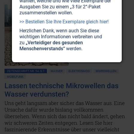
wählen, welche und wie viele Exemplare der
Ausgaben Sie zu einem „3 für 2“-Paket
zusammenstellen wollen.
>> Bestellen Sie Ihre Exemplare gleich hier!
Herzlichen Dank, wenn auch Sie diese
wichtigen Informationen verbreiten und
zu
„Verteidiger des gesunden
Menschenverstands“
werden.
ZEITENSCHRIFT NR. 54, S.7
WASSER
ELEKTROSMOG
MIKROWELLEN
MOBILFUNK
Lassen technische Mikrowellen das
Wasser verdunsten?
Uns geht langsam aber sicher das Wasser aus. Eine
Ursache dafür wurde bislang vollkommen
übersehen. Wenn sich das nicht bald ändert, gehen
wir schweren Zeiten entgegen. Lesen Sie hier
faszinierende Erkenntnisse über unser vielleicht