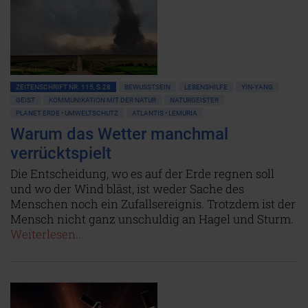
ZEITENSCHRIFT NR. 115, S.28
BEWUSSTSEIN
LEBENSHILFE
YIN-YANG
GEIST
KOMMUNIKATION MIT DER NATUR
NATURGEISTER
PLANET ERDE • UMWELTSCHUTZ
ATLANTIS • LEMURIA
Warum das Wetter manchmal
verrücktspielt
Die Entscheidung, wo es auf der Erde regnen soll
und wo der Wind bläst, ist weder Sache des
Menschen noch ein Zufallsereignis. Trotzdem ist der
Mensch nicht ganz unschuldig an Hagel und Sturm.
Weiterlesen...