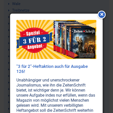
Wale
Treibnetze
Tierschutz
Tiere
Sierra
Sea Shepherd Conservation Society
Paul Watson
Ozeane
Ökologie
Naturschutz
"3 für 2"-Heftaktion auch für Ausgabe
Meere
126!
Leviathan
Unabhängiger und unerschrockener
Greenpeace
Journalismus, wie ihn die ZeitenSchrift
Delphine
bietet, ist wichtiger denn je. Wir können
unsere Aufgabe indes nur erfüllen, wenn das
Paul Spong
Magazin von möglichst vielen Menschen
Umweltschutz
gelesen wird. Mit unserem verbilligten
Umweltschutzorganisationen
Heftangebot soll die ZeitenSchrift weiterhin