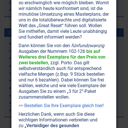
so erschwinglich wie möglich bleiben. Womit
World Wildlife Fund
wir nämlich heute konfrontiert sind, ist die
World Wildlife Fund WWF
minutiöse Umsetzung eines Masterplans, der
uns in die totalüberwachte und digitalisierte
Welt des „Great Reset“ führen soll. Wollen
Sie mithelfen, damit viele Leute unabhängig
Zuletzt gesuchte Stichworte
und fundiert informiert werden?
Strahlenschutz
Dann können Sie von den
fünfundzwanzig
Just Nuisance (ein Hund)
Ausgaben der Nummern 102-126
bis auf
Weiteres drei Exemplare für den Preis von
Leukämie
zwei bestellen,
zzgl. Porto. Das gilt
9/11 (11. September 2001)
selbstverständlich auch für entsprechend
Erde
vielfache Mengen (z.Bsp. 9 Stück bestellen
und nur 6 bezahlen). Dabei können Sie frei
Atomenergie
wählen, welche und wie viele Exemplare der
Sergej N. Lazarev
Ausgaben Sie zu einem „3 für 2“-Paket
Fibromyalgie (Weichteilrheuma)
zusammenstellen wollen.
Wettermanipulation (Geoengineering)
>> Bestellen Sie Ihre Exemplare gleich hier!
Lithium
Herzlichen Dank, wenn auch Sie diese
wichtigen Informationen verbreiten und
zu
„Verteidiger des gesunden