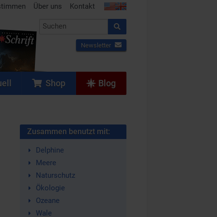
stimmen
Über uns
Kontakt
Newsletter
ell
Shop
Blog
Zusammen benutzt mit:
Delphine
Meere
Naturschutz
Ökologie
Ozeane
Wale