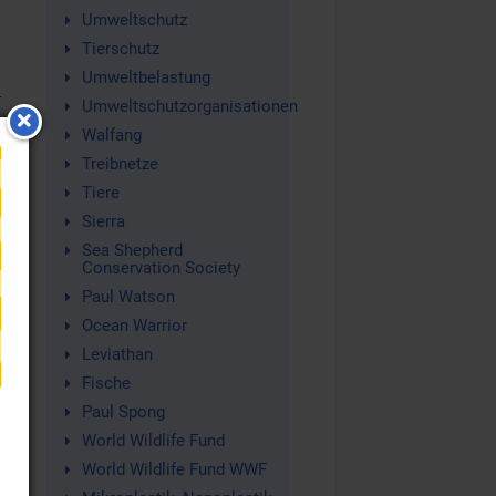
Umweltschutz
Tierschutz
Umweltbelastung
g
Umweltschutzorganisationen
Walfang
Treibnetze
Tiere
Sierra
Sea Shepherd
Conservation Society
Paul Watson
Ocean Warrior
Leviathan
Fische
Paul Spong
World Wildlife Fund
World Wildlife Fund WWF