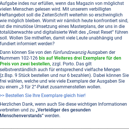
Aufgabe indes nur erfüllen, wenn das Magazin von möglichst
eld und die Kontrolle über die Menschen. Und vielleicht
vielen Menschen gelesen wird. Mit unserem verbilligten
er deren Anzahl.
Weiterlesen...
Heftangebot soll die ZeitenSchrift weiterhin so erschwinglich
wie möglich bleiben. Womit wir nämlich heute konfrontiert sind,
ist die minutiöse Umsetzung eines Masterplans, der uns in die
totalüberwachte und digitalisierte Welt des „Great Reset“ führen
T NR. 26, S.17
PLANET ERDE • UMWELTSCHUTZ
MEERE
TIERE
soll. Wollen Sie mithelfen, damit viele Leute unabhängig und
atson: Der Krieger der Meere
fundiert informiert werden?
on ist einer, der auszieht, um mit seinem Leib und Leben
Dann können Sie von den
fünfundzwanzig
Ausgaben der
Nummern 102-126
bis auf Weiteres drei Exemplare für den
 der Meere zu verteidigen. Einer der letzten wahren
Preis von zwei bestellen,
zzgl. Porto. Das gilt
nserer vorbildarmen Tage. Mit seinen Schiffen rammt er
selbstverständlich auch für entsprechend vielfache Mengen
äter der Meere, weil er weiß, daß nur Taten, und nicht
(z.Bsp. 9 Stück bestellen und nur 6 bezahlen). Dabei können Sie
rken.
Weiterlesen...
frei wählen, welche und wie viele Exemplare der Ausgaben Sie
zu einem „3 für 2“-Paket zusammenstellen wollen.
>> Bestellen Sie Ihre Exemplare gleich hier!
ELTSCHUTZ
MEERE
TIERE
Herzlichen Dank, wenn auch Sie diese wichtigen Informationen
iraterie ein Ende bereiten“
verbreiten und zu
„Verteidiger des gesunden
Menschenverstands“
werden.
dem Gründer und Präsidenten der
epherd Conservation Society, anläßlich seiner Teilnahm