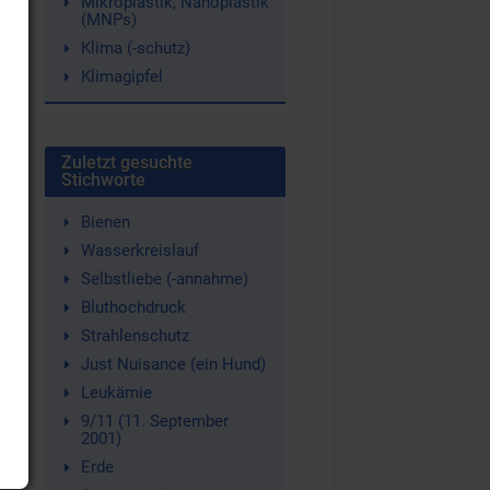
Mikroplastik, Nanoplastik
(MNPs)
Klima (-schutz)
Klimagipfel
Zuletzt gesuchte
Stichworte
Bienen
Wasserkreislauf
Selbstliebe (-annahme)
Bluthochdruck
Strahlenschutz
Just Nuisance (ein Hund)
Leukämie
9/11 (11. September
2001)
Erde
e