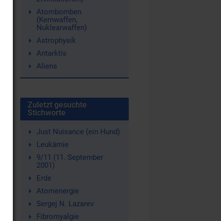
Atombomben
(Kernwaffen,
Nuklearwaffen)
Astrophysik
Antarktis
Aliens
Zuletzt gesuchte
Stichworte
Just Nuisance (ein Hund)
Leukämie
9/11 (11. September
2001)
Erde
Atomenergie
Sergej N. Lazarev
Fibromyalgie