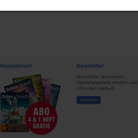
Abonnement
Newsletter
Newsletter abonnieren,
Spezialangebote erhalten und
informiert bleiben!
Anmelden