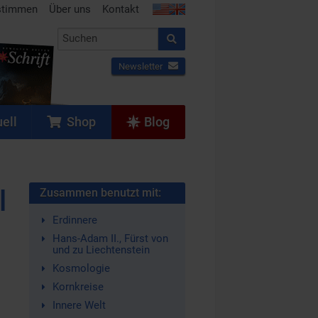
stimmen
Über uns
Kontakt
Newsletter
ell
Shop
Blog
l
Zusammen benutzt mit:
Erdinnere
Hans-Adam II., Fürst von
und zu Liechtenstein
Kosmologie
Kornkreise
Innere Welt