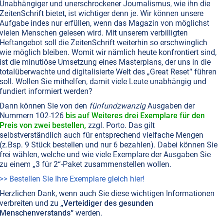
Unabhängiger und unerschrockener Journalismus, wie ihn die
ZeitenSchrift bietet, ist wichtiger denn je. Wir können unsere
Aufgabe indes nur erfüllen, wenn das Magazin von möglichst
vielen Menschen gelesen wird. Mit unserem verbilligten
Heftangebot soll die ZeitenSchrift weiterhin so erschwinglich
wie möglich bleiben. Womit wir nämlich heute konfrontiert sind,
ist die minutiöse Umsetzung eines Masterplans, der uns in die
totalüberwachte und digitalisierte Welt des „Great Reset“ führen
soll. Wollen Sie mithelfen, damit viele Leute unabhängig und
fundiert informiert werden?
Dann können Sie von den
fünfundzwanzig
Ausgaben der
Nummern 102-126
bis auf Weiteres drei Exemplare für den
Preis von zwei bestellen,
zzgl. Porto. Das gilt
selbstverständlich auch für entsprechend vielfache Mengen
(z.Bsp. 9 Stück bestellen und nur 6 bezahlen). Dabei können Sie
frei wählen, welche und wie viele Exemplare der Ausgaben Sie
zu einem „3 für 2“-Paket zusammenstellen wollen.
>> Bestellen Sie Ihre Exemplare gleich hier!
Herzlichen Dank, wenn auch Sie diese wichtigen Informationen
verbreiten und zu
„Verteidiger des gesunden
Menschenverstands“
werden.