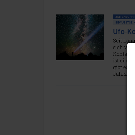
ZEITENSCHRIF
BEWUSSTSEIN
Ufo-Ko
Seit Lan
sich viel
Kontakt 
ist eine
gibt es e
Jahrzehn