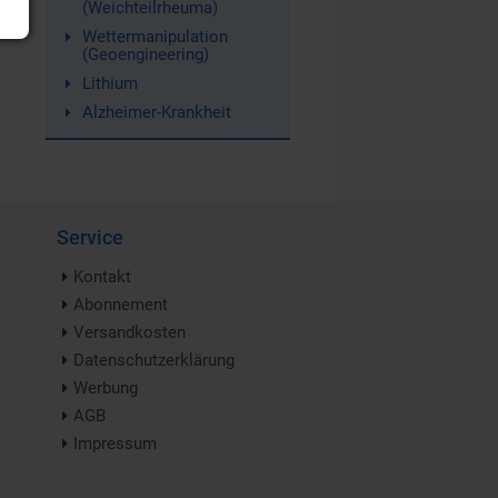
(Weichteilrheuma)
Wettermanipulation
(Geoengineering)
Lithium
Alzheimer-Krankheit
Service
Kontakt
Abonnement
Versandkosten
Datenschutzerklärung
Werbung
AGB
Impressum