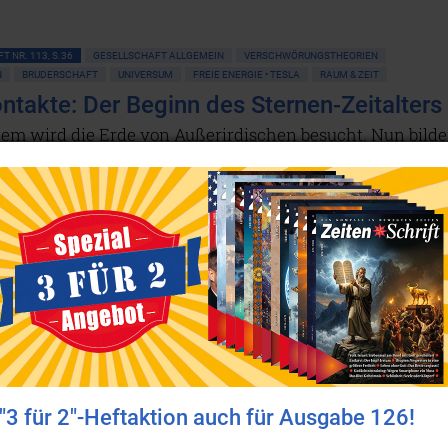
T NR. 113, S.36
GESELLSCHAFT ALLGEMEIN
VERSCHWÖRUNGSTHEORIEN
BRUDERSCHAFT
UNIVERSUM
FREIE ENERGIE • TESLA
RAUM & ZEIT
ntakte: Der Beginn des Sternen-Zeitalters
gem wird die Erde von Außerirdischen besucht. Nun bild
erorts Gruppen von Menschen, die in der Meditation
mit Ufos aufnehmen und zu uns einladen. Was sie erleben
 Botschaft der Hoffnung. Doch beim Geheimnis um die Ufo
ine globale Verschwörung, die das Establishment seit
ten aufrechterhält.
Weiterlesen...
"3 für 2"-Heftaktion auch für Ausgabe 126!