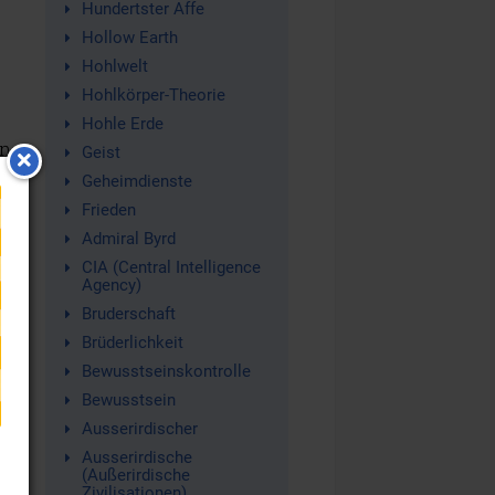
Hundertster Affe
Hollow Earth
Hohlwelt
Hohlkörper-Theorie
Hohle Erde
en
Geist
Geheimdienste
,
Frieden
s
Admiral Byrd
CIA (Central Intelligence
Agency)
Bruderschaft
Brüderlichkeit
Bewusstseinskontrolle
Bewusstsein
Ausserirdischer
Ausserirdische
(Außerirdische
Zivilisationen)