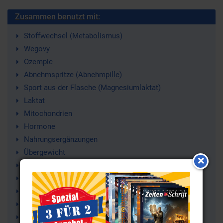
Zusammen benutzt mit:
Stoffwechsel (Metabolismus)
Wegovy
Ozempic
Abnehmspritze (Abnehmpille)
Sport aus der Flasche (Magnesiumlaktat)
Laktat
Mitochondrien
Hormone
Nahrungsergänzungen
Übergewicht
Diabetes
Medizin
Krankheit
Insulin (-resistenz)
Gesundheitsgefahr