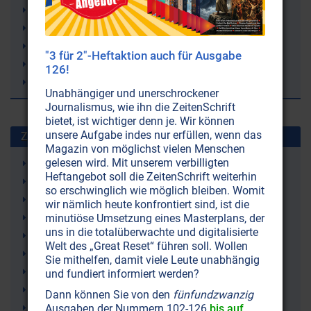
Gesundheit
Gehirn
Ernährung
"3 für 2"-Heftaktion auch für Ausgabe
Fettleibigkeit (Adipositas)
126!
Diäten
Unabhängiger und unerschrockener
Journalismus, wie ihn die ZeitenSchrift
bietet, ist wichtiger denn je. Wir können
unsere Aufgabe indes nur erfüllen, wenn das
Zuletzt gesuchte Stichworte
Magazin von möglichst vielen Menschen
gelesen wird. Mit unserem verbilligten
Ketone (Ketonkörper)
Heftangebot soll die ZeitenSchrift weiterhin
Ketogene Ernährung (Ketose)
so erschwinglich wie möglich bleiben. Womit
Irland
wir nämlich heute konfrontiert sind, ist die
Demenz
minutiöse Umsetzung eines Masterplans, der
uns in die totalüberwachte und digitalisierte
rTMS (repetitive Transkranielle Magnetstimulation)
Welt des „Great Reset“ führen soll. Wollen
Lithium
Sie mithelfen, damit viele Leute unabhängig
Trampolinspringen
und fundiert informiert werden?
Windkraft (Windräder)
Dann können Sie von den
fünfundzwanzig
Bienen
Ausgaben der Nummern 102-126
bis auf