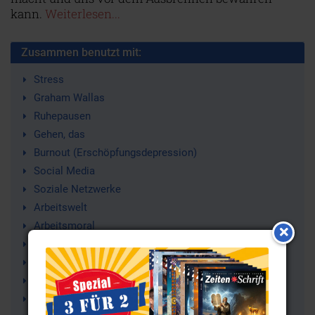
kann.
Weiterlesen...
Zusammen benutzt mit:
Stress
Graham Wallas
Ruhepausen
Gehen, das
Burnout (Erschöpfungsdepression)
Social Media
Soziale Netzwerke
Arbeitswelt
Arbeitsmoral
Schlafmangel
Arbeit
Konzentrationsstörungen
Schlafen