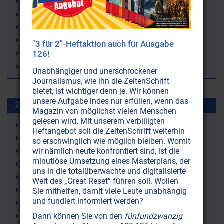
Lebenshilfe
Kreativität
Gesundheit
Gesellschaftsprobleme
"3 für 2"-Heftaktion auch für Ausgabe
126!
Gehirn
Dwight D. Eisenhower
Unabhängiger und unerschrockener
Journalismus, wie ihn die ZeitenSchrift
bietet, ist wichtiger denn je. Wir können
unsere Aufgabe indes nur erfüllen, wenn das
Zuletzt gesuchte Stichworte
Magazin von möglichst vielen Menschen
gelesen wird. Mit unserem verbilligten
Zähne
Heftangebot soll die ZeitenSchrift weiterhin
Magnesiumchlorid
so erschwinglich wie möglich bleiben. Womit
wir nämlich heute konfrontiert sind, ist die
Klimaveränderung
minutiöse Umsetzung eines Masterplans, der
Zellen
uns in die totalüberwachte und digitalisierte
Wetter
Welt des „Great Reset“ führen soll. Wollen
Gelenkschmerzen
Sie mithelfen, damit viele Leute unabhängig
und fundiert informiert werden?
Ketone (Ketonkörper)
Dann können Sie von den
fünfundzwanzig
Ketogene Ernährung (Ketose)