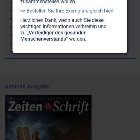
zusammenstellen wollen.
Erde
>> Bestellen Sie Ihre Exemplare gleich hier!
Atomenergie
Sergej N. Lazarev
Herzlichen Dank, wenn auch Sie diese
wichtigen Informationen verbreiten und
Fibromyalgie (Weichteilrheuma)
zu
„Verteidiger des gesunden
Wettermanipulation (Geoengineering)
Menschenverstands“
werden.
Lithium
Alzheimer-Krankheit
Aktuelle Ausgabe