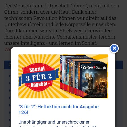
Der Mensch kann Ultraschall "hören", nicht mit den
Ohren, sondern über die Haut. Dank einer
technischen Revolution können wir direkt auf das
Unterbewußtsein und jede Körperzelle einwirken.
Damit kommen wir vom Streß weg, überwinden
leichter unerwünschte Verhaltensmuster, fördern
unsere Intelligenz - und lernen im Schlaf.
Weiterlesen...
Zusammen benutzt mit:
Thinkman
System37
Bewusstsein
Stimmklang
Stimme
"3 für 2"-Heftaktion auch für Ausgabe
126!
Individueller Grundton
Vemu Mukunda
Unabhängiger und unerschrockener