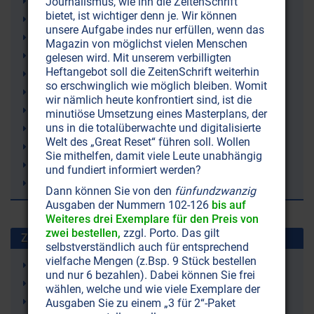
Klangtherapie
Journalismus, wie ihn die ZeitenSchrift
bietet, ist wichtiger denn je. Wir können
Nada Brahma
unsere Aufgabe indes nur erfüllen, wenn das
Neurophone
Magazin von möglichst vielen Menschen
Intelligenz-Training
gelesen wird. Mit unserem verbilligten
Heftangebot soll die ZeitenSchrift weiterhin
Ultraschall
so erschwinglich wie möglich bleiben. Womit
Stress
wir nämlich heute konfrontiert sind, ist die
Entspannung
minutiöse Umsetzung eines Masterplans, der
uns in die totalüberwachte und digitalisierte
Subliminal messages
Welt des „Great Reset“ führen soll. Wollen
Lernschwäche
Sie mithelfen, damit viele Leute unabhängig
Gehör
und fundiert informiert werden?
Gehirn
Dann können Sie von den
fünfundzwanzig
Ausgaben der Nummern 102-126
bis auf
Weiteres drei Exemplare für den Preis von
zwei bestellen,
zzgl. Porto. Das gilt
Zuletzt gesuchte Stichworte
selbstverständlich auch für entsprechend
vielfache Mengen (z.Bsp. 9 Stück bestellen
Just Nuisance (ein Hund)
und nur 6 bezahlen). Dabei können Sie frei
Leukämie
wählen, welche und wie viele Exemplare der
9/11 (11. September 2001)
Ausgaben Sie zu einem „3 für 2“-Paket