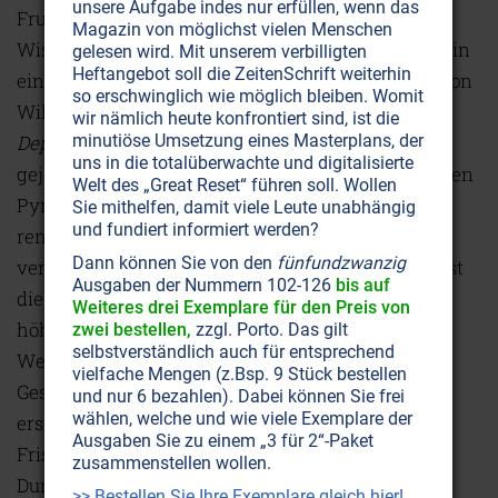
unsere Aufgabe indes nur erfüllen, wenn das
Fruchtbarkeit bei Wildschweinen. Die
Magazin von möglichst vielen Menschen
Wissenschaftler um Sabrina Servanty verglichen in
gelesen wird. Mit unserem verbilligten
Heftangebot soll die ZeitenSchrift weiterhin
einem Zeitraum von 22 Jahren die Vermehrung von
so erschwinglich wie möglich bleiben. Womit
Wildschweinen in einem Waldgebiet im
wir nämlich heute konfrontiert sind, ist die
Departement Haute Marne
,
in dem sehr intensiv
minutiöse Umsetzung eines Masterplans, der
uns in die totalüberwachte und digitalisierte
gejagt wird, mit einem wenig bejagten Gebiet in den
Welt des „Great Reset“ führen soll. Wollen
Pyrenäen. Das Ergebnis wurde nun im
Sie mithelfen, damit viele Leute unabhängig
und fundiert informiert werden?
renommierten
Journal of Animal Ecology
Dann können Sie von den
fünfundzwanzig
veröffentlicht: Wenn hoher Jagddruck herrscht, ist
Ausgaben der Nummern 102-126
bis auf
die Fruchtbarkeit bei Wildschweinen wesentlich
Weiteres drei Exemplare für den Preis von
höher als in Gebieten, in denen kaum gejagt wird.
zwei bestellen,
zzgl. Porto. Das gilt
selbstverständlich auch für entsprechend
Weiterhin tritt bei intensiver Bejagung die
vielfache Mengen (z.Bsp. 9 Stück bestellen
Geschlechtsreife deutlich früher – vor Ende des
und nur 6 bezahlen). Dabei können Sie frei
wählen, welche und wie viele Exemplare der
ersten Lebensjahres – ein, sodass bereits
Ausgaben Sie zu einem „3 für 2“-Paket
Frischlingsbachen trächtig werden. Auch das
zusammenstellen wollen.
Durchschnittsgewicht der erstmalig fruchtbaren
>> Bestellen Sie Ihre Exemplare gleich hier!