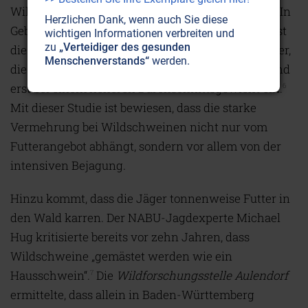
Wildschweine ist bei hohem Jagddruck geringer. In
Herzlichen Dank, wenn auch Sie diese
Gebieten, in denen wenig Jäger unterwegs sind, ist
wichtigen Informationen verbreiten und
zu
„Verteidiger des gesunden
die Vermehrung der Wildschweine deutlich kleiner,
Menschenverstands“
werden.
die Geschlechtsreife bei den Bachen tritt später und
erst bei einem höheren Durchschnittsgewicht ein.
6
Mit dieser Studie ist bewiesen, dass die starke
Vermehrung bei Wildschweinen nicht nur vom
Futterangebot abhängt, sondern vor allem von der
intensiven Bejagung.
Hinzu kommt, dass die Jäger tonnenweise Futter in
den Wald karren. Der NABU-Jagdexperte Michael
Hug kritisierte bereits vor zehn Jahren, dass
Wildschweine „gemästet werden wie ein
Hausschwein“.
Die
Wildforschungsstelle Aulendorf
7
ermittelte, dass allein in Baden-Württemberg