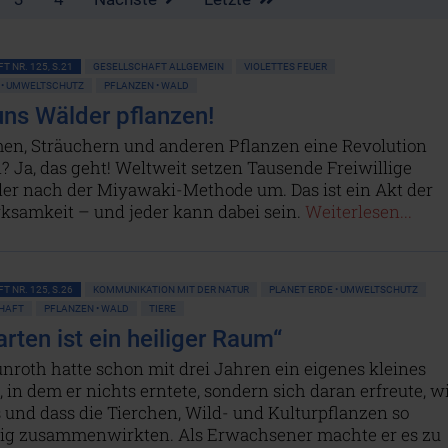
T NR. 125, S.21
GESELLSCHAFT ALLGEMEIN
VIOLETTES FEUER
 • UMWELTSCHUTZ
PFLANZEN • WALD
uns Wälder pflanzen!
en, Sträuchern und anderen Pflanzen eine Revolution
 Ja, das geht! Weltweit setzen Tausende Freiwillige
er nach der Miyawaki-Methode um. Das ist ein Akt der
rksamkeit – und jeder kann dabei sein.
Weiterlesen...
T NR. 125, S.26
KOMMUNIKATION MIT DER NATUR
PLANET ERDE • UMWELTSCHUTZ
HAFT
PFLANZEN • WALD
TIERE
rten ist ein heiliger Raum“
nroth hatte schon mit drei Jahren ein eigenes kleines
 in dem er nichts erntete, sondern sich daran erfreute, w
 und dass die Tierchen, Wild- und Kulturpflanzen so
tig zusammenwirkten. Als Erwachsener machte er es zu