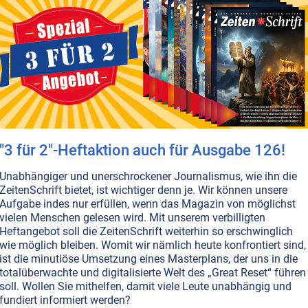
T NR. 119, S.2
GESELLSCHAFT ALLGEMEIN
GELD-TIPPS
 • UMWELTSCHUTZ
e Windenergie?
tanlagen gehören zu der am stärksten geförderten
Energieproduktion. Umweltfreundlich sind sie aber nicht
en...
"3 für 2"-Heftaktion auch für Ausgabe 126!
T NR. 118, S.14
KOMMUNIKATION MIT DER NATUR
NATURGEISTER
Unabhängiger und unerschrockener Journalismus, wie ihn die
om in der Tasche ...
ZeitenSchrift bietet, ist wichtiger denn je. Wir können unsere
Aufgabe indes nur erfüllen, wenn das Magazin von möglichst
ingt keinem Märchenbuch, sondern Erlebnissen von
vielen Menschen gelesen wird. Mit unserem verbilligten
 die gelernt haben, mit Naturgeistern in Kontakt zu
Heftangebot soll die ZeitenSchrift weiterhin so erschwinglich
nd das seit vielen Jahren praktizieren. Ihr Ziel: Die Welt
wie möglich bleiben. Womit wir nämlich heute konfrontiert sind,
m zu heilen in jener Verbundenheit, die für Mensch und
ist die minutiöse Umsetzung eines Masterplans, der uns in die
en über lange Zeit ganz natürlich war.
Weiterlesen...
totalüberwachte und digitalisierte Welt des „Great Reset“ führen
soll. Wollen Sie mithelfen, damit viele Leute unabhängig und
fundiert informiert werden?