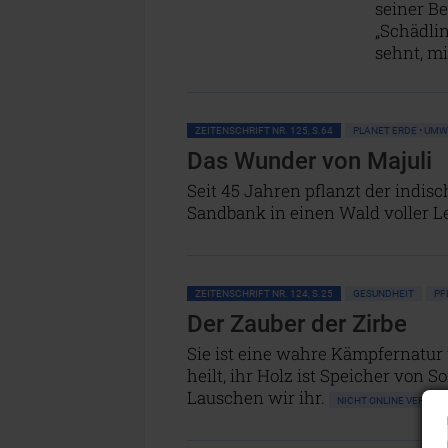
seiner Be
„Schädlin
sehnt, m
ZEITENSCHRIFT NR. 125, S.64
PLANET ERDE • UM
Das Wunder von Majuli
Seit 45 Jahren pflanzt der indis
Sandbank in einen Wald voller 
ZEITENSCHRIFT NR. 124, S.25
GESUNDHEIT
PF
Der Zauber der Zirbe
Sie ist eine wahre Kämpfernatur
heilt, ihr Holz ist Speicher von 
Lauschen wir ihr.
NICHT ONLINE VERFÜ