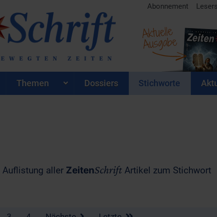
Abonnement
Leser
Aktuelle
Ausgabe
Themen
Dossiers
Stichworte
Aktu
Schrift
 Auflistung aller
Zeiten
Artikel zum Stichwort
3
4
Nächste
Letzte