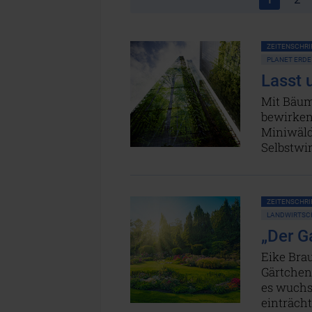
ZEITENSCHRIF
PLANET ERDE
Lasst 
Mit Bäum
bewirken?
Miniwäld
Selbstwi
ZEITENSCHRIF
LANDWIRTSC
„Der Ga
Eike Brau
Gärtchen,
es wuchs
einträch