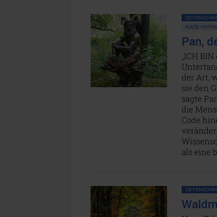
ZEITENSCHRIF
KULTE • MYTH
Pan, d
„ICH BIN 
Untertane
der Art, 
sie den G
sagte Pan
die Mensc
Code hine
verändert
Wissensch
als eine 
ZEITENSCHRIF
Waldme