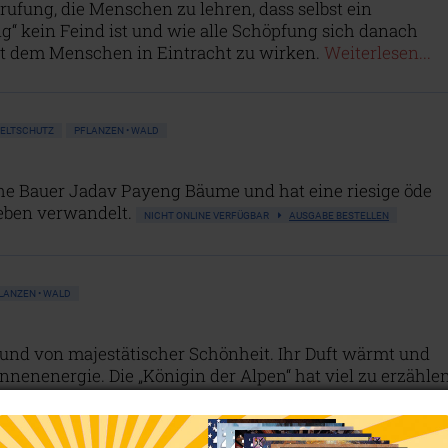
rufung, die Menschen zu lehren, dass selbst ein
g“ kein Feind ist und wie alle Schöpfung sich danach
it dem Menschen in Eintracht zu wirken.
Weiterlesen...
WELTSCHUTZ
PFLANZEN • WALD
che Bauer Jadav Payeng Bäume und hat eine riesige öde
Leben verwandelt.
NICHT ONLINE VERFÜGBAR
AUSGABE BESTELLEN
LANZEN • WALD
 und von majestätischer Schönheit. Ihr Duft wärmt und
Sonnenenergie. Die „Königin der Alpen“ hat viel zu erzählen
GBAR
AUSGABE BESTELLEN