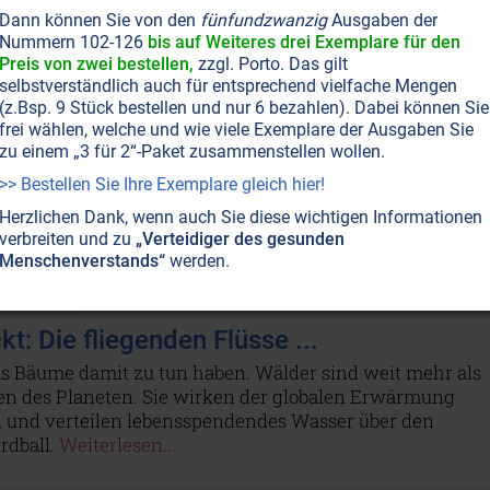
Dann können Sie von den
fünfundzwanzig
Ausgaben der
T NR. 115, S.28
BEWUSSTSEIN
LEBENSHILFE
YIN-YANG
GEIST
Nummern 102-126
bis auf Weiteres drei Exemplare für den
ON MIT DER NATUR
NATURGEISTER
PLANET ERDE • UMWELTSCHUTZ
Preis von zwei bestellen,
zzgl. Porto. Das gilt
EMURIA
selbstverständlich auch für entsprechend vielfache Mengen
das Wetter manchmal verrücktspielt
(z.Bsp. 9 Stück bestellen und nur 6 bezahlen). Dabei können Sie
cheidung, wo es auf der Erde regnen soll und wo der Win
frei wählen, welche und wie viele Exemplare der Ausgaben Sie
t weder Sache des Menschen noch ein Zufallsereignis.
zu einem „3 für 2“-Paket zusammenstellen wollen.
 ist der Mensch nicht ganz unschuldig an Hagel und
>> Bestellen Sie Ihre Exemplare gleich hier!
iterlesen...
Herzlichen Dank, wenn auch Sie diese wichtigen Informationen
verbreiten und zu
„Verteidiger des gesunden
Menschenverstands“
werden.
T NR. 112, S.6
PLANET ERDE • UMWELTSCHUTZ
PFLANZEN • WALD
WASSER
T UND ETHIK
t: Die fliegenden Flüsse ...
s Bäume damit zu tun haben. Wälder sind weit mehr als
en des Planeten. Sie wirken der globalen Erwärmung
 und verteilen lebensspendendes Wasser über den
rdball.
Weiterlesen...