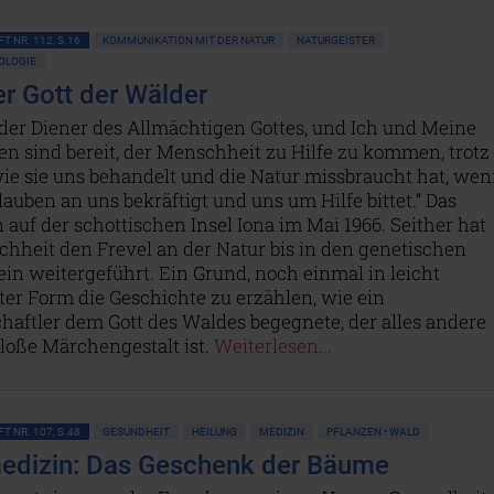
T NR. 112, S.16
KOMMUNIKATION MIT DER NATUR
NATURGEISTER
OLOGIE
er Gott der Wälder
der Diener des Allmächtigen Gottes, und Ich und Meine
n sind bereit, der Menschheit zu Hilfe zu kommen, trotz
wie sie uns behandelt und die Natur missbraucht hat, we
lauben an uns bekräftigt und uns um Hilfe bittet.“ Das
 auf der schottischen Insel Iona im Mai 1966. Seither hat
hheit den Frevel an der Natur bis in den genetischen
in weitergeführt. Ein Grund, noch einmal in leicht
er Form die Geschichte zu erzählen, wie ein
aftler dem Gott des Waldes begegnete, der alles andere
bloße Märchengestalt ist.
Weiterlesen...
T NR. 107, S.48
GESUNDHEIT
HEILUNG
MEDIZIN
PFLANZEN • WALD
dizin: Das Geschenk der Bäume