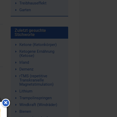
Treibhauseffekt
Garten
Zuletzt gesuchte
Stichworte
Ketone (Ketonkörper)
Ketogene Ernährung
(Ketose)
Irland
Demenz
rTMS (repetitive
Transkranielle
Magnetstimulation)
Lithium
.
Trampolinspringen
Windkraft (Windräder)
Bienen