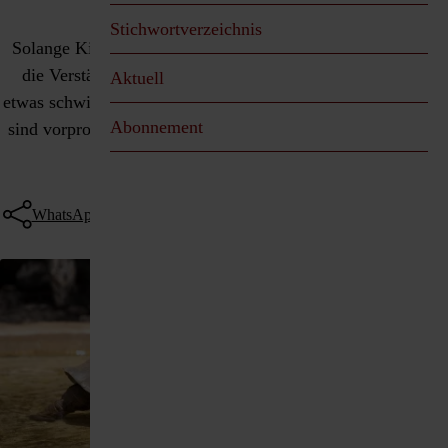
Aktuell
Geschenkideen
Stichwortverzeichnis
Solange Kinder noch nicht sprechen können, gestaltet sich
die Verständigung zwischen Eltern und Kind manchmal
Aktuell
etwas schwierig. Frustrierende Situationen für beide Parteien
Abonnement
sind vorprogrammiert. Doch das muss nicht sein, wie unser
Beispiel zeigt.
WhatsApp
Threema
Telegram
Facebook
Twitter
E-Mail