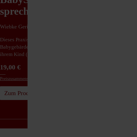
sprechen
Wiebke Gericke
Dieses Praxisbuch zeigt Eltern das Wichtigste über
Babygebärden und wie sie diese konkret und spielerisch mit
ihrem Kind (ab 3 Monaten) im Alltag umsetzen können.
19,00 €
Preiszusammensetzung
Zum Produkt