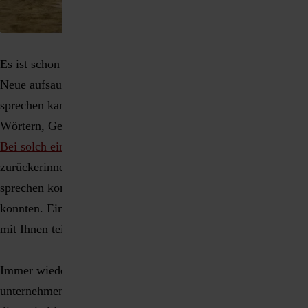
Es ist schon faszinierend, wie schnell Kinder lernen und alles
Neue aufsaugen wie ein Schwamm. Seit unsere Tochter
sprechen kann, überrascht sie mich fast täglich mit neuen
Wörtern, Gedanken, Sätzen und kindlichen Erkenntnissen.
Bei solch einem Redeschwall
musste ich mich kürzlich
zurückerinnern, wie es war, als sie noch nicht mit Worten
sprechen konnte ... aber wir uns trotzdem verständigen
konnten. Eine solche Begebenheit möchte ich heute gerne
mit Ihnen teilen.
Immer wieder gibt es bei uns einen Papi-Tag. Dann
unternehmen Papa und Tochter etwas ohne Mama, damit