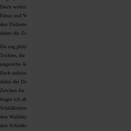
Doch wohin als nächstes? Vielleicht nach Australien zu den
Emus und Wallabys oder doch lieber direkt nach Afrika zu
den Elefanten? Ich war noch etwas unschlüssig und studierte
daher die Zookarte.
Da zog plötzlich jemand an meiner Jacke. Es war meine
Tochter, die mir etwas mitteilen wollte. Als sie meine
ungeteilte Aufmerksamkeit hatte, legte sie ihre beiden Hände
flach aufeinander, mit den Fingern nach vorne und bewegte
dabei die Daumen auf und ab. Sie gebärdete gerade das
Zeichen für "Schildkröte". Um sie in ihrem Tun zu bestärken,
fragte ich aber trotzdem noch einmal nach: "Willst du zu den
Schildkröten zurück?" – Kopfnicken – "Oder wollen wir zu
den Wallabys?" – heftiges Kopfschütteln – "Also zurück zu
den Schildkröten?" – Das energische Kopfnicken war