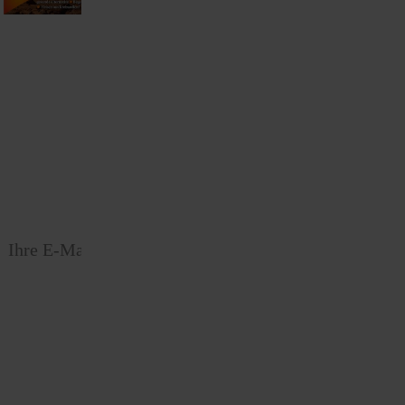
Abonnement bestellen
Newsletter
Newsletter abonnieren, Spezialangebote erhalten und
informiert bleiben!
anmelden
Service