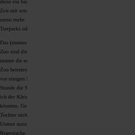
diese ein bisschen Zeit für sich hat. Und Papa genießt die
Zeit mit seiner Tochter nach einer intensiven Bürowoche
umso mehr. Da wir beide Tiere lieben, sind wir oft auch in
Tierparks oder Zoos unterwegs.
Das (momentane) Lieblingstier unserer Tochter im Zürich
Zoo sind die Galapagos-Riesenschildkröten. Das ist fast
immer die erste Station, die wir aufsuchen nachdem wir den
Zoo betreten haben. So auch an einem verregneten Samstag,
vor einigen Monaten. Nach dem wir gefühlt eine halbe
Stunde die Schildkröten beim Fressen beobachteten, schlug
ich der Kleinen vor, dass wir doch nun weiter ins Affenhaus
könnten. Gesagt, getan. Doch die Affen interessierten meine
Tochter nicht. Schon nach wenigen Minuten äußerte sie ihren
Unmut nonverbal und wollte wieder gehen. Also schnell die
Regenjacke wieder angezogen und raus aus dem Affenhaus.