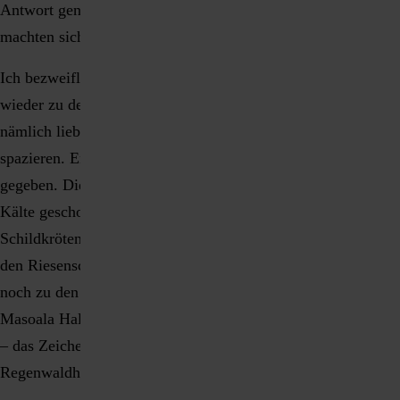
Antwort genug. Also war es entschieden: Vater und Tochter
machten sich auf zu den gepanzerten Reptilien.
Ich bezweifle, dass ich ohne den Hinweis meiner Tochter
wieder zu den Schildkröten gegangen wäre. Ich wollte
nämlich lieber in Richtung Afrika und Elefantenhaus
spazieren. Ergo hätte es sehr wahrscheinlich eine Knatscherei
gegeben. Die ich wahrscheinlich auf den Regen, Hunger oder
Kälte geschoben hätte. Aber sicher nicht auf die
Schildkröten. So aber konnten wir noch eine schöne Zeit bei
den Riesenschildkröten verbringen, bevor wir dann doch
noch zu den Elefanten sind. Und jedes Mal, wenn wir die
Masoala Halle betraten, gebärdete die Kleine – Sie ahnen es
– das Zeichen für Schildkröte. Denn auch in der
Regenwaldhalle sind die Reptilien zu beobachten.