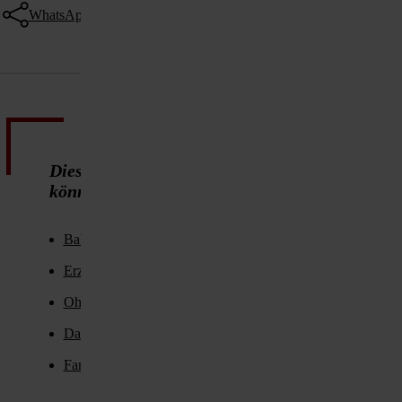
WhatsApp
Threema
Telegram
Facebook
Twitter
E-Mail
Diese ZeitenSchrift-Inhalte
könnten Sie auch interessieren
Babysprache: Komm, ich zeig dir meine Welt
Erziehung: Kinder brauchen Liebe!
Ohne Bindung keine heile Kinderwelt
Das Geheimnis der zwei glücklichen Lehrerinnen
Familienbande: Das Geheimnis richtiger Erziehung