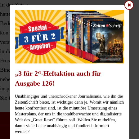
In der Zeit, als unsere Tochter noch nicht sprechen konnte,
✖
hatten wir viele solche Erlebnisse, in denen sie uns aktiv ihre
Bedürfnisse mitteilen konnte – und wir diese auch verstehen
konnten. Weil wir uns über die Babyzeichensprache
verständigen konnten. Diese kann ganz leicht und spielerisch
in den Familienalltag integriert werden und sorgt für weniger
Frust bei Eltern und Nachwuchs. Vielmehr stärkt sie die
Bindung zwischen Eltern und Kind und fördert ganz
„3 für 2“-Heftaktion auch für
nebenbei auch noch die kindliche Entwicklung. Weitere
Ausgabe 126!
inspirierende Beispiele aus unserem Familienalltag finden
Unabhängiger und unerschrockener Journalismus, wie ihn die
Sie im Artikel
Babysprache: Komm, ich zeig dir meine Welt
.
ZeitenSchrift bietet, ist wichtiger denn je. Womit wir nämlich
heute konfrontiert sind, ist die minutiöse Umsetzung eines
Masterplans, der uns in die totalüberwachte und digitalisierte
Welt des „Great Reset“ führen soll. Wollen Sie mithelfen,
Produkt zum Thema
damit viele Leute unabhängig und fundiert informiert
werden?