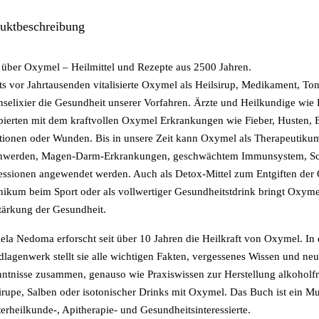
uktbeschreibung
 über Oxymel – Heilmittel und Rezepte aus 2500 Jahren.
ts vor Jahrtausenden vitalisierte Oxymel als Heilsirup, Medikament, T
selixier die Gesundheit unserer Vorfahren. Ärzte und Heilkundige wie
pierten mit dem kraftvollen Oxymel Erkrankungen wie Fieber, Husten,
tionen oder Wunden. Bis in unsere Zeit kann Oxymel als Therapeutikum
hwerden, Magen-Darm-Erkrankungen, geschwächtem Immunsystem, Schl
ssionen angewendet werden. Auch als Detox-Mittel zum Entgiften der 
nikum beim Sport oder als vollwertiger Gesundheitstdrink bringt Oxym
tärkung der Gesundheit.
ela Nedoma erforscht seit über 10 Jahren die Heilkraft von Oxymel. In
lagenwerk stellt sie alle wichtigen Fakten, vergessenes Wissen und neu
ntnisse zusammen, genauso wie Praxiswissen zur Herstellung alkoholfre
irupe, Salben oder isotonischer Drinks mit Oxymel. Das Buch ist ein Mu
erheilkunde-, Apitherapie- und Gesundheitsinteressierte.