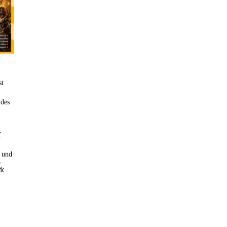
okus ihrer Arbeit
udierte Philosophie
k und ganzheitlicher
lturelle
st
 des
f
n und
r
r Lieferfrist finden