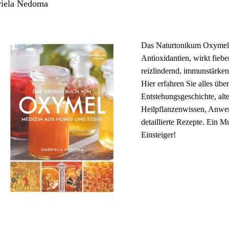
riela Nedoma
Stichwortverz
Geschenkidee
Aktuell
Immunsystems
Das Naturtonikum Oxymel i
Antioxidantien, wirkt fieb
Abonnement
St. Helia-Pro
reizlindernd, immunstärken
Hier erfahren Sie alles über
Spezial-Ange
Entstehungsgeschichte, alt
Heilpflanzenwissen, Anwe
Fundgrube
detaillierte Rezepte. Ein M
Einsteiger!