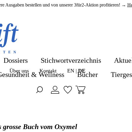
here Ausgaben bestellen und von unserer 3für2-Aktion profitieren! →
He
Shop
Shop
Blog
Alle Produkte
Dossiers
Stichwortverzeichnis
Aktue
ZeitenSchrift 
Über uns
Kontakt
EN
DE
Hefte & Abos
Gesundheit & Wellness
Bücher
Tierge
Artikel
Nahrungsergä
Hefte
Gesundheit &
Themen
Bücher
s grosse Buch vom Oxymel
Dossiers
Tiergesundhei