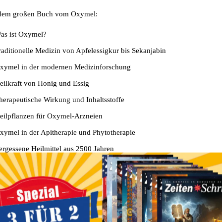
dem großen Buch vom Oxymel:
as ist Oxymel?
raditionelle Medizin von Apfelessigkur bis Sekanjabin
xymel in der modernen Medizinforschung
eilkraft von Honig und Essig
herapeutische Wirkung und Inhaltsstoffe
eilpflanzen für Oxymel-Arzneien
xymel in der Apitherapie und Phytotherapie
ergessene Heilmittel aus 2500 Jahren
aturapotheke mit Oxymel
ber 100 Rezepte, Anleitungen und praktische Anwendungen
die Autorin: