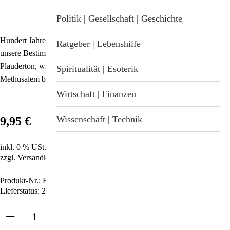
Stichwortverzeichnis
Geschenkideen
Politik | Gesellschaft | Geschichte
Aktuell
Hundert Jahre lang leben, ohne senil oder krank zu sein – das ist
Immunsystemstärkung
Ratgeber | Lebenshilfe
unsere Bestimmung. Shioya erzählt in einfachem, freundlichen
Abonnement
Plauderton, wie er sich seine Gesundheit bis ins Alter eines
St. Helia-Produkte
Spiritualität | Esoterik
Methusalem bewahrt hat.
Spezial-Angebote
Wirtschaft | Finanzen
Fundgrube
Wissenschaft | Technik
9,95 €
inkl. 0 % USt.
zzgl.
Versandkosten
Produkt-Nr.:
B-2897
Lieferstatus: 2-3 Tage
in den Warenkorb