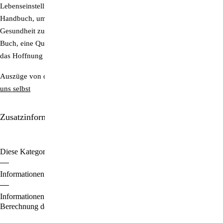
Lebenseinstellung. Dieses Buch ist einerseits ein praktisches
Handbuch, um ein langes Leben in geistiger und körperlicher
Gesundheit zu erreichen, doch andererseits ein zutiefst spirituelles
Buch, eine Quelle der Weisheit. Ein ideales Geschenk für jung und alt,
das Hoffnung schenkt und Freude beim Lesen macht!
Auszüge von diesem Buch finden Sie im Artikel
Der Jungbrunnen in
uns selbst
Zusatzinformationen/Details
Diese Kategorien durchstöbern:
Gesundheit | Ernährung
Bücher
Informationen zu den Zahlungsoptionen finden Sie
hier
.
Informationen für den Standardversand, zur Lieferung und zur
Berechnung der Lieferfrist finden Sie
hier
.