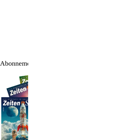
1
/
12
Abonnement