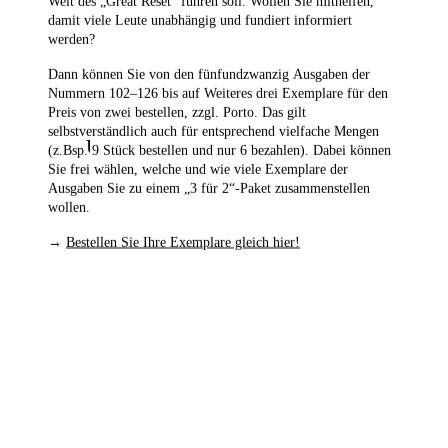
Welt des „Great Reset“ führen soll. Wollen Sie mithelfen,
damit viele Leute unabhängig und fundiert informiert
werden?
1
/
7
Dann können Sie von den fünfundzwanzig Ausgaben der
Nummern 102–126
bis auf Weiteres drei Exemplare für den
Preis von zwei bestellen,
zzgl. Porto. Das gilt
selbstverständlich auch für entsprechend vielfache Mengen
Unsere beliebtesten Produkte
(z.Bsp. 9 Stück bestellen und nur 6 bezahlen). Dabei können
Sie frei wählen, welche und wie viele Exemplare der
Ausgaben Sie zu einem „3 für 2“-Paket zusammenstellen
wollen.
→
Bestellen Sie Ihre Exemplare gleich hier!