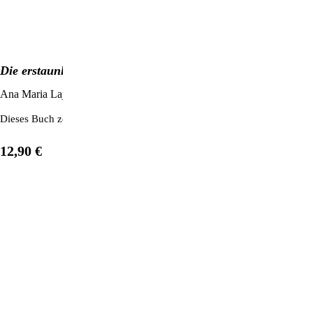
Die erstaunliche Wirkung von Magnesium
Ana Maria Lajusticia Bergasa
Dieses Buch zeigt auf, wie man Arthrose und Osteoporose einfach mi
12,90 €