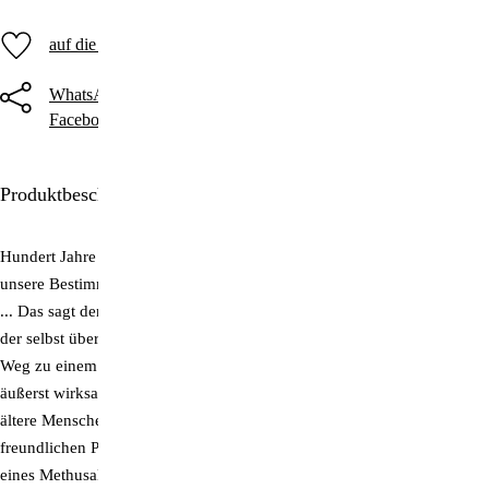
auf die Merkliste
WhatsApp
Threema
Telegram
Facebook
Twitter
E-Mail
Produktbeschreibung
Hundert Jahre lang leben, ohne senil oder krank zu sein – das ist
unsere Bestimmung ...
... Das sagt der japanische Arzt und Weisheitslehrer Dr. Nobuo Shioya,
der selbst über 100 Jahre alt ist. Von Geburt an kränklich, fand er einen
Weg zu einem langen, gesunden und selbstbestimmten Leben. Seine
äußerst wirksame Methode ist so leicht anzuwenden, dass sie auch
ältere Menschen praktizieren können. Der Arzt erzählt in einfachem,
freundlichen Plauderton, wie er sich seine Gesundheit bis ins Alter
eines Methusalem bewahrt hat: durch richtiges Atmen und eine positive