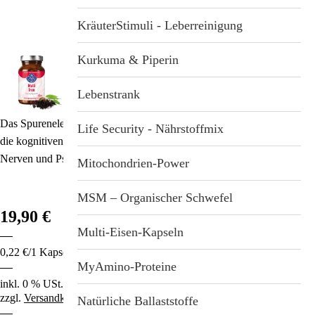
Stichwortverzeichnis
Geschenkideen
KräuterStimuli - Leberreinigung
Aktuell
Immunsystemstärkung
Kurkuma & Piperin
Abonnement
St. Helia-Produkte
Lebenstrank
Das Spurenelement Eisen reduziert Müdigkeit und Erschöpfung und
Spezial-Angebote
Life Security - Nährstoffmix
die kognitiven Fähigkeiten verbessern sich. Zudem stärkt es die
Profitieren S
Nerven und Psyche.
Fundgrube
Mitochondrien-Power
%
MSM – Organischer Schwefel
19,90 €
Multi-Eisen-Kapseln
0,22 €/1 Kapsel
MyAmino-Proteine
inkl. 0 % USt.
zzgl.
Versandkosten
Natürliche Ballaststoffe