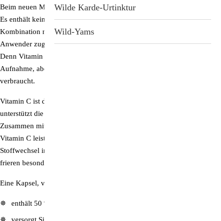
Wilde Karde-Urtinktur
Beim neuen Multi-Iron handelt es sich um eine verbesserte Rezeptur.
Es enthält kein Vitamin C mehr. Es hat sich gezeigt, dass die
Wild-Yams
Kombination mit Vitamin C nur dann Vorteile bringt, wenn die
Anwender zugleich auch optimal mit
Antioxidantien
versorgt sind.
Denn Vitamin C mit Eisen kombiniert verbessert zwar die Eisen-
Aufnahme, aber gleichzeitig werden auch vermehrt Antioxidantien
verbraucht.
Vitamin C ist durch Chili und Holunder (reich an Kalium, das
unterstützt die Energieproduktion der Mitochondrien) ersetzt.
Zusammen mit dem Pfefferextrakt wird so auf eine andere Art, als es
Vitamin C leistet, die Aufnahme verbessert und gleichzeitig der
Stoffwechsel in Richtung »thermisch warm« angeregt (bei Eisenmangel
frieren besonders Frauen häufiger).
Eine Kapsel, viele Vorteile:
enthält 50 % der täglich empfohlenen Menge Eisen (7mg)
versorgt Sie mit 300 % der täglich empfohlenen Menge Vitamin