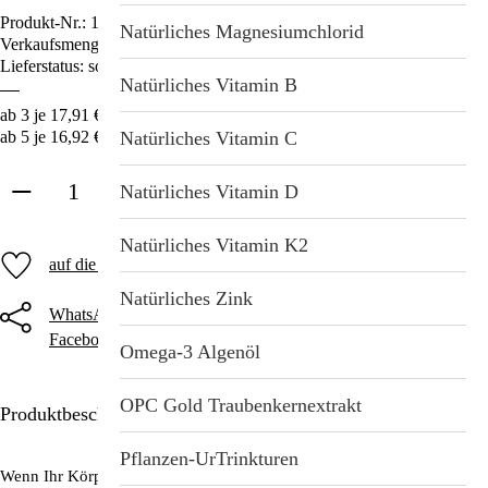
Produkt-Nr.:
1412
Natürliches Magnesiumchlorid
Verkaufsmenge:
90 Kapseln
Lieferstatus: sofort lieferbar
Natürliches Vitamin B
ab 3 je 17,91 € – 10% Ersparnis
Natürliches Vitamin C
ab 5 je 16,92 € – 15% Ersparnis
Natürliches Vitamin D
in den Warenkorb
Natürliches Vitamin K2
auf die Merkliste
Natürliches Zink
WhatsApp
Threema
Telegram
Facebook
Twitter
E-Mail
Omega-3 Algenöl
OPC Gold Traubenkernextrakt
Produktbeschreibung
Pflanzen-UrTrinkturen
Wenn Ihr Körper Eisen braucht – bei Müdigkeit & Erschöpfung