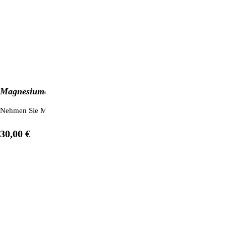
Magnesiumchlorid aus dem Toten Meer (1 kg)
Nehmen Sie Magnesium in einer besonders reinen und vom Körper schn
30,00 €