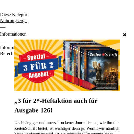
Diese Kategorien durchstöbern:
Multi-Eisen-Kapseln
Nahrungsergänzung
St. Helia-Produkte
Informationen zu den Zahlungsoptionen finden Sie
hier
.
✖
Informationen für den Standardversand, zur Lieferung und zur
Berechnung der Lieferfrist finden Sie
hier
.
Das könnte Sie auch interessieren
„3 für 2“-Heftaktion auch für
Ausgabe 126!
Unabhängiger und unerschrockener Journalismus, wie ihn die
ZeitenSchrift bietet, ist wichtiger denn je. Womit wir nämlich
heute konfrontiert sind, ist die minutiöse Umsetzung eines