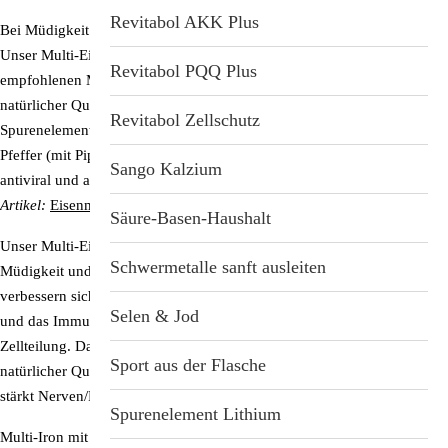
Revitabol AKK Plus
Bei Müdigkeit und Erschöpfung braucht Ihr Körper dringend Eisen.
Unser Multi-Eisen versorgt den Körper mit 50 Prozent der täglich
Revitabol PQQ Plus
empfohlenen Menge an organisch gebundenem Eisen. Es stammt aus
natürlicher Quelle und ist optimal bioverfügbar. Kombiniert wird das
Revitabol Zellschutz
Spurenelement mit Brennnesselsamen, Rosmarin, Zimt und schwarzem
Pfeffer (mit Piperin). Diese Mischung ist besonders stark antibakteriell,
Sango Kalzium
antiviral und antimykotisch.
Für mehr Information lesen Sie unseren
Artikel:
Eisenmangel – was tun?
Säure-Basen-Haushalt
Unser Multi-Eisen für Ihr Wohlbefinden
Schwermetalle sanft ausleiten
Müdigkeit und Erschöpfung werden reduziert, kognitive Leistungen
verbessern sich, die Bildung von roten Blutkörperchen wird angeregt
Selen & Jod
und das Immunsystem gestärkt. Eisen ist zudem wichtig für die
Zellteilung. Das enthaltene Vitamin B12 stammt ebenfalls aus
Sport aus der Flasche
natürlicher Quelle. Es wirkt Müdigkeit und Erschöpfung entgegen,
stärkt Nerven/Psyche und unterstützt den Energiestoffwechsel.
Spurenelement Lithium
Multi-Iron mit verbesserter Rezeptur!