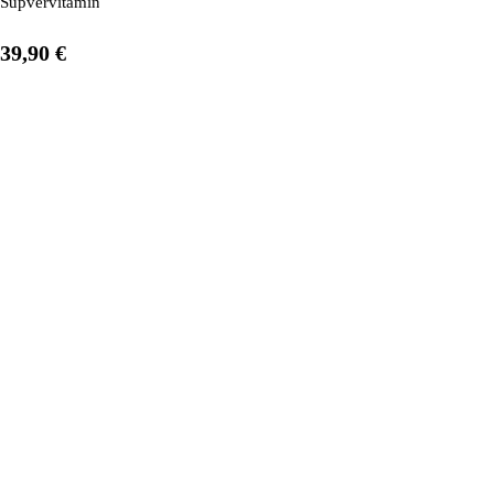
Supvervitamin C forte ist hochdosiert und zudem angereichert mit wer
39,90 €
1
/
6