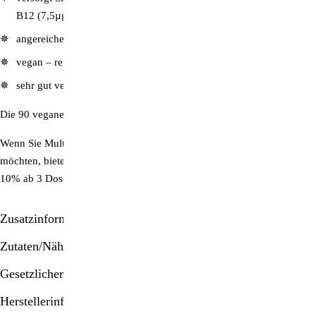
B12 (7,5µg)
angereichert mit wertvollen Kräutern
vegan – rein pflanzliche Quellen
sehr gut verträglich
Die 90 veganen Kapseln reichen für drei Monate!
Wenn Sie Multi-Iron über einen längeren Zeitraum einnehmen
möchten, bieten wir Ihnen auch einen
Mengenrabatt
pro Bestellung an:
10% ab 3 Dosen; 15% ab fünf Dosen!
Zusatzinformationen/Details
Zutaten/Nährstoffe
Gesetzlicher Hinweis
Herstellerinformationen