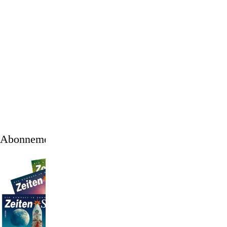
1
/
12
Abonnement