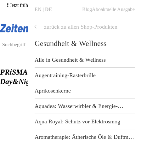
❗ Jetzt frühere Ausgaben bestellen und von unserer 3für2-Aktion
EN
DE
Blog
Abo
aktuelle Ausgabe
profitieren! →
Hefte finden
❗
zurück zu allen Shop-Produkten
Shop
Shop
Gesundheit & Wellness
Blog
Alle Produkte
Alle in Gesundheit & Wellness
PRiSMA® Autofahrerbrille P1 DRiVE
ZeitenSchrift Startseite
Hefte & Abos
Augentraining-Rasterbrille
Day&Night
Artikel
Nahrungsergänzung
Aprikosenkerne
Hefte
Gesundheit & Wellness
Aquadea: Wasserwirbler & Energie-Duschen
Themen
Bücher
Aqua Royal: Schutz vor Elektrosmog
Dossiers
Tiergesundheit
Aromatherapie: Ätherische Öle & Duftmischungen