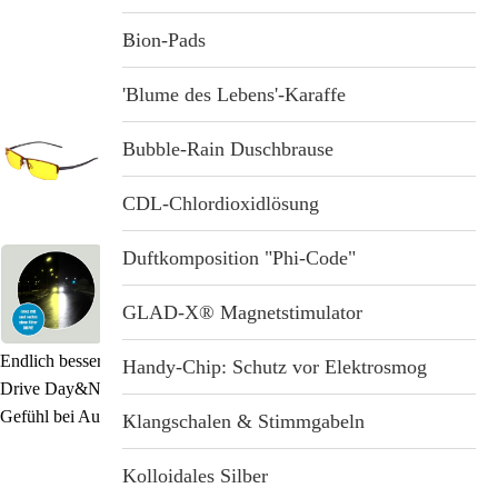
Stichwortverzeichnis
Geschenkideen
Bion-Pads
Aktuell
Immunsystemstärkung
'Blume des Lebens'-Karaffe
Abonnement
St. Helia-Produkte
Bubble-Rain Duschbrause
Spezial-Angebote
CDL-Chlordioxidlösung
Fundgrube
Duftkomposition "Phi-Code"
GLAD-X® Magnetstimulator
Endlich bessere Sicht beim (nächtlichen) Autofahren: Die elegante P1
Handy-Chip: Schutz vor Elektrosmog
Drive Day&Night sorgt für ein angenehmeres und entspannteres
Gefühl bei Autofahrten.
Klangschalen & Stimmgabeln
Kolloidales Silber