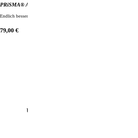
PRiSMA® Autofahrerbrille Classic DRiVE Day&Night
Endlich bessere Sicht beim (nächtlichen) Autofahren: Mit der PRiSMA
79,00 €
1
/
8
Unsere beliebtesten Produkte