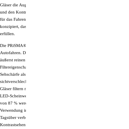
Gläser die Augen spürbar, während sie auch tagsüber die Sehschärfe
und den Kontrast verbessern. Die Autofahrerbrille eignet sich sowohl
für das Fahren am Tag als auch in der Nacht. Ihre Glasfilter sind so
konzipiert, dass sie alle Anforderungen für die Nachtsichttauglichkeit
erfüllen.
Die
PRiSMA® P1 DRiVE Day&Night
ist die ideale Brille fürs
Autofahren. Die speziellen Gelbfiltergläser mit ihren intensiven und
äußerst reinen Farben sind eine Wohltat für die Augen. Durch die
Filtereigenschaften dieser Brillengläser erhöhen sich sowohl die
Sehschärfe also auch der Kontrast enorm. Störende Reflexionen und
sichtverschlechternde Blauanteile werden vermindert. Die speziellen
Gläser filtern mehr als 85 % des blendenden Blaulichts von Xenon und
LED-Scheinwerfern heraus und dank hervorragender Lichttransmission
von 87 % werden die EU-Standards für Signallichterkennung zur
Verwendung im Straßenverkehr sogar in der Nacht voll erfüllt.
Tagsüber verbessert sich dadurch der Schärfeeindruck sowie das
Kontrastsehen. Das Nervensystem wird durch die Farbe Gelb