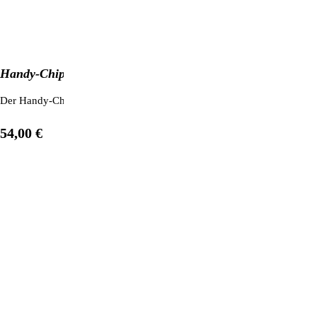
Handy-Chip 6er-Set
Der Handy-Chip schützt Sie nachweislich und effektiv vor den schädli
54,00 €
1
/
12