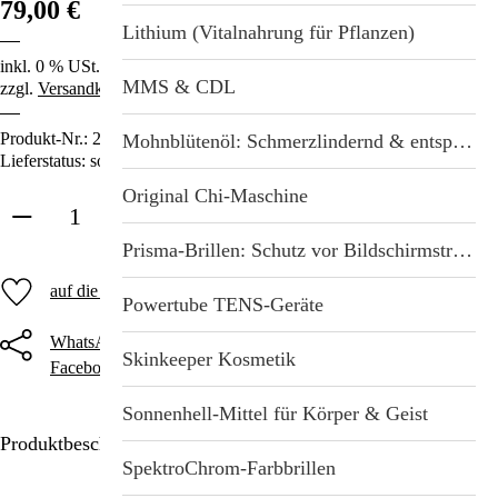
79,00 €
Lithium (Vitalnahrung für Pflanzen)
inkl. 0 % USt.
MMS & CDL
zzgl.
Versandkosten
Produkt-Nr.:
2123
Mohnblütenöl: Schmerzlindernd & entspannend
Lieferstatus: sofort lieferbar
Original Chi-Maschine
in den Warenkorb
Prisma-Brillen: Schutz vor Bildschirmstrahlung
auf die Merkliste
Powertube TENS-Geräte
WhatsApp
Threema
Telegram
Skinkeeper Kosmetik
Facebook
Twitter
E-Mail
Sonnenhell-Mittel für Körper & Geist
Produktbeschreibung
SpektroChrom-Farbbrillen