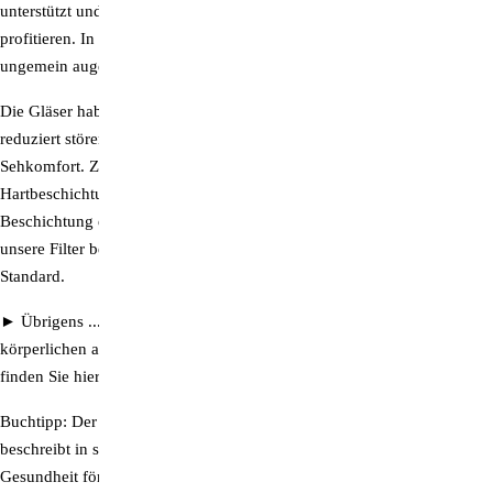
unterstützt und die Konzentrationsfähigkeit kann davon positiv
profitieren. In der Nacht verwendet kann mit dieser Brille eine
ungemein augenentlastende Wirkung erzielt werden.
Die Gläser haben eine Multi-Coating Spezialentspiegelung, diese
reduziert störende Reflexe auf unter 1 % und erhöht so den
Sehkomfort. Zusätzlich haben sie eine strapazierfähige
Hartbeschichtung, diese reduziert Kratzer und die CleanCoat-
Beschichtung erleichtert die Pflege. Selbstverständlich schützen alle
unsere Filter bestmöglich vor UV-Licht und erfüllen den UV 400
Standard.
►
Übrigens ...
speziell entwickelte Farbbrillen, die sowohl auf der
körperlichen als auch auf der seelisch-emotionalen Ebene wirken,
finden Sie hier:
SpektroChrom-Farbbrillen
Buchtipp:
Der führende Lichtexperte Dr. med Alexander Wunsch
beschreibt in seinem Buch "
Die Kraft des Lichts
", wie gutes Licht die
Gesundheit fördert, den biologischen Rhythmus im Gleichgewicht hält