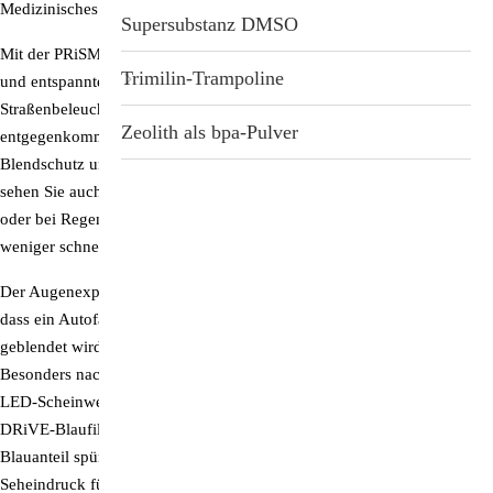
Medizinisches Fachwissen trifft deutsche Innovation und Qualität!
Supersubstanz DMSO
Mit der
PRiSMA® P1 DRiVE Day&Night
erleben Sie ein völlig anderes
Trimilin-Trampoline
und entspannteres Gefühl beim Autofahren! Egal ob helle
Straßenbeleuchtung, grelle Leuchtreklamen oder Scheinwerfer
Zeolith als bpa-Pulver
entgegenkommender Fahrzeuge: Diese Brille bietet optimalen
Blendschutz und verbessert zugleich auch Ihre Sicht. Mit dieser Brille
sehen Sie auch bei schlechten Wetterverhältnissen, in der Dämmerung
oder bei Regen immer kontrastreich. Dadurch ermüden Ihre Augen
weniger schnell, Sie fahren entspannter und das Unfallrisiko sinkt.
Der Augenexperte Prof. Olaf Strauß von der Charité in Berlin erklärt,
dass ein Autofahrer, der von entgegenkommenden Scheinwerfern
geblendet wird, bis zu 30 Sekunden lang eingeschränkt sehen kann.
Besonders nachts kann das menschliche Auge durch die intensiven
LED-Scheinwerfer des Gegenverkehrs stark beansprucht werden. Die
DRiVE-Blaufiltergläser von PRiSMA verringern diesen hohen
Blauanteil spürbar, was zu einem angenehmeren und kontrastreicheren
Seheindruck führt. Nachts getragen, entlasten die speziellen Filter-