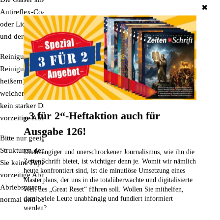
✖
Antireflex-Coating (Entspiegelung) vergütet. Störende Spiegelungen
oder Lichtreflexe durch Fremdlichteinfall werden dadurch vermindert
und der Kontrast erhöht.
Reinigung und Pflege
Reinigung mit beiliegendem Microfasertasche oder warmem (nicht
heißem) Wasser und Seife oder Geschirrspülmittel. Anschließend mit
weichem Tuch abtrocknen. Bitte achten Sie darauf, dass beim Putzen
kein starker Druck auf die Glasflächen ausgeübt wird, um eine
„3 für 2“-Heftaktion auch für
vorzeitige Abnutzung der Glasbeschichtungen zu vermeiden.
Ausgabe 126!
Bitte nur geeignete Reinigungsmittel verwenden, damit die feinen
Strukturen der Glasoberfläche nicht angegriffen werden! Verwenden
Unabhängiger und unerschrockener Journalismus, wie ihn die
ZeitenSchrift bietet, ist wichtiger denn je. Womit wir nämlich
Sie keine Papiertücher und andere holzfaserhaltige Tücher, um keine
heute konfrontiert sind, ist die minutiöse Umsetzung eines
vorzeitige Abnutzung der Glasbeschichtungen zu verursachen.
Masterplans, der uns in die totalüberwachte und digitalisierte
Abriebspuren durch häufige Verwendung im Laufe der Zeit sind
Welt des „Great Reset“ führen soll. Wollen Sie mithelfen,
damit viele Leute unabhängig und fundiert informiert
normal und bedingen keine Garantieansprüche.
werden?