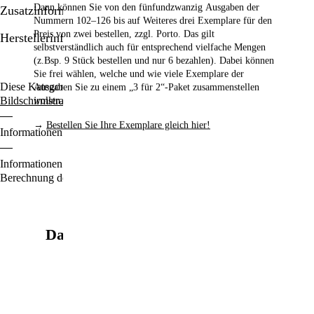
Dann können Sie von den fünfundzwanzig Ausgaben der
Zusatzinformationen/Details
Nummern 102–126
bis auf Weiteres drei Exemplare für den
Preis von zwei bestellen,
zzgl. Porto. Das gilt
Herstellerinformationen
selbstverständlich auch für entsprechend vielfache Mengen
(z.Bsp. 9 Stück bestellen und nur 6 bezahlen). Dabei können
Sie frei wählen, welche und wie viele Exemplare der
Diese Kategorien durchstöbern:
Prisma-Brillen: Schutz vor
Ausgaben Sie zu einem „3 für 2“-Paket zusammenstellen
Bildschirmstrahlung
Gesundheit & Wellness
wollen.
→
Bestellen Sie Ihre Exemplare gleich hier!
Informationen zu den Zahlungsoptionen finden Sie
hier
.
Informationen für den Standardversand, zur Lieferung und zur
Berechnung der Lieferfrist finden Sie
hier
.
Das könnte Sie auch interessieren