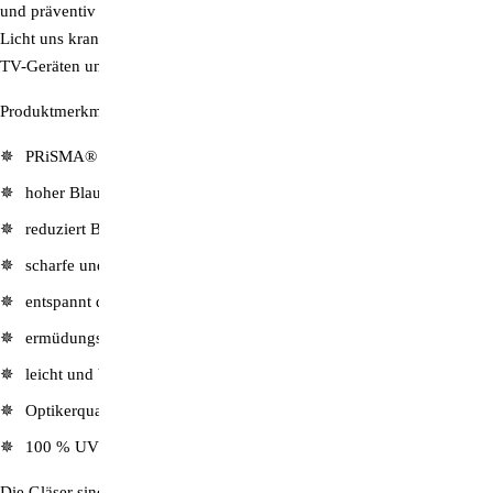
und präventiv und heilend eingesetzt werden kann – und schlechtes
Licht uns krank macht und worauf man beim Umgang mit Computern,
TV-Geräten und Smartphones achten sollte!
Produktmerkmale
PRiSMA® Filtertechnologie
hoher Blaulichtschutz – ca. 85 % (380-500 nm)
reduziert Blendung
scharfe und kontrastreiche Sicht
entspannt die Augen
ermüdungsfreies Sehen
leicht und bequem
Optikerqualität
100 % UV400 Schutz
Die Gläser sind hoch bruchfest und mit einer Hartversiegelung und