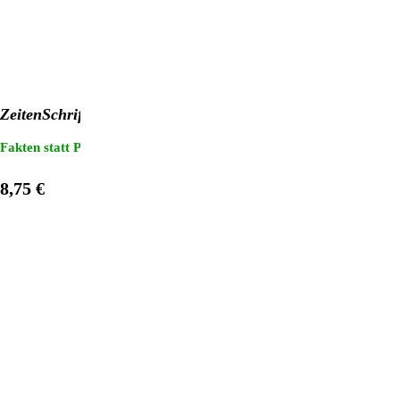
ZeitenSchrift Nr. 113
Fakten statt Propaganda: "3 für 2"-Heftaktion!
Sterne: Der Mensch g
8,75 €