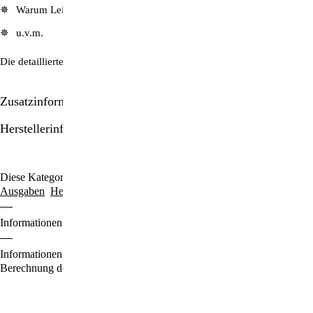
Warum Leiden manchmal notwendig ist
u.v.m.
Die detaillierte Artikel-Übersicht finden Sie hier:
ZeitenSchrift Nr. 22
Zusatzinformationen/Details
Herstellerinformationen
Diese Kategorien durchstöbern:
Ausgaben für € 2.75
ZeitenSchrift-
Ausgaben
Hefte & Abos
Informationen zu den Zahlungsoptionen finden Sie
hier
.
Informationen für den Standardversand, zur Lieferung und zur
Berechnung der Lieferfrist finden Sie
hier
.