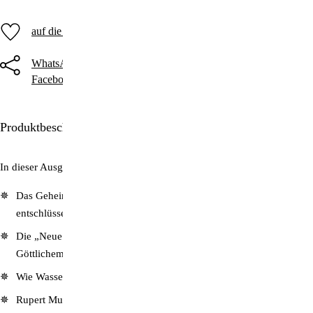
auf die Merkliste
WhatsApp
Threema
Telegram
Facebook
Twitter
E-Mail
Produktbeschreibung
In dieser Ausgabe lesen Sie unter anderem:
Das Geheimnis des „Neuen Jerusalem“, von einem Meister
entschlüsselt
Die „Neue Weltordnung“ zwischen teuflischem Komplott und
Göttlichem Plan für die Zukunft
Wie Wasser den Körper heilen kann
Rupert Murdoch: Vom Zeitungsjungen zum Medien-Tycoon