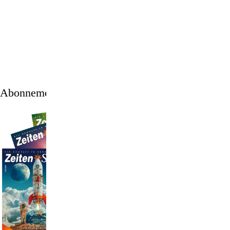
1
/
12
Abonnement