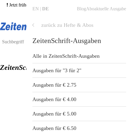
❗ Jetzt frühere Ausgaben bestellen und von unserer 3für2-Aktion
EN
DE
Blog
Abo
aktuelle Ausgabe
profitieren! →
Hefte finden
❗
zurück zu Hefte & Abos
Shop
Shop
Hefte & Abos
ZeitenSchrift-Ausgaben
Blog
Alle Produkte
Alle in Hefte & Abos
Alle in ZeitenSchrift-Ausgaben
ZeitenSchrift Nr. 22
ZeitenSchrift Startseite
Hefte & Abos
ZeitenSchrift-Abos
Ausgaben für "3 für 2"
Artikel
Nahrungsergänzung
ZeitenSchrift-Ausgaben
Ausgaben für € 2.75
Hefte
Gesundheit & Wellness
ZeitenSchrift-Sonderdrucke
Ausgaben für € 4.00
Themen
Bücher
ZeitenSchrift-Sammelordner
Ausgaben für € 5.00
Dossiers
Tiergesundheit
ZeitenSchrift-Themenpakete
Ausgaben für € 6.50