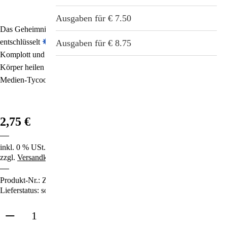
Stichwortverzeichnis
Geschenkideen
Ausgaben für € 7.50
Das Geheimnis des „Neuen Jerusalem“, von einem Meister
Aktuell
entschlüsselt
✵
Die „Neue Weltordnung“ zwischen teuflischem
Immunsystemstärkung
Ausgaben für € 8.75
Komplott und Göttlichem Plan für die Zukunft
✵
Wie Wasser den
Abonnement
Körper heilen kann
St. Helia-Produkte
✵
Rupert Murdoch: Vom Zeitungsjungen zum
Medien-Tycoon
✵
Warum Leiden manchmal notwendig ist
✵
u.v.m.
Spezial-Angebote
Fundgrube
2,75 €
inkl. 0 % USt.
zzgl.
Versandkosten
Produkt-Nr.:
ZS22
Lieferstatus: sofort lieferbar
in den Warenkorb