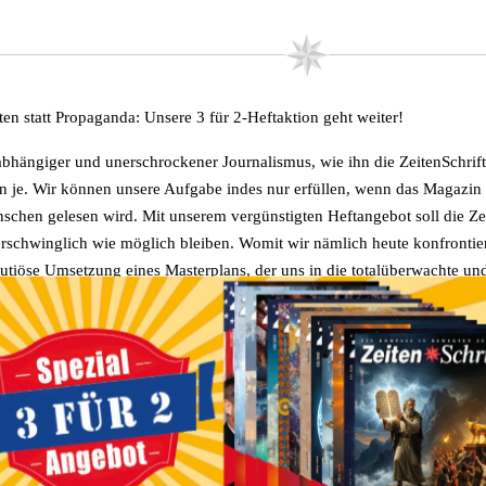
ten statt Propaganda:
Unsere
3 für 2-Heftaktion
geht weiter!
bhängiger und unerschrockener Journalismus, wie ihn die ZeitenSchrift b
n je. Wir können unsere Aufgabe indes nur erfüllen, wenn das Magazin 
schen gelesen wird. Mit unserem vergünstigten Heftangebot soll die Zei
erschwinglich wie möglich bleiben. Womit wir nämlich heute konfrontiert
utiöse Umsetzung eines Masterplans, der uns in die totalüberwachte und 
eat Reset“ führen soll. Wollen Sie mithelfen, damit viele Leute unabhän
ormiert werden?
n können Sie von den Ausgaben Nr.
102
,
103
,
104
,
105
,
106
,
107
,
108
,
114
,
115
,
116
,
117
,
118
,
119
,
120
,
121
,
122
,
123
,
124
,
125
&
126
bis
mplare für den Preis von zwei bestellen,
zzgl. Porto. Das gilt selbstvers
sprechend vielfache Mengen (z.Bsp. 9 Stück bestellen und nur 6 bezahle