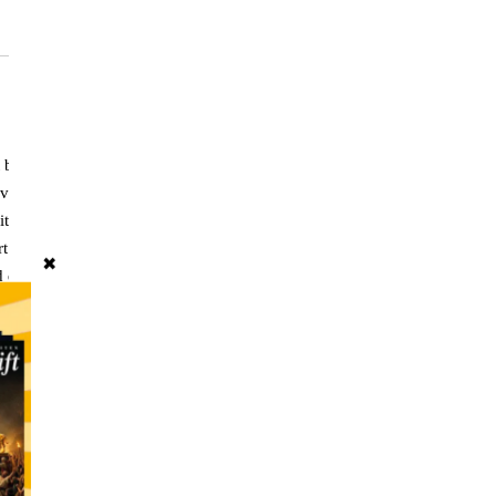
ietet, ist wichtiger
von möglichst vielen
tenSchrift weiterhin
 sind, ist die
✖
digitalisierte Welt des
gig und fundiert
,
109
,
110
,
111
,
112
,
 auf Weiteres drei
tändlich auch für
n).