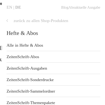
✵
EN
DE
Blog
Abo
aktuelle Ausgabe
zurück zu allen Shop-Produkten
aktuelle
Ausgabe
Hefte & Abos
Alle in Hefte & Abos
ll
Shop
Blog
Startseite
ZeitenSchrift-Abos
sundheit
Geschenkideen
nzung
ZeitenSchrift-Ausgaben
 Wellness
ZeitenSchrift-Sonderdrucke
ZeitenSchrift-Sammelordner
t
ZeitenSchrift-Themenpakete