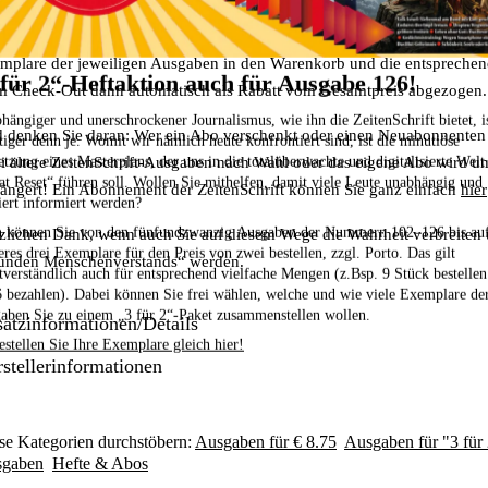
ei können Sie frei wählen, welche und wie viele Exemplare der Ausgab
em "3 für 2-Paket" zusammenstellen wollen! Legen Sie dazu einfach di
mplare der jeweiligen Ausgaben in den Warenkorb und
die entspreche
 für 2“-Heftaktion auch für Ausgabe 126!
m Check-Out dann automatisch als Rabatt vom Gesamtpreis abgezogen.
hängiger und unerschrockener Journalismus, wie ihn die ZeitenSchrift bietet, i
 denken Sie daran:
Wer ein Abo verschenkt oder einen Neuabonnenten w
tiger denn je. Womit wir nämlich heute konfrontiert sind, ist die minutiöse
tzung eines Masterplans, der uns in die totalüberwachte und digitalisierte Welt
i ältere ZeitenSchrift-Ausgaben nach Wahl oder das eigene Abo wird u
at Reset“ führen soll. Wollen Sie mithelfen, damit viele Leute unabhängig und
längert! Ein Abonnement der ZeitenSchrift können Sie ganz einfach
hier
iert informiert werden?
 können Sie von den fünfundzwanzig Ausgaben der Nummern 102–126
bis au
zlichen Dank, wenn auch Sie auf diesem Wege die Wahrheit verbreiten 
eres drei Exemplare für den Preis von zwei bestellen,
zzgl. Porto. Das gilt
unden Menschenverstands“ werden.
stverständlich auch für entsprechend vielfache Mengen (z.Bsp. 9 Stück bestelle
6 bezahlen). Dabei können Sie frei wählen, welche und wie viele Exemplare de
aben Sie zu einem „3 für 2“-Paket zusammenstellen wollen.
atzinformationen/Details
estellen Sie Ihre Exemplare gleich hier!
stellerinformationen
se Kategorien durchstöbern:
Ausgaben für € 8.75
Ausgaben für "3 für
gaben
Hefte & Abos