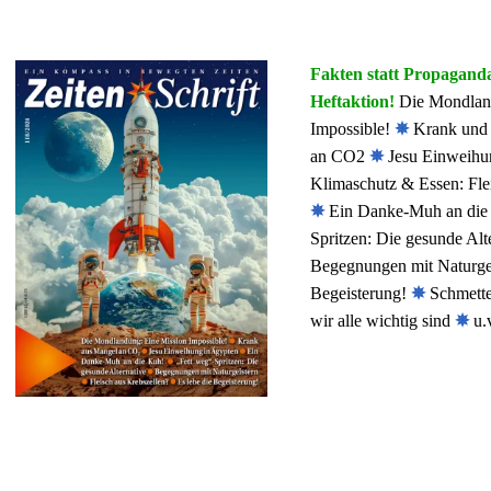
Stichwortverz
Geschenkidee
Fakten statt Propaganda
Aktuell
Immunsystems
Heftaktion!
Die Mondland
Impossible!
✵
Krank und 
Abonnement
St. Helia-Pro
an CO2
✵
Jesu Einweihu
Klimaschutz & Essen: Fle
Spezial-Ange
✵
Ein Danke-Muh an die
Spritzen: Die gesunde Alt
Fundgrube
Begegnungen mit Naturge
Begeisterung!
✵
Schmette
wir alle wichtig sind
✵
u.