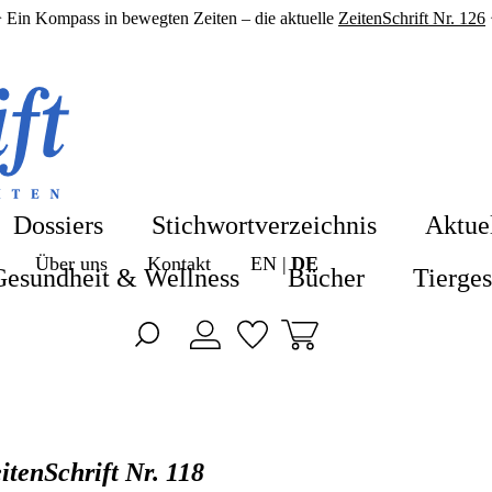
 Ein Kompass in bewegten Zeiten – die aktuelle
ZeitenSchrift Nr. 126
Shop
Shop
Blog
Alle Produkte
Dossiers
Stichwortverzeichnis
Aktue
ZeitenSchrift 
Über uns
Kontakt
EN
DE
Hefte & Abos
Gesundheit & Wellness
Bücher
Tierge
Artikel
Nahrungsergä
Hefte
Gesundheit &
Themen
Bücher
itenSchrift Nr. 118
Dossiers
Tiergesundhei