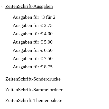
ZeitenSchrift-Ausgaben
ZeitenSchrift-Themenpakete
Knochengesundheit
Aromatherapie: Ätherische Öle & Duftmischungen
Natur | Erde | Tiere
Ausgaben für "3 für 2"
KräuterStimuli - Leberreinigung
Bion-Pads
Politik | Gesellschaft | Geschichte
Ausgaben für € 2.75
Kurkuma & Piperin
'Blume des Lebens'-Karaffe
Ratgeber | Lebenshilfe
Ausgaben für € 4.00
Lebenstrank
Bubble-Rain Duschbrause
Spiritualität | Esoterik
Ausgaben für € 5.00
Ausgaben für € 6.50
Life Security - Nährstoffmix
CDL-Chlordioxidlösung
Wirtschaft | Finanzen
Ausgaben für € 7.50
Mitochondrien-Power
Duftkomposition "Phi-Code"
Wissenschaft | Technik
Ausgaben für € 8.75
MSM – Organischer Schwefel
GLAD-X® Magnetstimulator
ZeitenSchrift-Sonderdrucke
Multi-Eisen-Kapseln
Handy-Chip: Schutz vor Elektrosmog
ZeitenSchrift-Sammelordner
MyAmino-Proteine
Klangschalen & Stimmgabeln
ZeitenSchrift-Themenpakete
Natürliche Ballaststoffe
Kolloidales Silber