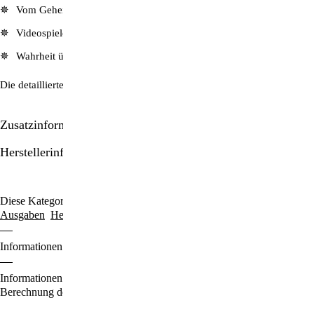
Vom Geheimnis des Lichts und dem Universalen Partnerprinzip
Videospiele: Wie Kinder zu Amokläufern werden
Wahrheit über Fett und Cholesterin u.v.m.
Die detaillierte Artikel-Übersicht finden Sie hier:
ZeitenSchrift Nr. 37
Zusatzinformationen/Details
Herstellerinformationen
Diese Kategorien durchstöbern:
Ausgaben für € 2.75
ZeitenSchrift-
Ausgaben
Hefte & Abos
Informationen zu den Zahlungsoptionen finden Sie
hier
.
Informationen für den Standardversand, zur Lieferung und zur
Berechnung der Lieferfrist finden Sie
hier
.