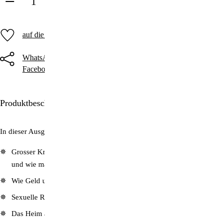
in den Warenkorb
auf die Merkliste
WhatsApp
Threema
Telegram
Facebook
Twitter
E-Mail
Produktbeschreibung
In dieser Ausgabe lesen Sie unter anderem:
Grosser Krebsreport: Wie Sie vermeiden, an Krebs zu erkranken –
und wie man Krebs heilen kann
Wie Geld und Geist vereinbar werden
Sexuelle Revolution: Schafft glückliche Sklaven!
Das Heim als Hort der Kraft