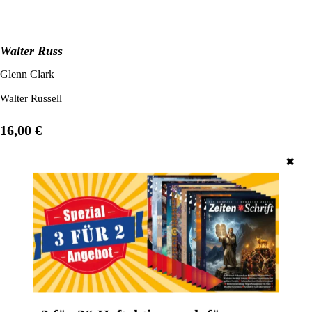
Walter Russel - Vielfalt im Einklang
Glenn Clark
Walter Russell gehört zu den Universalgenies unserer Zeit. Er war ei
16,00 €
✖
1
/
1
Unsere beliebtesten Produkte