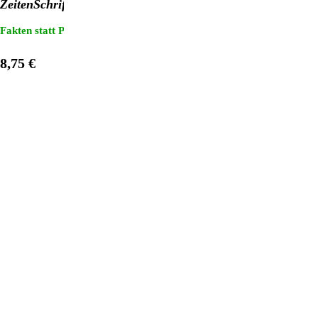
ZeitenSchrift Nr. 113
Fakten statt Propaganda: "3 für 2"-Heftaktion!
Sterne: Der Mensch g
8,75 €
1
/
12