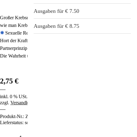
Stichwortverzeichnis
Geschenkideen
Ausgaben für € 7.50
Großer Krebsreport: Wie Sie vermeiden, an Krebs zu erkranken – und
Aktuell
wie man Krebs heilen kann
✵
Wie Geld und Geist vereinbar werden
Immunsystemstärkung
Ausgaben für € 8.75
✵
Sexuelle Revolution: Schafft glückliche Sklaven!
✵
Das Heim als
Abonnement
Hort der Kraft
St. Helia-Produkte
✵
Vom Geheimnis des Lichts und dem Universalen
Partnerprinzip
✵
Videospiele: Wie Kinder zu Amokläufern werden
✵
Spezial-Angebote
Die Wahrheit über Fett und Cholesterin
✵
u.v.m.
Fundgrube
2,75 €
inkl. 0 % USt.
zzgl.
Versandkosten
Produkt-Nr.:
ZS37
Lieferstatus: sofort lieferbar