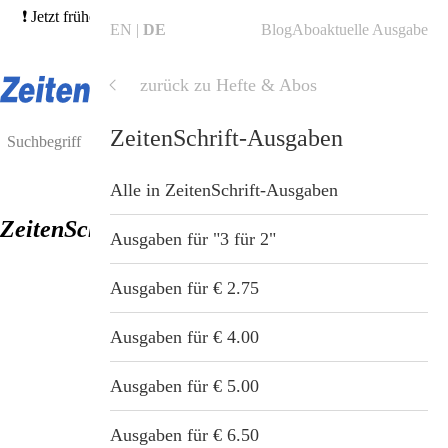
❗ Jetzt frühere Ausgaben bestellen und von unserer 3für2-Aktion
EN
DE
Blog
Abo
aktuelle Ausgabe
profitieren! →
Hefte finden
❗
zurück zu Hefte & Abos
Shop
Shop
Hefte & Abos
ZeitenSchrift-Ausgaben
Blog
Alle Produkte
Alle in Hefte & Abos
Alle in ZeitenSchrift-Ausgaben
ZeitenSchrift Nr. 37
ZeitenSchrift Startseite
Hefte & Abos
ZeitenSchrift-Abos
Ausgaben für "3 für 2"
Artikel
Nahrungsergänzung
ZeitenSchrift-Ausgaben
Ausgaben für € 2.75
Hefte
Gesundheit & Wellness
ZeitenSchrift-Sonderdrucke
Ausgaben für € 4.00
Themen
Bücher
ZeitenSchrift-Sammelordner
Ausgaben für € 5.00
Dossiers
Tiergesundheit
ZeitenSchrift-Themenpakete
Ausgaben für € 6.50