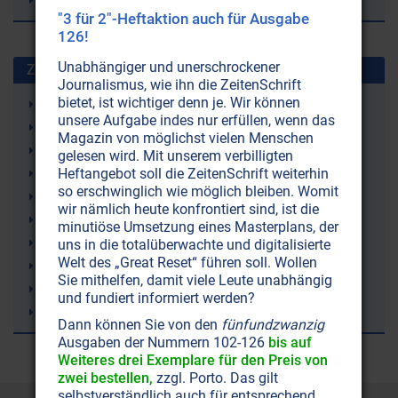
Henri IV
"3 für 2"-Heftaktion auch für Ausgabe
126!
Unabhängiger und unerschrockener
Zuletzt gesuchte Stichworte
Journalismus, wie ihn die ZeitenSchrift
bietet, ist wichtiger denn je. Wir können
Gelenkschmerzen
unsere Aufgabe indes nur erfüllen, wenn das
Ketone (Ketonkörper)
Magazin von möglichst vielen Menschen
Ketogene Ernährung (Ketose)
gelesen wird. Mit unserem verbilligten
Irland
Heftangebot soll die ZeitenSchrift weiterhin
so erschwinglich wie möglich bleiben. Womit
Demenz
wir nämlich heute konfrontiert sind, ist die
rTMS (repetitive Transkranielle Magnetstimulation)
minutiöse Umsetzung eines Masterplans, der
Lithium
uns in die totalüberwachte und digitalisierte
Welt des „Great Reset“ führen soll. Wollen
Trampolinspringen
Sie mithelfen, damit viele Leute unabhängig
Windkraft (Windräder)
und fundiert informiert werden?
Bienen
Dann können Sie von den
fünfundzwanzig
Ausgaben der Nummern 102-126
bis auf
Weiteres drei Exemplare für den Preis von
zwei bestellen,
zzgl. Porto. Das gilt
selbstverständlich auch für entsprechend