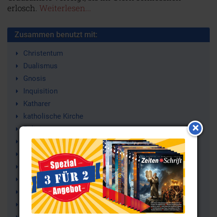
erlosch.
Weiterlesen...
Zusammen benutzt mit:
Christentum
Dualismus
Gnosis
Inquisition
Katharer
katholische Kirche
Religion
Ketzer
Déodat Roché
Paraklet
Okzitanien
Montségur
Endura