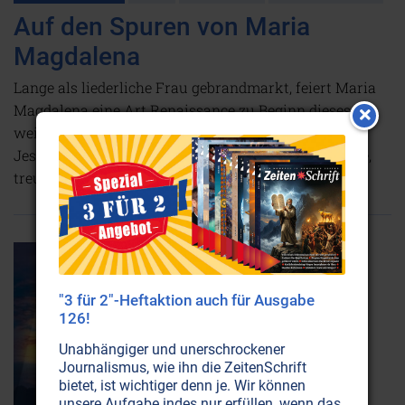
Auf den Spuren von Maria
Magdalena
Lange als liederliche Frau gebrandmarkt, feiert Maria
Magdalena eine Art Renaissance zu Beginn dieses
weiblichen Zeitalters. Endlich wagt man, die Gattin
Jesu als das zu sehen, was sie war: eine vortreffliche,
treue und hingebungsvolle Jüngerin.
Weiterlesen...
"3 für 2"-Heftaktion auch für Ausgabe
126!
Unabhängiger und unerschrockener
Journalismus, wie ihn die ZeitenSchrift
bietet, ist wichtiger denn je. Wir können
unsere Aufgabe indes nur erfüllen, wenn das