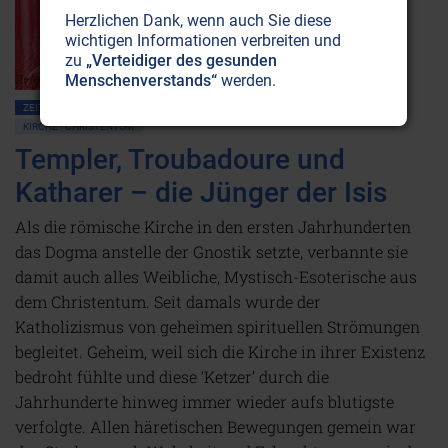
Herzlichen Dank, wenn auch Sie diese
wichtigen Informationen verbreiten und
zu
„Verteidiger des gesunden
Menschenverstands“
werden.
ZEITENSCHRIFT NR. 29
ERLEUCHTUNG • CHRISTUSBEWUSSTSEIN
GNOSIS
KIRCHE • CHRISTENTUM
Templer, Troubadoure und
Katharer – die Jünger der Isis
Als die römische Kirche in den ersten Jahrhunderten
das Dogma anstelle der Gnostik setzte, verbannte sie
damit auch alles Weibliche, Mystisch-Esoterische aus
dem Christentum. Seit damals wurde der
Katholizismus von geheimen spirituellen Strömungen
begleitet. Geheim, weil sich die Kirche in ihrer Existenz
bedroht fühlte und diese ‘Ketzer’ durch die
Jahrhunderte hinweg immer wieder aufs blutigste
verfolgte. Allen häretischen Bewegungen gemein war