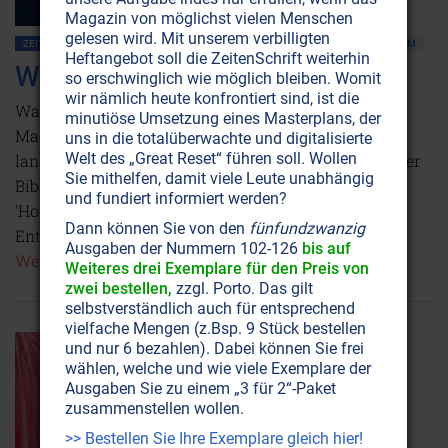
Magazin von möglichst vielen Menschen
gelesen wird. Mit unserem verbilligten
ZEITENSCHRIFT NR. 50
GNOSIS
JESUS CHRISTUS
KIRCHE • CHRISTENTUM
Heftangebot soll die ZeitenSchrift weiterhin
Weder Göttin noch Sünderin
so erschwinglich wie möglich bleiben. Womit
wir nämlich heute konfrontiert sind, ist die
Was haben die schwarzen Madonnen mit Maria
minutiöse Umsetzung eines Masterplans, der
Magdalena zu tun? Weshalb wird sie fast immer mit
uns in die totalüberwachte und digitalisierte
Welt des „Great Reset“ führen soll. Wollen
langen roten Haaren dargestellt? Warum gibt es in der
Sie mithelfen, damit viele Leute unabhängig
Bibel so viele Marien? Und wer heiratete bei der
und fundiert informiert werden?
'Hochzeit zu Kana'? Lesen Sie hier die erstaunlichen
Dann können Sie von den
fünfundzwanzig
Entschlüsselungen jahrhundertealter Mythen.
Ausgaben der Nummern 102-126
bis auf
Weiterlesen...
Weiteres drei Exemplare für den Preis von
zwei bestellen,
zzgl. Porto. Das gilt
selbstverständlich auch für entsprechend
vielfache Mengen (z.Bsp. 9 Stück bestellen
und nur 6 bezahlen). Dabei können Sie frei
wählen, welche und wie viele Exemplare der
Ausgaben Sie zu einem „3 für 2“-Paket
zusammenstellen wollen.
>> Bestellen Sie Ihre Exemplare gleich hier!