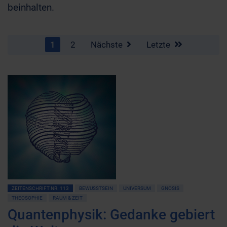
beinhalten.
1
2
Nächste
Letzte
ZEITENSCHRIFT NR. 113
BEWUSSTSEIN
UNIVERSUM
GNOSIS
THEOSOPHIE
RAUM & ZEIT
Quantenphysik: Gedanke gebiert