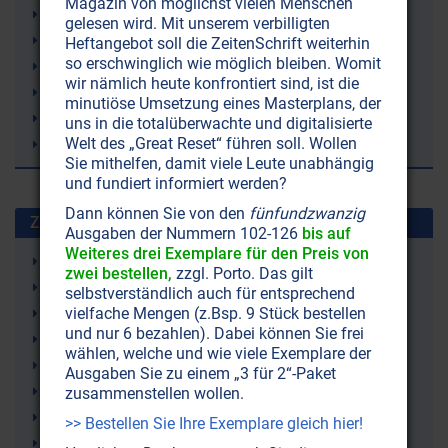
Magazin von möglichst vielen Menschen
Gott
gelesen wird. Mit unserem verbilligten
Gesellschaft
Heftangebot soll die ZeitenSchrift weiterhin
so erschwinglich wie möglich bleiben. Womit
Erziehung
wir nämlich heute konfrontiert sind, ist die
Beziehung
minutiöse Umsetzung eines Masterplans, der
Bewusstsein
uns in die totalüberwachte und digitalisierte
Welt des „Great Reset“ führen soll. Wollen
Psychologie
Sie mithelfen, damit viele Leute unabhängig
und fundiert informiert werden?
Dann können Sie von den
fünfundzwanzig
Zuletzt gesuchte Stichworte
Ausgaben der Nummern 102-126
bis auf
Weiteres drei Exemplare für den Preis von
Wasserkreislauf
zwei bestellen,
zzgl. Porto. Das gilt
Selbstliebe (-annahme)
selbstverständlich auch für entsprechend
Bluthochdruck
vielfache Mengen (z.Bsp. 9 Stück bestellen
und nur 6 bezahlen). Dabei können Sie frei
Strahlenschutz
wählen, welche und wie viele Exemplare der
Just Nuisance (ein Hund)
Ausgaben Sie zu einem „3 für 2“-Paket
Leukämie
zusammenstellen wollen.
9/11 (11. September 2001)
>> Bestellen Sie Ihre Exemplare gleich hier!
Erde