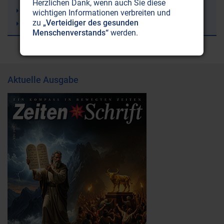
Herzlichen Dank, wenn auch Sie diese
Atomenergie
wichtigen Informationen verbreiten und
zu
„Verteidiger des gesunden
Sergej N. Lazarev
Menschenverstands“
werden.
Aktuelle Ausgabe