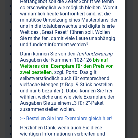
Heftangebot soll die ZeitenSchrift weiterhin
Dr. med. Alexander Wunsch
so erschwinglich wie möglich bleiben. Womit
wir nämlich heute konfrontiert sind, ist die
Glühlampen
minutiöse Umsetzung eines Masterplans, der
Quecksilber-Resonanz
uns in die totalüberwachte und digitalisierte
Energie
Welt des „Great Reset“ führen soll. Wollen
Gesundheit
Sie mithelfen, damit viele Leute unabhängig
und fundiert informiert werden?
Quecksilberlicht
Dann können Sie von den
fünfundzwanzig
Lichtbiologie
Ausgaben der Nummern 102-126
bis auf
Augen
Weiteres drei Exemplare für den Preis von
Blaulichtgefahr
zwei bestellen,
zzgl. Porto. Das gilt
Melatonin
selbstverständlich auch für entsprechend
vielfache Mengen (z.Bsp. 9 Stück bestellen
Vollspektrumlicht
und nur 6 bezahlen). Dabei können Sie frei
Grauer Star
wählen, welche und wie viele Exemplare der
Klima (-schutz)
Ausgaben Sie zu einem „3 für 2“-Paket
zusammenstellen wollen.
Umweltbelastung
Sonnenlicht
>> Bestellen Sie Ihre Exemplare gleich hier!
Licht
Herzlichen Dank, wenn auch Sie diese
wichtigen Informationen verbreiten und
Hormonelle Störungen