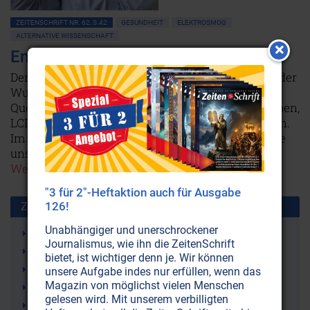
ZEITENSCHRIFT NR. 62, S.42
GESUNDHEIT
ELEKTROSMOG
ALTERNATIVE WISSENSCHAFT
Energiesparlicht kann krank machen!
Der Lichttherapeut und Humanmediziner Alexander
Wunsch warnt seit Jahren vor den Gefahren der
Quecksilber-Emissionen, wie sie Energiesparlampen,
LCD-Fernseher und Computerbildschirme abgeben.
Im Interview erklärt er, auf welch vielfältige Weise
uns diese Fluoreszenzleuchten Schaden zufügen.
Weiterlesen...
"3 für 2"-Heftaktion auch für Ausgabe
126!
Zusammen benutzt mit:
Unabhängiger und unerschrockener
Elektrosmog
Journalismus, wie ihn die ZeitenSchrift
Entladungslampen
bietet, ist wichtiger denn je. Wir können
Glühlampenverbot
unsere Aufgabe indes nur erfüllen, wenn das
Magazin von möglichst vielen Menschen
Quecksilber
gelesen wird. Mit unserem verbilligten
Energiesparlampen