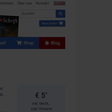
stimmen
Über uns
Kontakt
Newsletter
ell
Shop
Blog
n!
€ 5
*
eit…
inkl. MwSt.,
zzgl. Versand