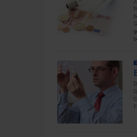
„
f
b
G
g
b
D
G
C
F