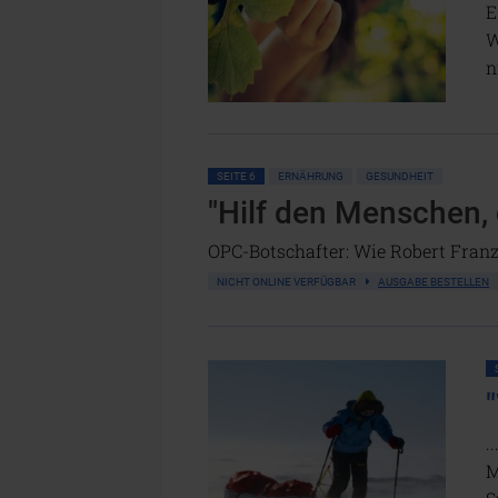
E
W
n
SEITE 6
ERNÄHRUNG
GESUNDHEIT
"Hilf den Menschen, 
OPC-Botschafter: Wie Robert Franz 
NICHT ONLINE VERFÜGBAR
AUSGABE BESTELLEN
.
M