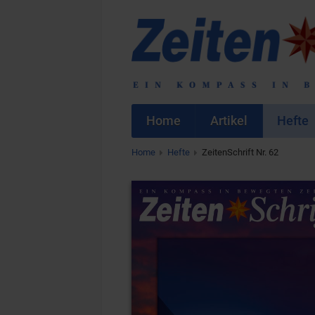
Home
Artikel
Hefte
Home
Hefte
ZeitenSchrift Nr. 62