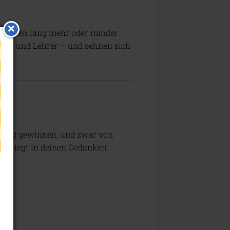
hr Leben lang mehr oder minder
tern und Lehrer – und sehnen sich
mfang gewinnen, und zwar von
s liegt in deinen Gedanken.