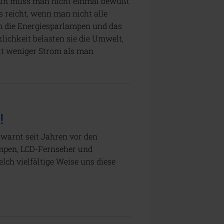
!“ Nun muss man nicht einmal bewußt
s reicht, wenn man nicht alle
um die Energiesparlampen und das
chkeit belasten sie die Umwelt,
it weniger Strom als man
!
arnt seit Jahren vor den
ampen, LCD-Fernseher und
lch vielfältige Weise uns diese