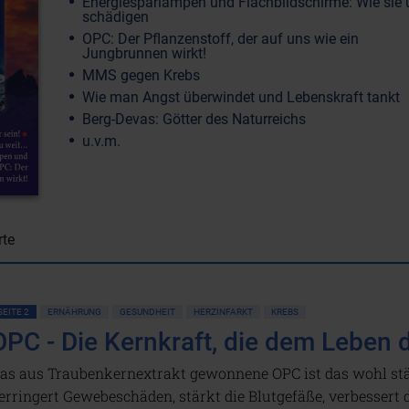
Energiesparlampen und Flachbildschirme: Wie sie 
schädigen
OPC: Der Pflanzenstoff, der auf uns wie ein
Jungbrunnen wirkt!
MMS gegen Krebs
Wie man Angst überwindet und Lebenskraft tankt
Berg-Devas: Götter des Naturreichs
u.v.m.
rte
SEITE 2
ERNÄHRUNG
GESUNDHEIT
HERZINFARKT
KREBS
OPC - Die Kernkraft, die dem Leben d
as aus Traubenkernextrakt gewonnene OPC ist das wohl stä
erringert Gewebeschäden, stärkt die Blutgefäße, verbessert d