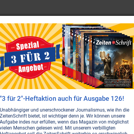
eurotischer Angst- und Furchtkomplexe; sie fühlen sich i
eladen und verfolgt – als Folge falscher Erziehung durch El
 Freude und Beistand.
NICHT ONLINE VERFÜGBAR
AUSGABE BESTELLEN
uchst du neue Kraft. Neue Kraft aber kannst du in jedem U
rsache des Unvermögens, des Nichtkönnens, des Schwachsein
"3 für 2"-Heftaktion auch für Ausgabe 126!
Unabhängiger und unerschrockener Journalismus, wie ihn die
ZeitenSchrift bietet, ist wichtiger denn je. Wir können unsere
TURGEISTER
Aufgabe indes nur erfüllen, wenn das Magazin von möglichst
vielen Menschen gelesen wird. Mit unserem verbilligten
Heftangebot soll die ZeitenSchrift weiterhin so erschwinglich