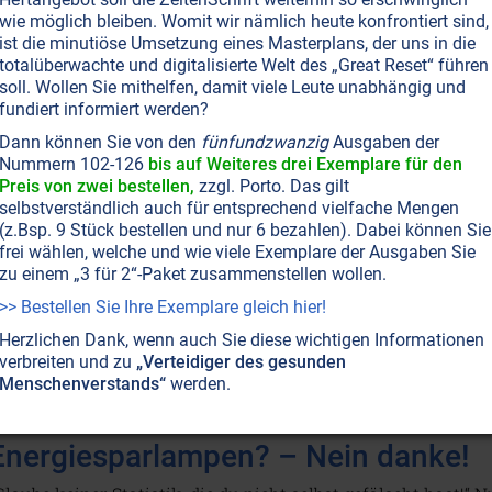
pfel und Gebirge. Auch der Mensch kann sich bewusst mit i
wie möglich bleiben. Womit wir nämlich heute konfrontiert sind,
ist die minutiöse Umsetzung eines Masterplans, der uns in die
totalüberwachte und digitalisierte Welt des „Great Reset“ führen
soll. Wollen Sie mithelfen, damit viele Leute unabhängig und
fundiert informiert werden?
SEITE 38
GESUNDHEIT
ELEKTROSMOG
ALTERNATIVE WISSENSCHAFT
Dann können Sie von den
fünfundzwanzig
Ausgaben der
Die Glühlampe darf nicht verlöschen
Nummern 102-126
bis auf Weiteres drei Exemplare für den
Preis von zwei bestellen,
zzgl. Porto. Das gilt
olitik und Umweltverbände stellen die Glühlampe als stro
selbstverständlich auch für entsprechend vielfache Mengen
eshalb soll sie über die nächsten Jahre schrittweise verbo
(z.Bsp. 9 Stück bestellen und nur 6 bezahlen). Dabei können Sie
frei wählen, welche und wie viele Exemplare der Ausgaben Sie
edoch längst nicht so „grün“ wie sie angepriesen werden. Ihr
zu einem „3 für 2“-Paket zusammenstellen wollen.
ugen, sondern kann sogar hormonbedingte Krankheiten aus
>> Bestellen Sie Ihre Exemplare gleich hier!
eiterlesen...
Herzlichen Dank, wenn auch Sie diese wichtigen Informationen
verbreiten und zu
„Verteidiger des gesunden
Menschenverstands“
werden.
SEITE 40
GESUNDHEIT
PLANET ERDE • UMWELTSCHUTZ
ELEKTROSMOG
Energiesparlampen? – Nein danke!