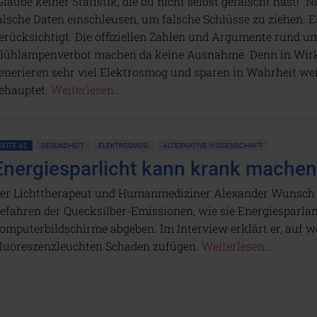
Glaube keiner Statistik, die du nicht selbst gefälscht hast
alsche Daten einschleusen, um falsche Schlüsse zu ziehen. E
erücksichtigt. Die offiziellen Zahlen und Argumente rund 
lühlampenverbot machen da keine Ausnahme. Denn in Wirkli
enerieren sehr viel Elektrosmog und sparen in Wahrheit we
ehauptet.
Weiterlesen...
SEITE 42
GESUNDHEIT
ELEKTROSMOG
ALTERNATIVE WISSENSCHAFT
Energiesparlicht kann krank machen
er Lichttherapeut und Humanmediziner Alexander Wunsch w
efahren der Quecksilber-Emissionen, wie sie Energiesparl
omputerbildschirme abgeben. Im Interview erklärt er, auf we
luoreszenzleuchten Schaden zufügen.
Weiterlesen...