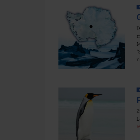
D
m
M
"
n
Z
L
W