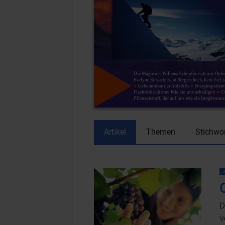
Artikel
Themen
Stichwo
D
v