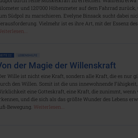
üdpol durch reine Muskelkraft zu erreichen. Während etwa 4
ilometer und 120’000 Höhenmeter auf dem Fahrrad zurück, 
um Südpol zu marschieren. Evelyne Binsack sucht dabei nich
erausforderung. Vielmehr ist es ihre Art, mit der Essenz d
eiterlesen...
SEITE 22
LEBENSHILFE
Von der Magie der Willenskraft
Der Wille ist nicht eine Kraft, sondern alle Kraft, die es nur
urch den Willen. Somit ist die uns innewohnende Fähigkeit, 
irklichkeit eine Gotteskraft, eine Kraft, die zunimmt, we
rkennen, und die sich als das größte Wunder des Lebens erwe
ufi-Bewegung.
Weiterlesen...