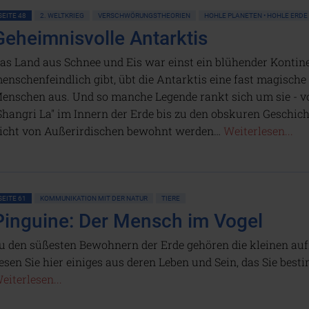
SEITE 48
2. WELTKRIEG
VERSCHWÖRUNGSTHEORIEN
HOHLE PLANETEN • HOHLE ERDE
Geheimnisvolle Antarktis
as Land aus Schnee und Eis war einst ein blühender Kontine
enschenfeindlich gibt, übt die Antarktis eine fast magisch
enschen aus. Und so manche Legende rankt sich um sie - 
Shangri La" im Innern der Erde bis zu den obskuren Geschic
icht von Außerirdischen bewohnt werden…
Weiterlesen...
SEITE 61
KOMMUNIKATION MIT DER NATUR
TIERE
Pinguine: Der Mensch im Vogel
u den süßesten Bewohnern der Erde gehören die kleinen auf
esen Sie hier einiges aus deren Leben und Sein, das Sie bes
eiterlesen...