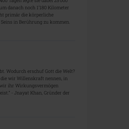
00 Tagen legte sie dabei 25’000
um danach noch 1’180 Kilometer
t primär die körperliche
es Seins in Berührung zu kommen.
 gibt. Wodurch erschuf Gott die Welt?
die wir Willenskraft nennen, in
nn wir ihr Wirkungsvermögen
ist.“ - Jnayat Khan, Gründer der