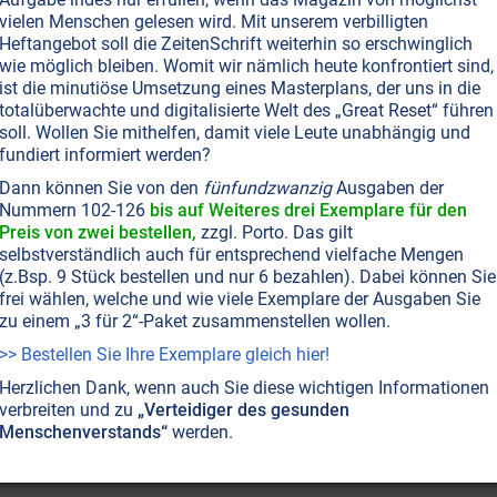
vielen Menschen gelesen wird. Mit unserem verbilligten
Heftangebot soll die ZeitenSchrift weiterhin so erschwinglich
wie möglich bleiben. Womit wir nämlich heute konfrontiert sind,
KTROSMOG
MIKROWELLEN
MOBILFUNK
ist die minutiöse Umsetzung eines Masterplans, der uns in die
ur träumen kann
totalüberwachte und digitalisierte Welt des „Great Reset“ führen
rosmog gehören inzwischen zu den wichtigsten Ursache
soll. Wollen Sie mithelfen, damit viele Leute unabhängig und
Jahren hilft Albert Gort betroffenen Menschen dabei, solc
fundiert informiert werden?
ren. Wir haben mit dem Experten gesprochen.
Dann können Sie von den
fünfundzwanzig
Ausgaben der
Nummern 102-126
bis auf Weiteres drei Exemplare für den
Preis von zwei bestellen,
zzgl. Porto. Das gilt
selbstverständlich auch für entsprechend vielfache Mengen
(z.Bsp. 9 Stück bestellen und nur 6 bezahlen). Dabei können Sie
frei wählen, welche und wie viele Exemplare der Ausgaben Sie
zu einem „3 für 2“-Paket zusammenstellen wollen.
>> Bestellen Sie Ihre Exemplare gleich hier!
Herzlichen Dank, wenn auch Sie diese wichtigen Informationen
verbreiten und zu
„Verteidiger des gesunden
Menschenverstands“
werden.