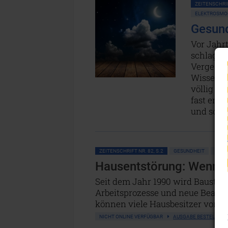
ZEITENSCHRIF
ELEKTROSMO
Gesun
Vor Jahr
schlagen
Vergesse
Wissensc
völlig gi
fast ene
und schi
ZEITENSCHRIFT NR. 82, S.2
GESUNDHEIT
ELEK
Hausentstörung: Wenn 
Seit dem Jahr 1990 wird Baustahl
Arbeitsprozesse und neue Bearbe
können viele Hausbesitzer von 
NICHT ONLINE VERFÜGBAR
AUSGABE BESTELLEN