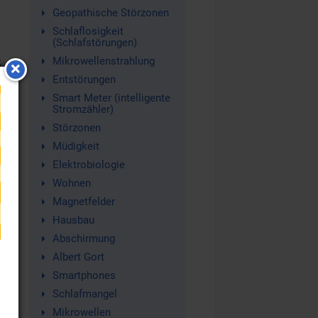
Geopathische Störzonen
Schlaflosigkeit
(Schlafstörungen)
z
Mikrowellenstrahlung
Entstörungen
Smart Meter (intelligente
n
Stromzähler)
Störzonen
ma
Müdigkeit
Elektrobiologie
Wohnen
Magnetfelder
Hausbau
Abschirmung
Albert Gort
r
Smartphones
Schlafmangel
Mikrowellen