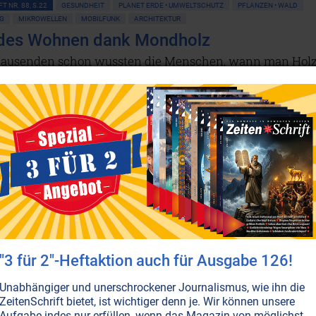
T NR. 88, S.22
GESUNDHEIT
PLANET ERDE • UMWELTSCHUTZ
PFLANZEN • WALD
G
MIKROWELLEN
MOBILFUNK
ARCHITEKTUR
des Wohnen dank Mondholz
tausenden schon wussten die Menschen, wann man Hol
 muss, damit es Jahrhunderte überdauern kann. Das in
nheit geratene Geheimnis des Mondholzes hat die
haft erst vor wenigen Jahren entschlüsselt. So kann ma
ftfrei Holzhäuser bauen, die enorm widerstandsfähig und
rgieautark sind. Sie bieten zudem ein gesundes Wohnkli
rmen die Mobilfunkstrahlung ab.
Weiterlesen...
TROSMOG
ARCHITEKTUR
das Traumhaus zum Alptraum wird
 im Werk teils massiv aufmagnetisiert, durch diverse
"3 für 2"-Heftaktion auch für Ausgabe 126!
itungsmaschinen, durch Lagerung und Transport. Seithe
erholsamem Schlaf nur noch träumen.
Unabhängiger und unerschrockener Journalismus, wie ihn die
ZeitenSchrift bietet, ist wichtiger denn je. Wir können unsere
Aufgabe indes nur erfüllen, wenn das Magazin von möglichst