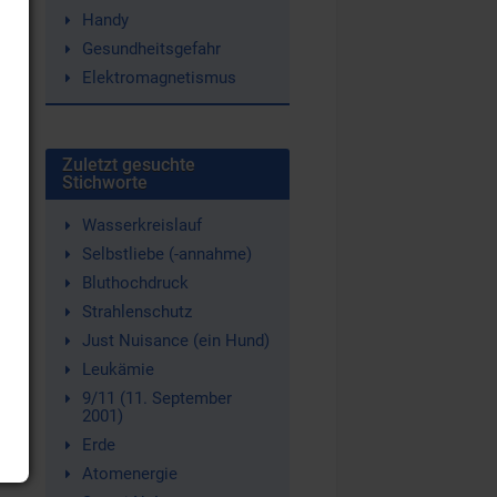
Handy
Gesundheitsgefahr
Elektromagnetismus
n
h
Zuletzt gesuchte
Stichworte
Wasserkreislauf
Selbstliebe (-annahme)
Bluthochdruck
Strahlenschutz
Just Nuisance (ein Hund)
Leukämie
9/11 (11. September
2001)
Erde
Atomenergie