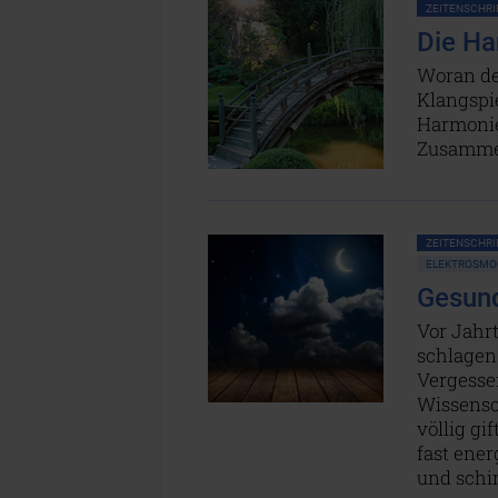
ZEITENSCHRIF
Die Ha
Woran de
Klangspi
Harmonie
Zusammen
ZEITENSCHRIF
ELEKTROSMO
Gesun
Vor Jahr
schlagen
Vergesse
Wissensc
völlig gi
fast ene
und schi