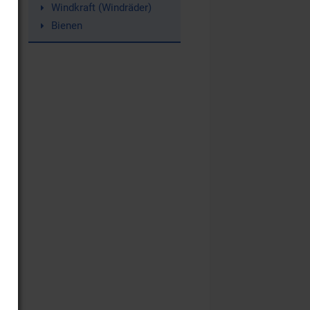
Windkraft (Windräder)
Bienen
n