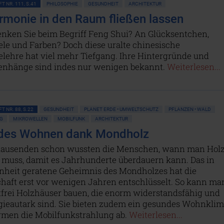
T NR. 111, S.41
PHILOSOPHIE
GESUNDHEIT
ARCHITEKTUR
rmonie in den Raum fließen lassen
nken Sie beim Begriff Feng Shui? An Glücksentchen,
ele und Farben? Doch diese uralte chinesische
lehre hat viel mehr Tiefgang. Ihre Hintergründe und
hänge sind indes nur wenigen bekannt.
Weiterlesen...
T NR. 88, S.22
GESUNDHEIT
PLANET ERDE • UMWELTSCHUTZ
PFLANZEN • WALD
G
MIKROWELLEN
MOBILFUNK
ARCHITEKTUR
des Wohnen dank Mondholz
tausenden schon wussten die Menschen, wann man Hol
 muss, damit es Jahrhunderte überdauern kann. Das in
nheit geratene Geheimnis des Mondholzes hat die
haft erst vor wenigen Jahren entschlüsselt. So kann ma
ftfrei Holzhäuser bauen, die enorm widerstandsfähig und
rgieautark sind. Sie bieten zudem ein gesundes Wohnkli
rmen die Mobilfunkstrahlung ab.
Weiterlesen...