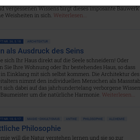
dlandes. Wie ein stummer Zeuge verlorener menschlich
nd vergessenen Wissens birgt dieses imposante Bauwerk
e Weisheiten in sich.
Weiterlesen...
T NR. 36, S.18
ARCHITEKTUR
 als Ausdruck des Seins
e sich Ihr Haus direkt auf die Seele schneidern! Oder
n Sie Ihre Wohnung oder Ihr bestehendes Haus, so dass
in Einklang mit sich selbst kommen. Die Architektur des
italters nimmt den individuellen Menschen als Masssta
zt sich dabei auf das jahrhundertelang verborgene Wisse
n Baumeister um die natürliche Harmonie.
Weiterlesen...
T NR. 19, S.17
MAGIE • OKKULTISMUS
ANTIKE
PHILOSOPHIE
ALCHEMIE
ttliche Philosophie
mie will die Natur verstehen lernen und sie so zur