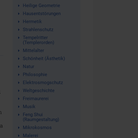
Heilige Geometrie
Hausentstörungen
Hermetik
Strahlenschutz
Tempelritter
(Templerorden)
Mittelalter
Schönheit (Ästhetik)
Natur
Philosophie
Elektrosmogschutz
Weltgeschichte
z
Freimaurerei
Musik
n
Feng Shui
(Raumgestaltung)
ma
Mikrokosmos
Malerei