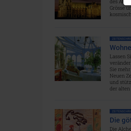
des Aben
Grösse u
kosmisch
ZEITENSCHRIF
Wohnen
Lassen Si
veränder
Sie mehr 
Neuen Ze
und stüt
der alte
ZEITENSCHRIF
Die gö
Die Alche