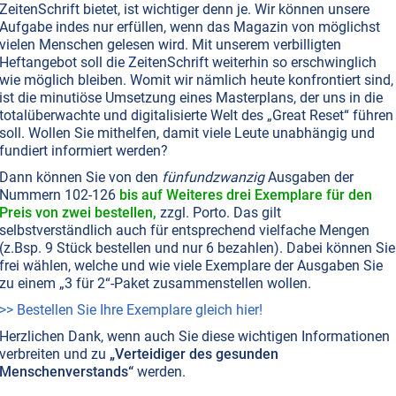
ZeitenSchrift bietet, ist wichtiger denn je. Wir können unsere
Aufgabe indes nur erfüllen, wenn das Magazin von möglichst
vielen Menschen gelesen wird. Mit unserem verbilligten
Heftangebot soll die ZeitenSchrift weiterhin so erschwinglich
 Kraft
wie möglich bleiben. Womit wir nämlich heute konfrontiert sind,
 wir unsere eigenen vier Wände zu einer Oase des
ist die minutiöse Umsetzung eines Masterplans, der uns in die
totalüberwachte und digitalisierte Welt des „Great Reset“ führen
LINE VERFÜGBAR
AUSGABE BESTELLEN
soll. Wollen Sie mithelfen, damit viele Leute unabhängig und
fundiert informiert werden?
Dann können Sie von den
fünfundzwanzig
Ausgaben der
GEMEIN
ARCHITEKTUR
Nummern 102-126
bis auf Weiteres drei Exemplare für den
-Show!
Preis von zwei bestellen,
zzgl. Porto. Das gilt
selbstverständlich auch für entsprechend vielfache Mengen
und seelenlosen Ferienorten: Impressionen von den Outer
(z.Bsp. 9 Stück bestellen und nur 6 bezahlen). Dabei können Sie
INE VERFÜGBAR
AUSGABE BESTELLEN
frei wählen, welche und wie viele Exemplare der Ausgaben Sie
zu einem „3 für 2“-Paket zusammenstellen wollen.
>> Bestellen Sie Ihre Exemplare gleich hier!
T NR. 36, S.13
ARCHITEKTUR
Herzlichen Dank, wenn auch Sie diese wichtigen Informationen
es: Harmonie in Stein
verbreiten und zu
„Verteidiger des gesunden
Menschenverstands“
werden.
edrale von Chartres zählt zu den wichtigsten Denkmäler