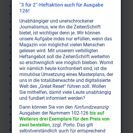
"3 für 2"-Heftaktion auch für Ausgabe
Bewusstsein
126!
Planetenschwingungen
Unabhängiger und unerschrockener
Marcel Kocaman
Journalismus, wie ihn die ZeitenSchrift
Spiritualität
bietet, ist wichtiger denn je. Wir können
Obertonmusik
unsere Aufgabe indes nur erfüllen, wenn das
Magazin von möglichst vielen Menschen
Energiemedizin
gelesen wird. Mit unserem verbilligten
Kosmischer Akkord
Heftangebot soll die ZeitenSchrift weiterhin
Weltenharmonie
so erschwinglich wie möglich bleiben. Womit
Pluto
wir nämlich heute konfrontiert sind, ist die
minutiöse Umsetzung eines Masterplans, der
Sphärenmusik
uns in die totalüberwachte und digitalisierte
Seelenheilkunde
Welt des „Great Reset“ führen soll. Wollen
Seele
Sie mithelfen, damit viele Leute unabhängig
und fundiert informiert werden?
Lamas
Heilung
Dann können Sie von den
fünfundzwanzig
Ausgaben der Nummern 102-126
bis auf
Harmonia mundi
Weiteres drei Exemplare für den Preis von
Hans Cousto
zwei bestellen,
zzgl. Porto. Das gilt
Buddhismus
selbstverständlich auch für entsprechend