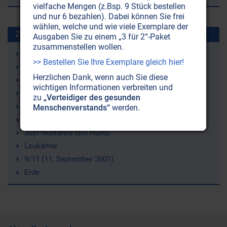
vielfache Mengen (z.Bsp. 9 Stück bestellen
und nur 6 bezahlen). Dabei können Sie frei
wählen, welche und wie viele Exemplare der
Zuletzt gesuchte Stichworte
Ausgaben Sie zu einem „3 für 2“-Paket
zusammenstellen wollen.
Windkraft (Windräder)
>> Bestellen Sie Ihre Exemplare gleich hier!
Bienen
Herzlichen Dank, wenn auch Sie diese
Wasserkreislauf
wichtigen Informationen verbreiten und
Selbstliebe (-annahme)
zu
„Verteidiger des gesunden
Bluthochdruck
Menschenverstands“
werden.
Strahlenschutz
Just Nuisance (ein Hund)
Leukämie
9/11 (11. September 2001)
Erde