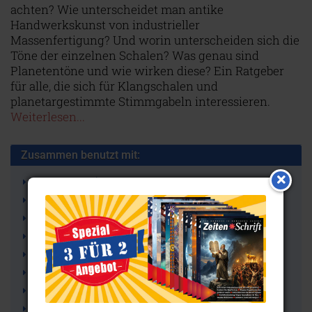
achten? Wie unterscheidet man antike
Handwerkskunst von industrieller
Massenfertigung? Und worin unterscheiden sich die
Töne der einzelnen Schalen? Was genau sind
Planetentöne und wie wirken diese? Ein Ratgeber
für alle, die sich für Klangschalen und
planetargestimmte Stimmgabeln interessieren.
Weiterlesen...
Zusammen benutzt mit:
Kosmische Oktave
Archetypische Medizin
Klangschalen
Klangtherapie
Klang
Planetenkräfte
Planetenschalen
Erdenjahr-Ton OM (Ton der Seele)