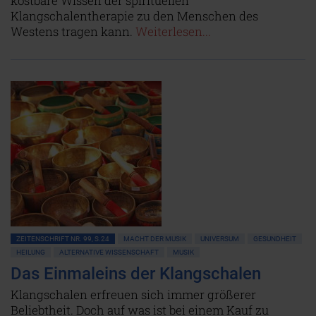
kostbare Wissen der spirituellen
Klangschalentherapie zu den Menschen des
Westens tragen kann.
Weiterlesen...
ZEITENSCHRIFT NR. 99, S.24
MACHT DER MUSIK
UNIVERSUM
GESUNDHEIT
HEILUNG
ALTERNATIVE WISSENSCHAFT
MUSIK
Das Einmaleins der Klangschalen
Klangschalen erfreuen sich immer größerer
Beliebtheit. Doch auf was ist bei einem Kauf zu