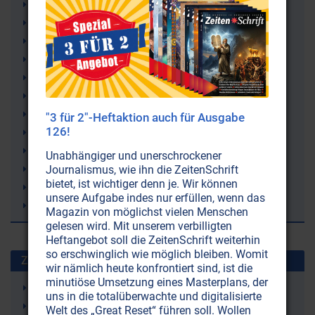
Abraham Lincoln
World Wildlife Fund
Weltherrschaft
USA (Vereinigte Staaten von Amerika)
Neue Weltordnung (New World Order NWO)
Monarchie
Henry Kissinger
"3 für 2"-Heftaktion auch für Ausgabe
126!
John F. Kennedy (JFK)
Hochfinanz
Unabhängiger und unerschrockener
Weltgeschichte
Journalismus, wie ihn die ZeitenSchrift
bietet, ist wichtiger denn je. Wir können
Geheimdienste
unsere Aufgabe indes nur erfüllen, wenn das
Federal Reserve
Magazin von möglichst vielen Menschen
gelesen wird. Mit unserem verbilligten
Heftangebot soll die ZeitenSchrift weiterhin
so erschwinglich wie möglich bleiben. Womit
Zuletzt gesuchte Stichworte
wir nämlich heute konfrontiert sind, ist die
minutiöse Umsetzung eines Masterplans, der
Kolloidales Silber
uns in die totalüberwachte und digitalisierte
Arthrose
Welt des „Great Reset“ führen soll. Wollen