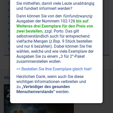
Lunge
Sie mithelfen, damit viele Leute unabhängig
und fundiert informiert werden?
Zehn Gebote
Dann können Sie von den
fünfundzwanzig
Freimaurerei
Ausgaben der Nummern 102-126
bis auf
Krankheit
Weiteres drei Exemplare für den Preis von
Hamerscher Herd
zwei bestellen,
zzgl. Porto. Das gilt
Jessie Inchauspé (Der Glukose-Trick)
selbstverständlich auch für entsprechend
vielfache Mengen (z.Bsp. 9 Stück bestellen
Dämonen
und nur 6 bezahlen). Dabei können Sie frei
MSM (organischer Schwefel)
wählen, welche und wie viele Exemplare der
Ausgaben Sie zu einem „3 für 2“-Paket
zusammenstellen wollen.
>> Bestellen Sie Ihre Exemplare gleich hier!
Herzlichen Dank, wenn auch Sie diese
Aktuelle Ausgabe
wichtigen Informationen verbreiten und
zu
„Verteidiger des gesunden
Menschenverstands“
werden.