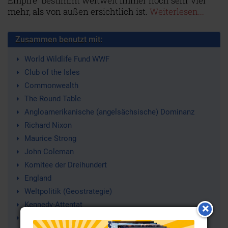
Empire“ bestimmt weltweit immer noch sehr viel
mehr, als von außen ersichtlich ist.
Weiterlesen...
Zusammen benutzt mit:
World Wildlife Fund WWF
Club of the Isles
Commonwealth
The Round Table
Angloamerikanische (angelsächsische) Dominanz
Richard Nixon
Maurice Strong
John Coleman
Komitee der Dreihundert
England
Weltpolitik (Geostrategie)
Kennedy-Attentat
Großbritannien