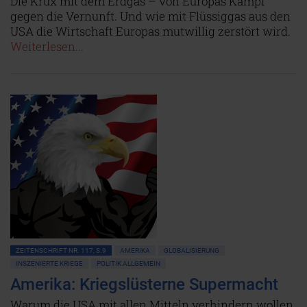
Die Krux mit dem Erdgas – von Europas Kampf
gegen die Vernunft. Und wie mit Flüssiggas aus den
USA die Wirtschaft Europas mutwillig zerstört wird.
Weiterlesen...
ZEITENSCHRIFT NR. 117, S.9
AMERIKA
GLOBALISIERUNG
INSZENIERTE KRIEGE
POLITIK ALLGEMEIN
Amerika: Kriegslüsterne Supermacht
Warum die USA mit allen Mitteln verhindern wollen,