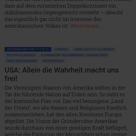
dass auf dem eurasischen Doppelkontinent ein
stabilisierendes Gegengewicht entsteht – obwohl
das eigentlich gar nicht im Interesse des
amerikanischen Volkes ist.
Weiterlesen...
ZEITENSCHRIFT NR. 117, S.12
AMERIKA
GESELLSCHAFT ALLGEMEIN
POLITIK ALLGEMEIN
ILLUMINATEN • BILDERBERGER • GEHEIMLOGEN
NEUE WELTORDNUNG
BEWUSSTSEIN
USA: Allein die Wahrheit macht uns
frei!
Die Vereinigten Staaten von Amerika sollten in der
Tat die führende Nation auf Erden sein. So sieht es
der kosmische Plan vor. Das viel besungene „Land
der Freien“, wo alle Rassen und Religionen friedlich
zusammenleben, hat den alten Kontinent Europa
abgelöst. Die Vision der Gründerväter Amerikas
wurde durchaus von einer geistigen Kraft beflügelt,
welche die Evolution der Menschheit schon immer