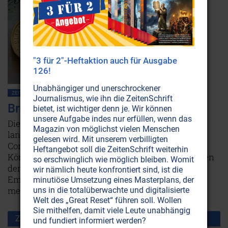
"3 für 2"-Heftaktion auch für Ausgabe
126!
Unabhängiger und unerschrockener
ZEITENSCHRIFT NR. 110, S.6
POLITIK ALLGEMEIN
NEUE WELTORDNUNG
Journalismus, wie ihn die ZeitenSchrift
Britannien: Die verkannte Macht
bietet, ist wichtiger denn je. Wir können
unsere Aufgabe indes nur erfüllen, wenn das
Die verstorbene Queen Elizabeth II., siebzig Jahre
Magazin von möglichst vielen Menschen
lang Souverän Großbritanniens und des
gelesen wird. Mit unserem verbilligten
Commonwealth, befand sich wie ihr Nachfolger
Heftangebot soll die ZeitenSchrift weiterhin
König Charles III. genau dort, wo die globalen Fäden
so erschwinglich wie möglich bleiben. Womit
der Macht zusammenlaufen. Denn das „British
wir nämlich heute konfrontiert sind, ist die
Empire“ bestimmt weltweit immer noch sehr viel
minutiöse Umsetzung eines Masterplans, der
mehr, als von außen ersichtlich ist.
Weiterlesen...
uns in die totalüberwachte und digitalisierte
Welt des „Great Reset“ führen soll. Wollen
Sie mithelfen, damit viele Leute unabhängig
Zusammen benutzt mit:
und fundiert informiert werden?