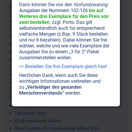
Dann können Sie von den
fünfundzwanzig
Weltpolitik (Geostrategie)
Ausgaben der Nummern 102-126
bis auf
Globalismus
Weiteres drei Exemplare für den Preis von
Hochfinanz
zwei bestellen,
zzgl. Porto. Das gilt
selbstverständlich auch für entsprechend
Globalisten
vielfache Mengen (z.Bsp. 9 Stück bestellen
Neue Weltordnung (New World Order NWO)
und nur 6 bezahlen). Dabei können Sie frei
USA (Vereinigte Staaten von Amerika)
wählen, welche und wie viele Exemplare der
Ausgaben Sie zu einem „3 für 2“-Paket
Weltherrschaft
zusammenstellen wollen.
Globalisierung
>> Bestellen Sie Ihre Exemplare gleich hier!
Deep State (Schattenregierung) Staat im Staat
Finanzoligarchie
Herzlichen Dank, wenn auch Sie diese
wichtigen Informationen verbreiten und
Europa
zu
„Verteidiger des gesunden
Amerika
Menschenverstands“
werden.
Kriege
Energiepolitik
The Round Table
EU (Europäische Union)
Royal Institute for International Affairs RIIA