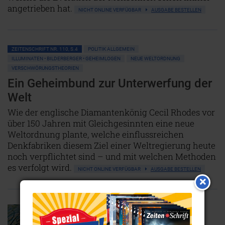
angetrieben hat.
NICHT ONLINE VERFÜGBAR
AUSGABE BESTELLEN
ZEITENSCHRIFT NR. 110, S.4
POLITIK ALLGEMEIN
ILLUMINATEN • BILDERBERGER • GEHEIMLOGEN
NEUE WELTORDNUNG
VERSCHWÖRUNGSTHEORIEN
Ein Geheimbund zur Unterwerfung der
Welt
Wie der englische Diamantenkönig Cecil Rhodes vor
über 150 Jahren mit Gleichgesinnten eine neue
Weltordnung plante, welche einflussreichen
Denkfabriken diesem Ziel einer Weltregierung heute
noch verpflichtet sind – und mit welchen Methoden
es verfolgt wird.
NICHT ONLINE VERFÜGBAR
AUSGABE BESTELLEN