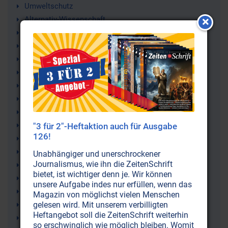
Umweltschutz
Alternativ-Wissenschaft
Ökologie
Hexagonales Wasser
Natur
Levitation
Wissenschaft
Implosion (Sog)
Gesundheit
Lebenselixier
"3 für 2"-Heftaktion auch für Ausgabe
126!
Gewässer
Klima (-schutz)
Unabhängiger und unerschrockener
Journalismus, wie ihn die ZeitenSchrift
Mikrowellen
bietet, ist wichtiger denn je. Wir können
Bäume
unsere Aufgabe indes nur erfüllen, wenn das
Wasserreinigung
Magazin von möglichst vielen Menschen
Elektrosmog
gelesen wird. Mit unserem verbilligten
Heftangebot soll die ZeitenSchrift weiterhin
Mobilfunk
so erschwinglich wie möglich bleiben. Womit