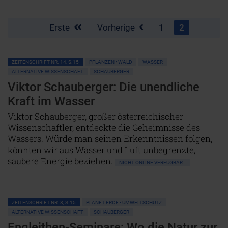
Erste
Vorherige
1
2
ZEITENSCHRIFT NR. 14, S.15
PFLANZEN • WALD
WASSER
ALTERNATIVE WISSENSCHAFT
SCHAUBERGER
Viktor Schauberger: Die unendliche
Kraft im Wasser
Viktor Schauberger, großer österreichischer
Wissenschaftler, entdeckte die Geheimnisse des
Wassers. Würde man seinen Erkenntnissen folgen,
könnten wir aus Wasser und Luft unbegrenzte,
saubere Energie beziehen.
NICHT ONLINE VERFÜGBAR
ZEITENSCHRIFT NR. 8, S.15
PLANET ERDE • UMWELTSCHUTZ
ALTERNATIVE WISSENSCHAFT
SCHAUBERGER
Engleithen-Seminare: Wo die Natur zur