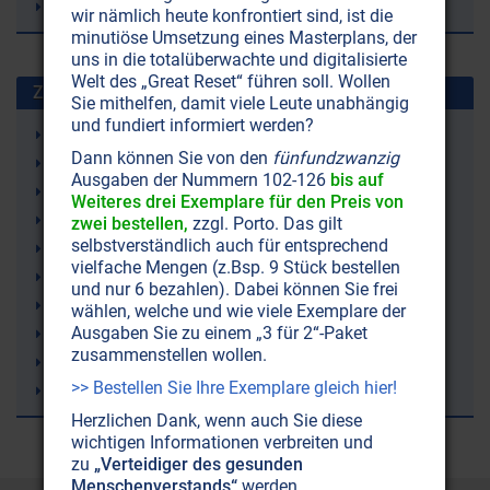
Erde
wir nämlich heute konfrontiert sind, ist die
minutiöse Umsetzung eines Masterplans, der
uns in die totalüberwachte und digitalisierte
Welt des „Great Reset“ führen soll. Wollen
Zuletzt gesuchte Stichworte
Sie mithelfen, damit viele Leute unabhängig
und fundiert informiert werden?
Gelenkschmerzen
Dann können Sie von den
fünfundzwanzig
Ketone (Ketonkörper)
Ausgaben der Nummern 102-126
bis auf
Ketogene Ernährung (Ketose)
Weiteres drei Exemplare für den Preis von
Irland
zwei bestellen,
zzgl. Porto. Das gilt
selbstverständlich auch für entsprechend
Demenz
vielfache Mengen (z.Bsp. 9 Stück bestellen
rTMS (repetitive Transkranielle Magnetstimulation)
und nur 6 bezahlen). Dabei können Sie frei
Lithium
wählen, welche und wie viele Exemplare der
Ausgaben Sie zu einem „3 für 2“-Paket
Trampolinspringen
zusammenstellen wollen.
Windkraft (Windräder)
>> Bestellen Sie Ihre Exemplare gleich hier!
Bienen
Herzlichen Dank, wenn auch Sie diese
wichtigen Informationen verbreiten und
zu
„Verteidiger des gesunden
Menschenverstands“
werden.