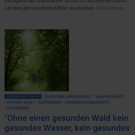
zwingend den materiellen Wirkstoff einnehmen muss,
um den gewünschten Effekt zu erzielen.
Weiterlesen...
ZEITENSCHRIFT NR. 15
PLANET ERDE • UMWELTSCHUTZ
LANDWIRTSCHAFT
PFLANZEN • WALD
ELEKTROSMOG
ALTERNATIVE WISSENSCHAFT
SCHAUBERGER
"Ohne einen gesunden Wald kein
gesundes Wasser, kein gesundes