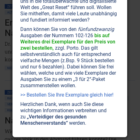
uns in die totalüberwachte und digitalisierte
Welt des „Great Reset“ führen soll. Wollen
ZEITENSCHRIFT NR. 8
PLANET ERDE • UMWELTSCHUTZ
ALTERNATIVE WISSENSCHAFT
SCHAUBERGER
Sie mithelfen, damit viele Leute unabhängig
und fundiert informiert werden?
Engleithen-Seminare: Wo die
Dann können Sie von den
fünfundzwanzig
Natur zur Offenbarung wird
Ausgaben der Nummern 102-126
bis auf
Weiteres drei Exemplare für den Preis von
Dr. Hans U. Hertel geht in den Fußstapfen von Viktor
zwei bestellen,
zzgl. Porto. Das gilt
und Walter Schauberger. Er ist Treuhänder des
selbstverständlich auch für entsprechend
kostbaren Wissens jener wahren Naturforscher.
vielfache Mengen (z.Bsp. 9 Stück bestellen
und nur 6 bezahlen). Dabei können Sie frei
NICHT ONLINE VERFÜGBAR
wählen, welche und wie viele Exemplare der
Ausgaben Sie zu einem „3 für 2“-Paket
zusammenstellen wollen.
ZEITENSCHRIFT NR. 3
2. WELTKRIEG
DEUTSCHLAND
>> Bestellen Sie Ihre Exemplare gleich hier!
RASSISMUS • ANTISEMITISMUS
ILLUMINATEN • BILDERBERGER • GEHEIMLOGEN
Herzlichen Dank, wenn auch Sie diese
VERSCHWÖRUNGSTHEORIEN
MAGIE • OKKULTISMUS
UFOS
wichtigen Informationen verbreiten und
KULTE • MYTHOLOGIE
SCHAUBERGER
zu
„Verteidiger des gesunden
Nazis: Der Tanz am Abgrund
Menschenverstands“
werden.
Wie kam es, daß ein österreichischer Gefreiter ein
ganzes Volk in den Abgrund führen konnte? Die