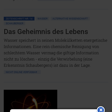
ZEITENSCHRIFT NR. 14
WASSER
ALTERNATIVE WISSENSCHAFT
SCHAUBERGER
Das Geheimnis des Lebens
Wasser speichert in seinen Molekülketten energetische
Informationen. Eine rein chemische Reinigung von
schlechtem Wasser vermag die giftige Information
nicht zu löschen - einzig die Verwirbelung (eine
Erkenntnis Schaubergers) ist dazu in der Lage.
NICHT ONLINE VERFÜGBAR