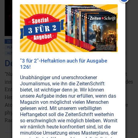
ZEITENSCHRIFT NR. 8
BEWUSSTSEIN
GEIST
KREBS
PLANET ERDE • UMWELTSCHUTZ
ATOMSPALTUNG • RADIOAKTIVITÄT
ALTERNATIVE WISSENSCHAFT
SCHAUBERGER
WISSENSCHAFT UND ETHIK
"3 für 2"-Heftaktion auch für Ausgabe
Der Fluch der Atomspaltung
126!
"Nur Leute, die nie dabei waren, wenn eine Mißgeburt
Unabhängiger und unerschrockener
ins Dasein trat, nie ihr Wimmern hörten, nie Zeugen des
Journalismus, wie ihn die ZeitenSchrift
Entsetzens der armen Mutter waren, Leute, die kein
bietet, ist wichtiger denn je. Wir können
unsere Aufgabe indes nur erfüllen, wenn das
Herz haben, vermögen den Wahnsinn der
Magazin von möglichst vielen Menschen
Atomspaltung zu befürworten." – Ein Artikel über die
gelesen wird. Mit unserem verbilligten
physischen und geistigen Auswirkungen der
Heftangebot soll die ZeitenSchrift weiterhin
Radioaktivität.
Weiterlesen...
so erschwinglich wie möglich bleiben. Womit
wir nämlich heute konfrontiert sind, ist die
minutiöse Umsetzung eines Masterplans, der