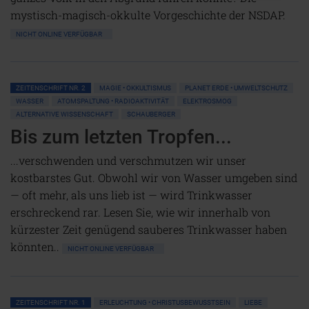
mystisch-magisch-okkulte Vorgeschichte der NSDAP.
NICHT ONLINE VERFÜGBAR
ZEITENSCHRIFT NR. 2
MAGIE • OKKULTISMUS
PLANET ERDE • UMWELTSCHUTZ
WASSER
ATOMSPALTUNG • RADIOAKTIVITÄT
ELEKTROSMOG
ALTERNATIVE WISSENSCHAFT
SCHAUBERGER
Bis zum letzten Tropfen...
...verschwenden und verschmutzen wir unser
kostbarstes Gut. Obwohl wir von Wasser umgeben sind
— oft mehr, als uns lieb ist — wird Trinkwasser
erschreckend rar. Lesen Sie, wie wir innerhalb von
kürzester Zeit genügend sauberes Trinkwasser haben
könnten..
NICHT ONLINE VERFÜGBAR
ZEITENSCHRIFT NR. 1
ERLEUCHTUNG • CHRISTUSBEWUSSTSEIN
LIEBE