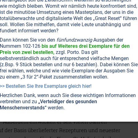
Kraft“, erklärt der Forscher, Entwickler und Autor
wie möglich bleiben. Womit wir nämlich heute konfrontiert sind,
igter Sachverständiger für
ist die minutiöse Umsetzung eines Masterplans, der uns in die
totalüberwachte und digitalisierte Welt des „Great Reset“ führen
 Naturheilmittel ist. Schon in jungen Jahren
soll. Wollen Sie mithelfen, damit viele Leute unabhängig und
sächlichen Zusammenhänge in der Natur. Als Diplom-
fundiert informiert werden?
 er früher bei der Hamburger Behörde für Inneres im
Dann können Sie von den
fünfundzwanzig
Ausgaben der
analytische Spurenauswertung geht. Dort kam es
Nummern 102-126
bis auf Weiteres drei Exemplare für den
Preis von zwei bestellen,
zzgl. Porto. Das gilt
Analysegeräte zum eigentlichen Kern vorzudringen
selbstverständlich auch für entsprechend vielfache Mengen
ge zu belegen. Durch seinen Beruf kam er auch mit
(z.Bsp. 9 Stück bestellen und nur 6 bezahlen). Dabei können Sie
frei wählen, welche und wie viele Exemplare der Ausgaben Sie
enen Fachgebieten zusammen.
zu einem „3 für 2“-Paket zusammenstellen wollen.
>> Bestellen Sie Ihre Exemplare gleich hier!
 Studiengang an Universitäten gibt, sammeln viele
ngswerte, wie ein vitales, erfülltes und langes Leben
Herzlichen Dank, wenn auch Sie diese wichtigen Informationen
verbreiten und zu
„Verteidiger des gesunden
t Norbert Hartwig gebündelt und macht es heute
Menschenverstands“
werden.
tionskonzepte, die er seit Kurzem auch auf einem
.
Außerdem entwickelt er seit vielen Jahren
1
f der Basis überlieferter Rezepturen und neuester