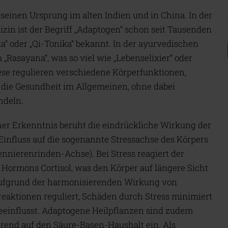
seinen Ursprung im alten Indien und in China. In der
zin ist der Begriff „Adaptogen“ schon seit Tausenden
a“ oder „Qi-Tonika“ bekannt. In der ayurvedischen
„Rasayana“, was so viel wie „Lebenselixier“ oder
ese regulieren verschiedene Körperfunktionen,
 die Gesundheit im Allgemeinen, ohne dabei
ndeln.
her Erkenntnis beruht die eindrückliche Wirkung der
Einfluss auf die sogenannte Stressachse des Körpers
ierenrinden-Achse). Bei Stress reagiert der
 Hormons Cortisol, was den Körper auf längere Sicht
Aufgrund der harmonisierenden Wirkung von
aktionen reguliert, Schäden durch Stress minimiert
eeinflusst. Adaptogene Heilpflanzen sind zudem
erend auf den Säure-Basen-Haushalt ein. Als