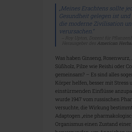
„Meines Erachtens sollte je
Gesundheit gelegen ist und
die moderne Zivilisation u
verursachen.“
Roy Upton, Dozent für Pflanzen
Herausgeber des
American Herba
Was haben Ginseng, Rosenwurz, 
Süßholz, Pilze wie Reishi oder 
gemeinsam? – Es sind alles soge
Körper helfen, besser mit Stress
einstürmenden Einflüsse anzupas
wurde 1947 vom russischen Pharm
versuchte, die Wirkung bestimmte
Adaptogen „eine pharmakologische
Organismus einen Zustand einer 