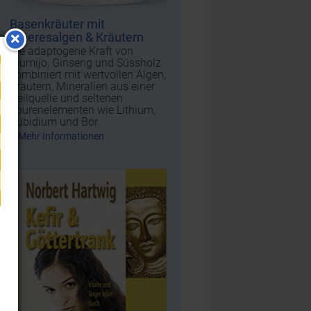
Basenkräuter mit
Meeresalgen & Kräutern
Die adaptogene Kraft von
Mumijo, Ginseng und Süssholz
kombiniert mit wertvollen Algen,
Kräutern, Mineralien aus einer
Heilquelle und seltenen
Spurenelementen wie Lithium,
Rubidium und Bor.
Mehr Informationen