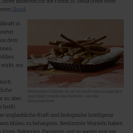
, unter anderem für die Firma
St. Helia
(viele ihrer
serem
Shop
).
lkraft in
wortet
 aus dem
ennen.
Milieu
 wirkt, wo
 auch
liche
Verkanntes Süßholz: Es ist ein kraftvolles Adaptogen
und stärkt sowohl das Hormon- wie das
r so, aber
Immunsystem.
s heißt
ne unglaubliche Kraft und biologische Intelligenz
esem Milieu zu behaupten. Bestimmte Wurzeln haben
s Viren, Bakterien, Parasiten und so weiter erst gar