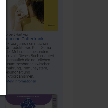
Norbert Hartwig
Kefir und Göttertrank
Mikroorganismen machen
Gärprodukte wie Kefir, Soma
oder Met erst so besonders
wertvoll. Dieses Buch erläutert
anschaulich die natürlichen
Zusammenhänge zwischen
Ernährung, Immunsystem,
Gesundheit und
Mikroorganismen.
Mehr Informationen