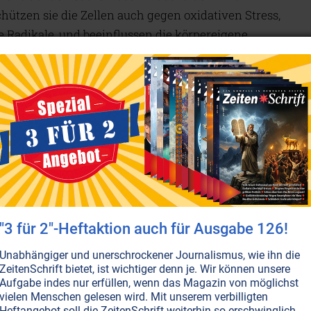
ützen sie die Zellen auch gegen oxidativen Stress,
e Radikale, und beeinflussen die körpereigene
togene steigern nachweislich die Wirkungsweise von
ichtigsten Energiequelle der Zellen, und regen die
ke – dazu an, Energie zu produzieren.
terstützen nicht nur auf der physischen Ebene,
d spirituell eine wohltuende Wirkung, wie
ler wissen. Asiatischer Ginseng, Heiliges Basilikum,
se hellen die Stimmung auf und haben eine
ende), antidepressive und nervenstärkende Wirkung.
"3 für 2"-Heftaktion auch für Ausgabe 126!
aptogen zum Adaptogen?
Unabhängiger und unerschrockener Journalismus, wie ihn die
ZeitenSchrift bietet, ist wichtiger denn je. Wir können unsere
ptogene anschaut, fällt auf, dass viele Wurzelkräuter
Aufgabe indes nur erfüllen, wenn das Magazin von möglichst
vielen Menschen gelesen wird. Mit unserem verbilligten
unglaubliche antivirale, antimikrobielle,
Heftangebot soll die ZeitenSchrift weiterhin so erschwinglich