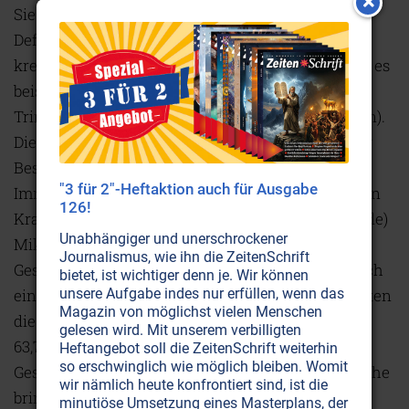
Sie bewahren unser Erbgut vor genetischen
Defekten und verhindern die Bildung
krebserregender Substanzen im Darm (dazu kann es
beispielsweise durch zu hohen Nitratgehalt im
Trinkwasser oder in Gemüse und Salaten kommen).
Diese Bakterien sind zudem ein äußerst wichtiger
Bestandteil unserer Darmflora. Sie stärken das
"3 für 2"-Heftaktion auch für Ausgabe
Immunsystem und schützen den Körper vor vielen
126!
Krankheitskeimen. Probiotische (= lebensfördernde)
Unabhängiger und unerschrockener
Mikroorganismen, so kommt ein
Journalismus, wie ihn die ZeitenSchrift
Gesundheitsökonom der Universität Bayreuth nach
bietet, ist wichtiger denn je. Wir können
einer Kosten-Nutzen-Analyse zum Schluss, könnten
unsere Aufgabe indes nur erfüllen, wenn das
Magazin von möglichst vielen Menschen
die Therapiekosten bei Infektionskrankheiten um
gelesen wird. Mit unserem verbilligten
63,7 Prozent verringern. Allein dies würde dem
Heftangebot soll die ZeitenSchrift weiterhin
so erschwinglich wie möglich bleiben. Womit
Gesundheitswesen Einsparungen in Milliardenhöhe
wir nämlich heute konfrontiert sind, ist die
bringen.
minutiöse Umsetzung eines Masterplans, der