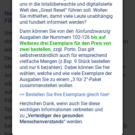
uns in die totalüberwachte und digitalisierte
Welt des „Great Reset“ führen soll. Wollen
Naturhefe, ein Bodyguard mit ungeahnten
Sie mithelfen, damit viele Leute unabhängig
Fähigkeiten
und fundiert informiert werden?
Dann können Sie von den
fünfundzwanzig
Neben der Milchsäuregärung kennt die Natur die
Ausgaben der Nummern 102-126
bis auf
ebenso wichtige Hefegärung. Der für den Menschen
Weiteres drei Exemplare für den Preis von
lebenswichtige Hefestamm heißt
Saccharomyces.
zwei bestellen,
zzgl. Porto. Das gilt
selbstverständlich auch für entsprechend
Die Hefepilze leben vom Zucker, den sie in geringe
vielfache Mengen (z.Bsp. 9 Stück bestellen
Mengen Alkohol umwandeln und dabei essentielle
und nur 6 bezahlen). Dabei können Sie frei
wählen, welche und wie viele Exemplare der
Aminosäuren, Enzyme und Vitamine aufbauen, vor
Ausgaben Sie zu einem „3 für 2“-Paket
allem Vitamin-B. Das wirkt sich besonders positiv
zusammenstellen wollen.
auf die Haut aus. Lebende Hefen besitzen die
>> Bestellen Sie Ihre Exemplare gleich hier!
Fähigkeit, für das Immunsystem wichtige
Herzlichen Dank, wenn auch Sie diese
Spurenelemente wie Selen, Zink, Chrom und viele
wichtigen Informationen verbreiten und
zu
„Verteidiger des gesunden
andere organisch zu binden. In dieser
Menschenverstands“
werden.
hefegebundenen Form kann sie der Körper deutlich
besser verwerten. Deshalb sind Saccharomyces-