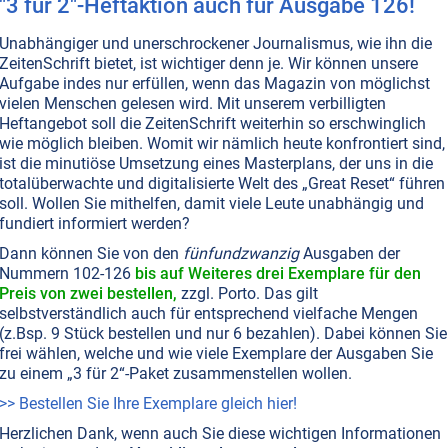
"3 für 2"-Heftaktion auch für Ausgabe 126!
temperatur: Kalt an Leib und Seele
Unabhängiger und unerschrockener Journalismus, wie ihn die
hr Menschen leiden an chronischer Untertemperatur
ZeitenSchrift bietet, ist wichtiger denn je. Wir können unsere
 34,5 und 36 Grad. Nur mit einer Körpertemperatur von 3
Aufgabe indes nur erfüllen, wenn das Magazin von möglichst
nen sich jedoch optimale Gesundheit und Lebenskraft
vielen Menschen gelesen wird. Mit unserem verbilligten
. Lesen Sie, was die gravierenden Folgen der Körperkälte
Heftangebot soll die ZeitenSchrift weiterhin so erschwinglich
 wie Sie wieder zur idealen Temperatur zurückfinden
wie möglich bleiben. Womit wir nämlich heute konfrontiert sind,
ist die minutiöse Umsetzung eines Masterplans, der uns in die
Weiterlesen...
totalüberwachte und digitalisierte Welt des „Great Reset“ führen
soll. Wollen Sie mithelfen, damit viele Leute unabhängig und
fundiert informiert werden?
T NR. 74, S.6
ERNÄHRUNG
GESUNDHEIT
MYKOSEN • PILZE
ÜBERSÄUERUNG
Dann können Sie von den
fünfundzwanzig
Ausgaben der
telixier: Trank des Lebens
Nummern 102-126
bis auf Weiteres drei Exemplare für den
Preis von zwei bestellen,
zzgl. Porto. Das gilt
zwar keine Zaubertränke, die aus uns unbesiegbare Gallie
selbstverständlich auch für entsprechend vielfache Mengen
 doch frisch angesetzte Gärgetränke sind tatsächlich ei
(z.Bsp. 9 Stück bestellen und nur 6 bezahlen). Dabei können Sie
ixier“, wie sie bereits in jahrtausendealten heiligen
frei wählen, welche und wie viele Exemplare der Ausgaben Sie
n gepriesen werden. Die moderne Wissenschaft hat nun
zu einem „3 für 2“-Paket zusammenstellen wollen.
rechenden Erkenntnisse dazu geliefert. Insbesondere ei
>> Bestellen Sie Ihre Exemplare gleich hier!
nk hat die Kraft, als wohlschmeckende Frischzellenkur f
Herzlichen Dank, wenn auch Sie diese wichtigen Informationen
nd Geist zu wirken.
Weiterlesen...