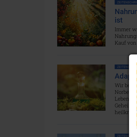
ZEITENSCHRIF
Nahrun
ist
Immer we
Nahrungs
Kauf von
ZEITENSCHRIF
Adapto
Wir bege
Norbert H
Lebensqua
Geheimni
heilkräf
ZEITENSCHRIF