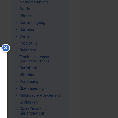
Norbert Hartwig
St. Helia
Körper
Darmreinigung
Darmkur
Darm
Probiotika
Bakterien
Trank des Lebens
(Wellness-Trank)
Darmflora
Vitamine
Verdauung
Übersäuerung
Milchsäure (-bakterien)
Schlacken
Säure-Basen-
Gleichgewicht