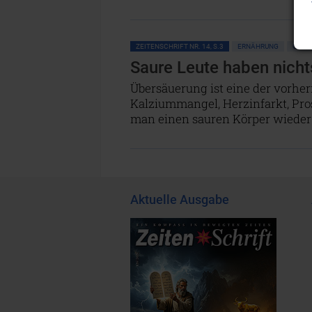
ZEITENSCHRIFT NR. 14, S.3
ERNÄHRUNG
GESU
Saure Leute haben nicht
Übersäuerung ist eine der vorhe
Kalziummangel, Herzinfarkt, Pros
man einen sauren Körper wieder
Aktuelle Ausgabe