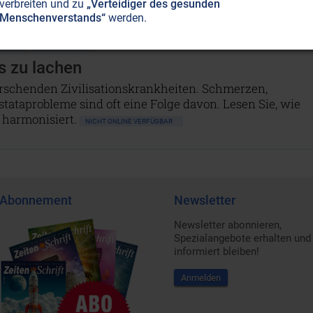
verbreiten und zu
„Verteidiger des gesunden
Menschenverstands“
werden.
NDHEIT
ÜBERSÄUERUNG
s zu lachen
rrschenden Zivilisationskrankheiten. Schmerzen,
tataprobleme sind oft eine Folge davon. Lesen Sie, wie
 harmonisiert.
NICHT ONLINE VERFÜGBAR
Abonnement
Newsletter
Newsletter abonnieren,
Spezialangebote erhalten und
informiert bleiben!
Anmelden