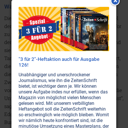
Was wußte J. Edgar Hoover?
Die Ursprünge geheimer Logen reichen ins Dunkel
der Vorgeschichte zurück. Mochten sie einst ein Tor
zu tiefem Mysterienwissen gewesen sein, das vor
dem Profanen geheimgehalten werden mußte, sind
sie in der jüngeren Geschichte immer mehr zur
Tarnung für eine Form der Machtausübung mutiert,
"3 für 2"-Heftaktion auch für Ausgabe
126!
die nicht das Allgemeinwohl zum Ziel hat, sondern
die alleinigen Interessen der Elite. „Es besteht kein
Unabhängiger und unerschrockener
Journalismus, wie ihn die ZeitenSchrift
Zweifel daran, daß Informationen, welche
bietet, ist wichtiger denn je. Wir können
vorenthalten oder unterdrückt werden, für die in die
unsere Aufgabe indes nur erfüllen, wenn das
Unterdrückung involvierten Personen nachteilig ist“,
Magazin von möglichst vielen Menschen
gelesen wird. Mit unserem verbilligten
sagte einst ein Meister der Geheimhaltung – J.
Heftangebot soll die ZeitenSchrift weiterhin
Edgar Hoover, während 48 Jahren Chef der US-
so erschwinglich wie möglich bleiben. Womit
wir nämlich heute konfrontiert sind, ist die
Bundespolizei FBI, der keineswegs einen miesen
minutiöse Umsetzung eines Masterplans, der