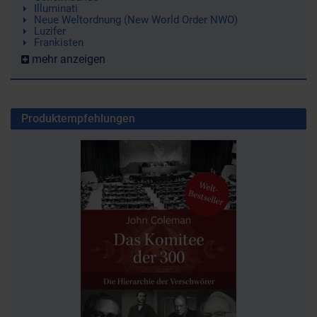
Illuminati
Neue Weltordnung (New World Order NWO)
Luzifer
Frankisten
mehr anzeigen
Produktempfehlungen