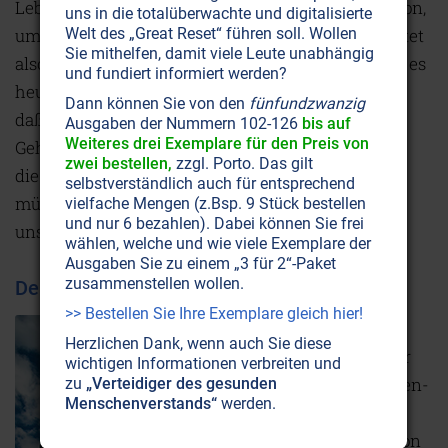
Lebenswandel hatte. Das gehört zur Desinformation,
uns in die totalüberwachte und digitalisierte
um ihn zu diskreditieren. Hoovers Aussage bedeutet
Welt des „Great Reset“ führen soll. Wollen
Sie mithelfen, damit viele Leute unabhängig
also, daß nur schon die Existenz all der Logen, die es
und fundiert informiert werden?
heute gibt, ein nicht zu leugnendes Indiz dafür ist,
Dann können Sie von den
fünfundzwanzig
daß es offensichtlich einen Bedarf für
Ausgaben der Nummern 102-126
bis auf
Weiteres drei Exemplare für den Preis von
Geheimhaltung gibt. Was wiederum bedeutet, daß
zwei bestellen,
zzgl. Porto. Das gilt
die Dinge, die vor uns geheimgehalten werden
selbstverständlich auch für entsprechend
müssen, weder in unser aller Interesse noch zu
vielfache Mengen (z.Bsp. 9 Stück bestellen
und nur 6 bezahlen). Dabei können Sie frei
unserem Nutzen sind.
wählen, welche und wie viele Exemplare der
Ausgaben Sie zu einem „3 für 2“-Paket
zusammenstellen wollen.
Der Schein trügt
>> Bestellen Sie Ihre Exemplare gleich hier!
Offiziell
Herzlichen Dank, wenn auch Sie diese
wurde der
wichtigen Informationen verbreiten und
Illuminaten-
zu
„Verteidiger des gesunden
Menschenverstands“
werden.
Orden in
Bayern von