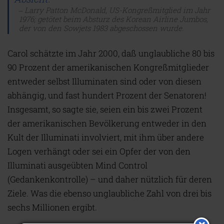
Larry Patton McDonald, US-Kongreßmitglied im Jahr
1976; getötet beim Absturz des Korean Airline Jumbos,
der von den Sowjets 1983 abgeschossen wurde.
Carol schätzte im Jahr 2000, daß unglaubliche 80 bis
90 Prozent der amerikanischen Kongreßmitglieder
entweder selbst Illuminaten sind oder von diesen
abhängig, und fast hundert Prozent der Senatoren!
Insgesamt, so sagte sie, seien ein bis zwei Prozent
der amerikanischen Bevölkerung entweder in den
Kult der Illuminati involviert, mit ihm über andere
Logen verhängt oder sei ein Opfer der von den
Illuminati ausgeübten Mind Control
(Gedankenkontrolle) – und daher nützlich für deren
Ziele. Was die ebenso unglaubliche Zahl von drei bis
sechs Millionen ergibt.