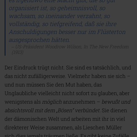
organisiert ist, so geheimnisvoll, so
wachsam, so ineinander verzahnt, so
vollständig, so tiefgreifend, daß sie ihre
Anschuldigungen besser nur im Flüsterton
ausgesprochen hätten.
US-Präsident Woodrow Wilson, In The New Freedom
(1913)
Der Eindruck trügt nicht. Sie sind es tatsächlich, und
das nicht zufälligerweise. Vielmehr haben sie sich –
und nun müssen Sie den Mut haben, das
Unglaubliche vielleicht nicht sofort zu glauben, aber
wenigstens als
möglich
anzunehmen –
bewußt und
absichtsvoll mit dem „Bösen“ verbündet.
Sie dienen
der dämonischen Welt und arbeiten mit ihr in viel
direkterer Weise zusammen, als Lieschen Müller
sich dies jemals träumen ließe. Es gibt keine Zufälle