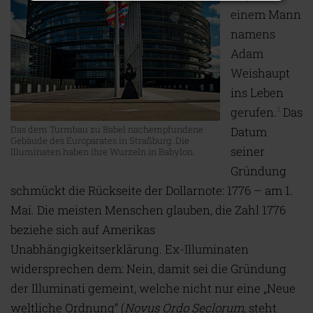
einem Mann
namens
Adam
Weishaupt
ins Leben
gerufen.
Das
2
Das dem Turmbau zu Babel nachempfundene
Datum
Gebäude des Europarates in Straßburg. Die
seiner
Illuminaten haben ihre Wurzeln in Babylon.
Gründung
schmückt die Rückseite der Dollarnote: 1776 – am 1.
Mai. Die meisten Menschen glauben, die Zahl 1776
beziehe sich auf Amerikas
Unabhängigkeitserklärung. Ex-Illuminaten
widersprechen dem: Nein, damit sei die Gründung
der Illuminati gemeint, welche nicht nur eine „Neue
weltliche Ordnung“ (
Novus Ordo Seclorum
,
steht