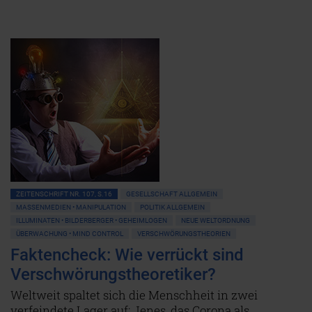
ZEITENSCHRIFT NR. 107, S.16
GESELLSCHAFT ALLGEMEIN
MASSENMEDIEN • MANIPULATION
POLITIK ALLGEMEIN
ILLUMINATEN • BILDERBERGER • GEHEIMLOGEN
NEUE WELTORDNUNG
ÜBERWACHUNG • MIND CONTROL
VERSCHWÖRUNGSTHEORIEN
Faktencheck: Wie verrückt sind
Verschwörungstheoretiker?
Weltweit spaltet sich die Menschheit in zwei
verfeindete Lager auf: Jenes, das Corona als