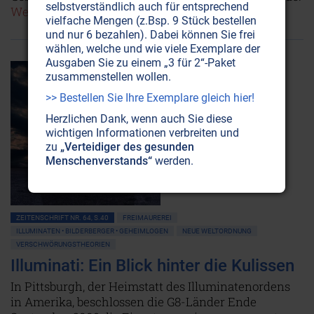
selbstverständlich auch für entsprechend
Weiterlesen...
vielfache Mengen (z.Bsp. 9 Stück bestellen
und nur 6 bezahlen). Dabei können Sie frei
wählen, welche und wie viele Exemplare der
Ausgaben Sie zu einem „3 für 2“-Paket
zusammenstellen wollen.
>> Bestellen Sie Ihre Exemplare gleich hier!
Herzlichen Dank, wenn auch Sie diese
wichtigen Informationen verbreiten und
zu
„Verteidiger des gesunden
Menschenverstands“
werden.
ZEITENSCHRIFT NR. 64, S.40
FREIMAUREREI
ILLUMINATEN • BILDERBERGER • GEHEIMLOGEN
NEUE WELTORDNUNG
VERSCHWÖRUNGSTHEORIEN
Illuminati: Ein Blick hinter die Kulissen
In Pittsburgh, der Heimstatt des Illuminatenordens
in Amerika, beschlossen die G8-Länder Ende