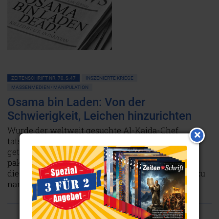
ZEITENSCHRIFT NR. 70, S.47
INSZENIERTE KRIEGE
MASSENMEDIEN • MANIPULATION
Osama bin Laden: Von der
Schwierigkeit, Leichen hinzurichten
Wurde der weltweit gesuchte Al-Kaida-Chef
tatsächlich am 2. August 2011 von US-Soldaten
getötet? Oder war die ganze Aktion im
pakistanischen Abbottabad bloß ein absichtlich in
dieser Zeit inszeniertes Possenspiel, um die Welt zu
narren?
Weiterlesen...