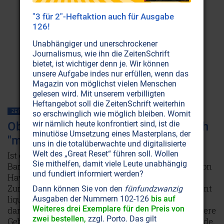
"3 für 2"-Heftaktion auch für Ausgabe
126!
Unabhängiger und unerschrockener
Journalismus, wie ihn die ZeitenSchrift
bietet, ist wichtiger denn je. Wir können
unsere Aufgabe indes nur erfüllen, wenn das
Magazin von möglichst vielen Menschen
gelesen wird. Mit unserem verbilligten
Heftangebot soll die ZeitenSchrift weiterhin
ZEITENSCHRIFT NR. 70, S.48
AMERIKA
so erschwinglich wie möglich bleiben. Womit
wir nämlich heute konfrontiert sind, ist die
Obamas Geburtsurkunde: Tatsächlich
minutiöse Umsetzung eines Masterplans, der
"made in USA"?
uns in die totalüberwachte und digitalisierte
Welt des „Great Reset“ führen soll. Wollen
Ist er nun, oder ist er nicht – in den USA geboren?
Sie mithelfen, damit viele Leute unabhängig
Barack Obamas veröffentlichte Geburtsurkunde von
und fundiert informiert werden?
Hawaii hat die Zweifel nur noch größer gemacht.
Zum Glück ließ Obama Osama im richtigen Moment
Dann können Sie von den
fünfundzwanzig
liquidieren. Denn so sprach die Welt nur noch
Ausgaben der Nummern 102-126
bis auf
Weiteres drei Exemplare für den Preis von
darüber. Peinlich für Obama: Es existiert eine weitere
zwei bestellen,
zzgl. Porto. Das gilt
Geburtsurkunde, wonach er in Kenia geboren wurde.