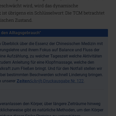
eschwächt wird, wird das dynamische
ist übrigens ein Schlüsselwort: Die TCM betrachtet
tischen Zustand.
 den Alltagsgebrauch“
 Überblick über die Essenz der Chinesischen Medizin mit
ährungslehre und ihrem Fokus auf Balance und Fluss der
ine Aufzählung, zu welcher Tageszeit welche Aktivitäten
n zudem Anleitung für eine Klopfmassage, welche den
lkraft zum Fließen bringt. Und für den Notfall stellen wir
e bei bestimmten Beschwerden schnell Linderung bringen.
Schrift
Zeiten
in unserer
-Druckausgabe Nr. 122
.
 veranlassen den Körper, über längere Zeiträume hinweg
cklicherweise gibt es natürliche Methoden, um den Körper