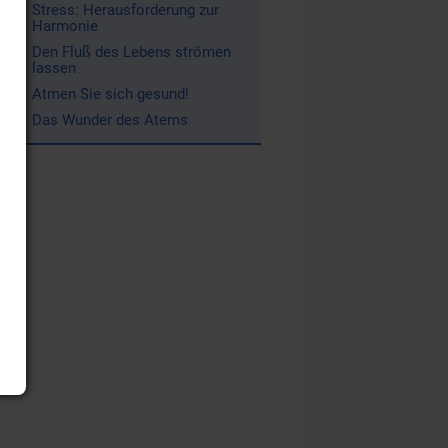
Stress: Herausforderung zur
Harmonie
Den Fluß des Lebens strömen
lassen
Atmen Sie sich gesund!
Das Wunder des Atems