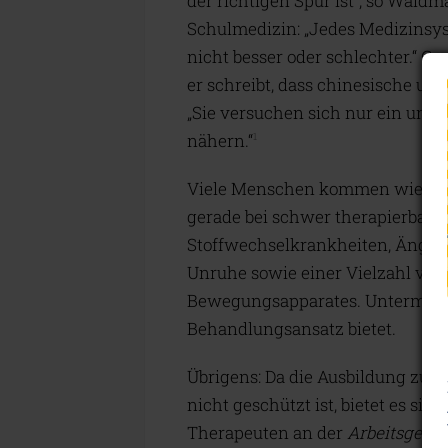
der richtigen Spur ist“, so Wald
Schulmedizin: „Jedes Medizinsyst
nicht besser oder schlechter.“ G
er schreibt, dass chinesische u
„Sie versuchen sich nur ein und 
nähern.“
1
Viele Menschen kommen wie ich 
gerade bei schwer therapierba
Stoffwechselkrankheiten, Ängste
Unruhe sowie einer Vielzahl vo
Bewegungsapparates. Unterm Stri
Behandlungsansatz bietet.
Übrigens: Da die Ausbildung zu
nicht geschützt ist, bietet es sic
Therapeuten an der
Arbeitsgeme