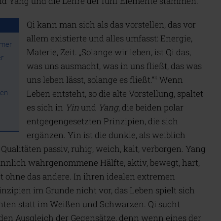
nd Yang und die Lehre der fünf Elemente stammen.
Qi kann man sich als das vorstellen, das vor
allem existierte und alles umfasst: Energie,
mmer
Materie, Zeit. „Solange wir leben, ist Qi das,
r
was uns ausmacht, was in uns fließt, das was
uns leben lässt, solange es fließt.“
Wenn
4
Leben entsteht, so die alte Vorstellung, spaltet
sen
es sich in
Yin
und
Yang
, die beiden polar
entgegengesetzten Prinzipien, die sich
ergänzen. Yin ist die dunkle, als weiblich
alitäten passiv, ruhig, weich, kalt, verborgen. Yang
männlich wahrgenommene Hälfte, aktiv, bewegt, hart,
ht ohne das andere. In ihren idealen extremen
ipien im Grunde nicht vor, das Leben spielt sich
nten statt im Weißen und Schwarzen. Qi sucht
den Ausgleich der Gegensätze, denn wenn eines der