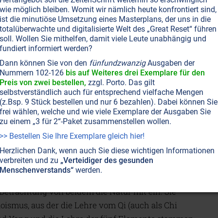
eren.
wie möglich bleiben. Womit wir nämlich heute konfrontiert sind,
ist die minutiöse Umsetzung eines Masterplans, der uns in die
 verschiedenen Säulen: Behandlungen wie
totalüberwachte und digitalisierte Welt des „Great Reset“ führen
soll. Wollen Sie mithelfen, damit viele Leute unabhängig und
zneimittel, Koordinationsübungen wie Qigong und
fundiert informiert werden?
se Shiatsu und Tuina) und Ernährung. Dabei liefert es
Dann können Sie von den
fünfundzwanzig
Ausgaben der
e Prävention, die alltagskompatibel und
Nummern 102-126
bis auf Weiteres drei Exemplare für den
Preis von zwei bestellen,
zzgl. Porto. Das gilt
a die Vermeidung von Krankheiten hier im
selbstverständlich auch für entsprechend vielfache Mengen
CM klare Regeln für die Lebensführung, Anregungen
(z.Bsp. 9 Stück bestellen und nur 6 bezahlen). Dabei können Sie
ngen von Heilkräutern zum Kochen und Trinken, ein
frei wählen, welche und wie viele Exemplare der Ausgaben Sie
zu einem „3 für 2“-Paket zusammenstellen wollen.
itungen für Eigenmassagen und etliches mehr.
>> Bestellen Sie Ihre Exemplare gleich hier!
Herzlichen Dank, wenn auch Sie diese wichtigen Informationen
CM
verbreiten und zu
„Verteidiger des gesunden
Menschenverstands“
werden.
er Ansatz Psyche und Physis nicht getrennt
Betrachtung von beidem die Natur mit ein. Sie
aoismus, aus der die Lehre vom Qi (auch als Chi