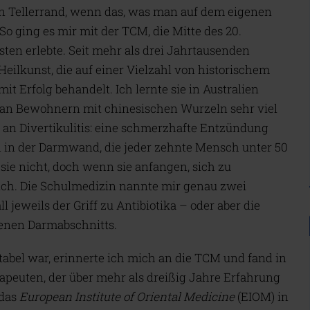
en Tellerrand, wenn das, was man auf dem eigenen
 So ging es mir mit der TCM, die Mitte des 20.
en erlebte. Seit mehr als drei Jahrtausenden
Heilkunst, die auf einer Vielzahl von historischem
t Erfolg behandelt. Ich lernte sie in Australien
 an Bewohnern mit chinesischen Wurzeln sehr viel
ich an Divertikulitis: eine schmerzhafte Entzündung
en in der Darmwand, die jeder zehnte Mensch unter 50
sie nicht, doch wenn sie anfangen, sich zu
ich. Die Schulmedizin nannte mir genau zwei
 jeweils der Griff zu Antibiotika – oder aber die
fenen Darmabschnitts.
tabel war, erinnerte ich mich an die TCM und fand in
euten, der über mehr als dreißig Jahre Erfahrung
 das
European Institute of Oriental Medicine
(EIOM) in