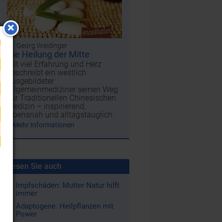
Dr. Georg Weidinger
Die Heilung der Mitte
Mit viel Erfahrung und Herz
beschreibt ein westlich
ausgebildeter
Allgemeinmediziner seinen Weg
zur Traditionellen Chinesischen
Medizin – inspirierend,
lebensnah und alltagstauglich.
Mehr Informationen
Lesen Sie auch
Impfschäden: Mutter Natur hilft
immer
Adaptogene: Heilpflanzen mit
Power