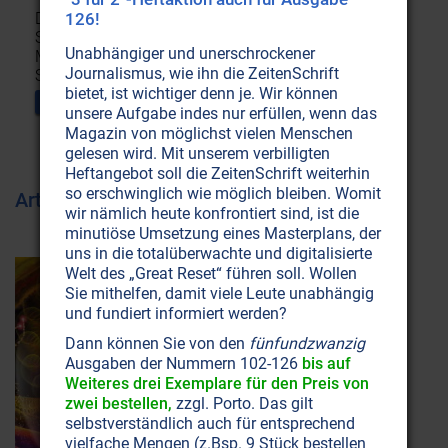
Die adaptogene Kraft von Mumijo, Ginseng und
126!
Süssholz kombiniert mit wertvollen Algen, Kräutern,
Unabhängiger und unerschrockener
Mineralien aus einer Heilquelle und seltenen
Journalismus, wie ihn die ZeitenSchrift
Spurenelementen wie Lithium, Rubidium und Bor.
bietet, ist wichtiger denn je. Wir können
Im Shop kaufen
unsere Aufgabe indes nur erfüllen, wenn das
Magazin von möglichst vielen Menschen
gelesen wird. Mit unserem verbilligten
Heftangebot soll die ZeitenSchrift weiterhin
so erschwinglich wie möglich bleiben. Womit
Artikel zum Thema Lithium
wir nämlich heute konfrontiert sind, ist die
minutiöse Umsetzung eines Masterplans, der
uns in die totalüberwachte und digitalisierte
Welt des „Great Reset“ führen soll. Wollen
Sie mithelfen, damit viele Leute unabhängig
und fundiert informiert werden?
Dann können Sie von den
fünfundzwanzig
Ausgaben der Nummern 102-126
bis auf
Weiteres drei Exemplare für den Preis von
zwei bestellen,
zzgl. Porto. Das gilt
selbstverständlich auch für entsprechend
vielfache Mengen (z.Bsp. 9 Stück bestellen