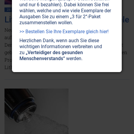
und nur 6 bezahlen). Dabei können Sie frei
wählen, welche und wie viele Exemplare der
ZEITENSCHRIFT NR. 99
ERNÄHRUNG
GESUNDHEIT
MEDIZIN
Ausgaben Sie zu einem „3 für 2“-Paket
Lithium: Retter für Hirn und Seele
zusammenstellen wollen.
Neue Medikamente sollen den immer häufiger
>> Bestellen Sie Ihre Exemplare gleich hier!
auftretenden psychischen Erkrankungen wie etwa
Herzlichen Dank, wenn auch Sie diese
Demenz, Parkinson, Depressionen oder ADHS Einhalt
wichtigen Informationen verbreiten und
gebieten. Doch besser als die teuren pharmazeutischen
zu
„Verteidiger des gesunden
Menschenverstands“
werden.
Produkte hilft oft ein einfaches Spurenelement:
Lithium.
Weiterlesen...