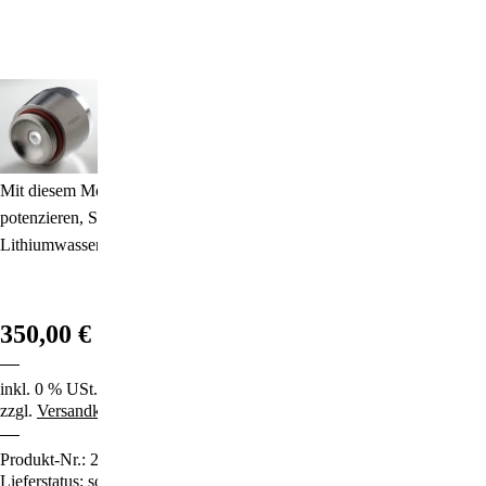
Stichwortverzeichnis
Geschenkideen
Bion-Pads
Aktuell
Immunsystemstärkung
'Blume des Lebens'-Karaffe
Abonnement
St. Helia-Produkte
Bubble-Rain Duschbrause
Mit diesem Modul können Sie nicht nur die Wirkung Ihres Wirblers
Spezial-Angebote
CDL-Chlordioxidlösung
potenzieren, Sie können zugleich auch noch ganz leicht selber
Lithiumwasser herstellen.
Fundgrube
Duftkomposition "Phi-Code"
GLAD-X® Magnetstimulator
350,00 €
Handy-Chip: Schutz vor Elektrosmog
inkl. 0 % USt.
Klangschalen & Stimmgabeln
zzgl.
Versandkosten
Produkt-Nr.:
2218
Kolloidales Silber
Lieferstatus: sofort lieferbar