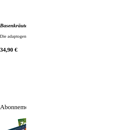
Basenkräuter mit Meeresalgen & Kräutern
Die adaptogene Kraft von Mumijo, Ginseng und Süßholz kombiniert mit
34,90 €
1
/
11
Abonnement