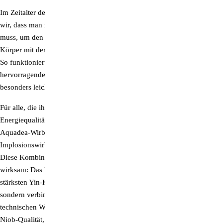
Supersubstanz DMSO
Im Zeitalter der Informationsmedizin (Bioresonanz, Zapper etc.) wissen
wir, dass man nicht zwingend die materiellen Wirkstoffe einnehmen
Trimilin-Trampoline
muss, um den gewünschten Effekt zu erzielen. Es reicht aus, den
Körper mit der entsprechenden Schwingungsinformation zu versorgen.
Zeolith als bpa-Pulver
So funktioniert zum Beispiel die Homöopathie. Wasser ist ein
hervorragender Informationsspeicher und nimmt Schwingungen
besonders leicht auf.
Für alle, die ihr Trinkwasser vitalisieren und zusätzlich mit der
Energiequalität von Lithium
bereichern möchten, bieten wir ein
Aquadea-Wirblermodul aus reinem Titan an, dessen
Implosionswirbelkammer den Kunstkristall
Lithiumniobat
enthält.
Diese Kombination chemischer Elemente ist energetisch besonders
wirksam: Das Metall Niob ist das Element im Periodensystem
mit der
stärksten Yin-Kraft
. Es verwurzelt uns nicht nur in „Mutter Erde“,
sondern verbindet uns auch mit unserer Kraftquelle im Innern. In der
technischen Welt als Supraleiter und Katalysator genutzt hilft uns die
Niob-Qualität, in uns schlummernde Potenziale zu aktivieren.