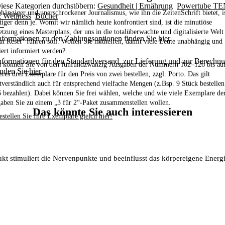
iese Kategorien durchstöbern:
Gesundheit | Ernährung
Powertube TE
hängiger und unerschrockener Journalismus, wie ihn die ZeitenSchrift bietet, i
 Wellness
Bücher
tiger denn je. Womit wir nämlich heute konfrontiert sind, ist die minutiöse
tzung eines Masterplans, der uns in die totalüberwachte und digitalisierte Welt
nformationen zu den Zahlungsoptionen finden Sie
hier
.
at Reset“ führen soll. Wollen Sie mithelfen, damit viele Leute unabhängig und
iert informiert werden?
nformationen für den Standardversand, zur Lieferung und zur Berechnun
 können Sie von den fünfundzwanzig Ausgaben der Nummern 102–126
bis au
inden Sie
hier
.
eres drei Exemplare für den Preis von zwei bestellen,
zzgl. Porto. Das gilt
stverständlich auch für entsprechend vielfache Mengen (z.Bsp. 9 Stück bestelle
6 bezahlen). Dabei können Sie frei wählen, welche und wie viele Exemplare de
aben Sie zu einem „3 für 2“-Paket zusammenstellen wollen.
Das könnte Sie auch interessieren
estellen Sie Ihre Exemplare gleich hier!
e und beeinflusst das körpereigene Energieniveau – ganz