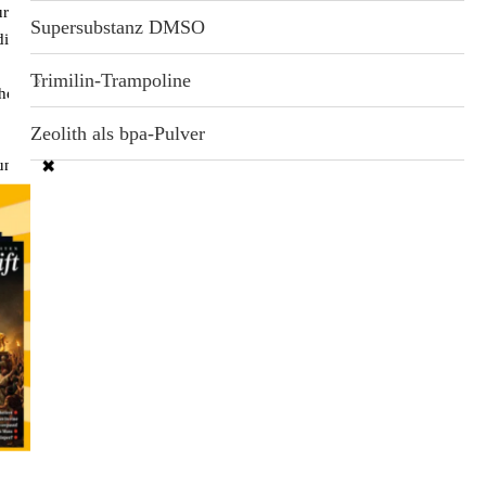
ren und letztendlich
Supersubstanz DMSO
ie Strukturen der
Trimilin-Trampoline
herzustellen und zu
Zeolith als bpa-Pulver
undes, angstfreies und
✖
 neusten Erkenntnisse
dien.
i Artikeln: