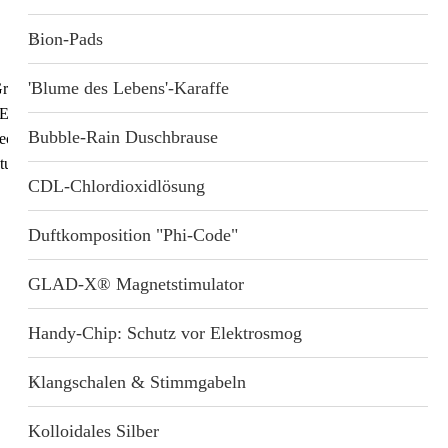
eichnis
n
Bion-Pads
tärkung
'Blume des Lebens'-Karaffe
30,00 €
 Grundlagenwissen und
 Erkenntnisse der
dukte
Bubble-Rain Duschbrause
chnik – inklusive
inkl. 0 % USt.
zzgl.
Versandkosten
tudien.
bote
CDL-Chlordioxidlösung
Produkt-Nr.:
B-3658
Lieferstatus: sofort lieferbar
Duftkomposition "Phi-Code"
GLAD-X® Magnetstimulator
Handy-Chip: Schutz vor Elektrosmog
auf die Merkliste
Klangschalen & Stimmgabeln
WhatsApp
Threema
Telegram
Facebook
Twitter
E-Mail
Kolloidales Silber