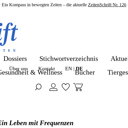
 Ein Kompass in bewegten Zeiten – die aktuelle
ZeitenSchrift Nr. 126
Shop
Shop
Blog
Alle Produkte
Dossiers
Stichwortverzeichnis
Aktue
ZeitenSchrift 
Über uns
Kontakt
EN
DE
Hefte & Abos
Gesundheit & Wellness
Bücher
Tierge
Artikel
Nahrungsergä
Hefte
Gesundheit &
Themen
Bücher
Ein Leben mit Frequenzen
Dossiers
Tiergesundhei