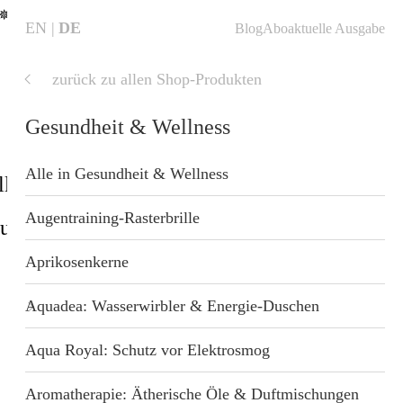
✵
EN
DE
Blog
Abo
aktuelle Ausgabe
zurück zu allen Shop-Produkten
aktuelle
Ausgabe
Gesundheit & Wellness
Alle in Gesundheit & Wellness
ll
Shop
Blog
Startseite
Augentraining-Rasterbrille
sundheit
Geschenkideen
nzung
Aprikosenkerne
 Wellness
Aquadea: Wasserwirbler & Energie-Duschen
Aqua Royal: Schutz vor Elektrosmog
t
Aromatherapie: Ätherische Öle & Duftmischungen