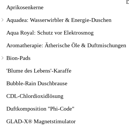
D
Aprikosenkerne
ZeitenSchrift-Themenpakete
Knochengesundheit
Aromatherapie: Ätherische Öle & Duftmischungen
Natur | Erde | Tiere
Aquadea: Wasserwirbler & Energie-Duschen
KräuterStimuli - Leberreinigung
Bion-Pads
Politik | Gesellschaft | Geschichte
Aqua Royal: Schutz vor Elektrosmog
Kurkuma & Piperin
'Blume des Lebens'-Karaffe
Ratgeber | Lebenshilfe
Aromatherapie: Ätherische Öle & Duftmischungen
Lebenstrank
Bubble-Rain Duschbrause
Spiritualität | Esoterik
Bion-Pads
Life Security - Nährstoffmix
CDL-Chlordioxidlösung
Wirtschaft | Finanzen
'Blume des Lebens'-Karaffe
Mitochondrien-Power
Duftkomposition "Phi-Code"
Wissenschaft | Technik
Bubble-Rain Duschbrause
MSM – Organischer Schwefel
GLAD-X® Magnetstimulator
CDL-Chlordioxidlösung
Multi-Eisen-Kapseln
Handy-Chip: Schutz vor Elektrosmog
MyAmino-Proteine
Klangschalen & Stimmgabeln
Duftkomposition "Phi-Code"
Natürliche Ballaststoffe
Kolloidales Silber
GLAD-X® Magnetstimulator