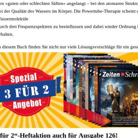
en «guten oder schlechten Säften» angelangt – bei den atomaren Struktu
ei der Qualität des Wassers im Körper. Die Powertube-Therapie scheint d
assermoleküle
urch drei Frequenzspektren zu beeinflussen und dabei wieder Ordnung 
rhalten.
n diesem Buch finden Sie nicht nur viele Lösungsvorschläge für ein ges
anges Leben. Es vermittelt auch Grundlagenwissen und Einblicke in die
er Hochfrequenz-Therapietechnik – inklusive Anwendungstipps und Stu
eitere Informationen zur Frequenz-Therapie finden Sie in folgenden zwe
Power QuickZap: Der Strahl, der den Körper "entstaubt"
Power QuickZap-Geräte: Entgiftend und verjüngend
usatzinformationen/Details
 für 2“-Heftaktion auch für Ausgabe 126!