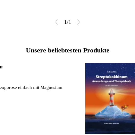
1
/
1
Unsere beliebtesten Produkte
um
teoporose einfach mit Magnesium