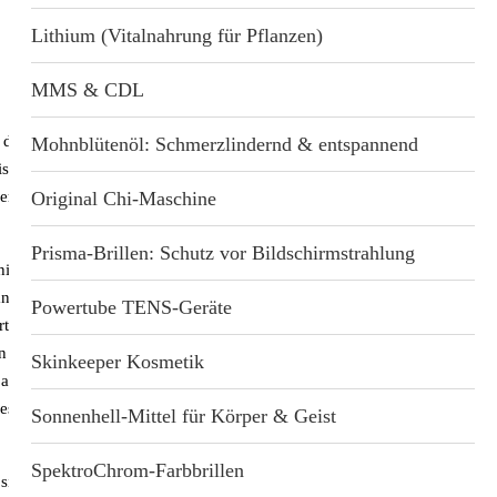
Lithium (Vitalnahrung für Pflanzen)
MMS & CDL
e der Hochfrequenz-
Mohnblütenöl: Schmerzlindernd & entspannend
tische Grundlagen in
der Schweiz zu
Original Chi-Maschine
Prisma-Brillen: Schutz vor Bildschirmstrahlung
ier eine zentrale Rolle.
e, die Zellular-
Powertube TENS-Geräte
in Frischknecht, ein
en Medizin.
Skinkeeper Kosmetik
lbaren Mengen an
 es darum, Ordnung in
Sonnenhell-Mittel für Körper & Geist
SpektroChrom-Farbbrillen
sind wir wieder bei