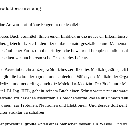
roduktbeschreibung
ine Antwort auf offene Fragen in der Medizin.
ieses Buch vermittelt Ihnen einen Einblick in die neuesten Erkenntniss
herapietechnik. Sie finden hier einfache naturgesetzliche und Mathema
erständlicher Form, um die erfolgreiche bewährte Therapietechnik aus 
erstehen wie auch kosmische Gesetze des Lebens.
ie Powertube, ein außergewöhnliches zertifiziertes Medizingerät, spielt h
s gibt die Lehre der «guten und schlechten Säfte», die Medizin der Organ
edizin und neuerdings auch die Molekular-Medizin. Der Buchautor Mart
ipl. El. Ing. HTL, geht in seinem Buch einen Schritt weiter: zur atomar
etztendlich bestehen Menschen als biochemische Wesen aus unvorstel
tomen, aus Protonen, Neutronen und Elektronen. Und gerade dort geht
eren Struktur zu schaffen.
er prozentual größte Anteil eines Menschen besteht aus Wasser. Und so 