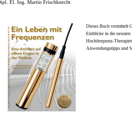
ipl. El. Ing. Martin Frischknecht
Stichwortverz
Geschenkidee
Aktuell
Immunsystems
Dieses Buch vermittelt
Einblicke in die neusten
Abonnement
St. Helia-Pro
Hochfrequenz-Therapiete
Anwendungstipps und S
Spezial-Ange
Fundgrube