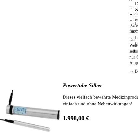
D
Unab
&
wich
Umse
I
„Gre
fund
I
Dann
f
Weit
selb
nur 
Ausg
→
B
Powertube Silber
Dieses vielfach bewährte Medizinprodukt stimuliert die Nervenpunkt
einfach und ohne Nebenwirkungen!
1.998,00 €