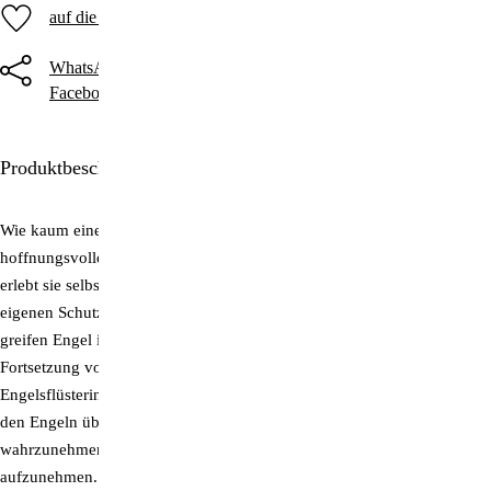
auf die Merkliste
WhatsApp
Threema
Telegram
Facebook
Twitter
E-Mail
Produktbeschreibung
Wie kaum eine zweite versteht es Lorna Byrne, mit ihren Büchern die
hoffnungsvolle Botschaft der Engel greifbar zu machen. Doch wie
erlebt sie selbst ihre Hellsichtigkeit? Wie ist die Verbindung zu ihrem
eigenen Schutzengel, der sie von Kindheit an begleitet? Und wie
greifen Engel in ihrem Leben schützend ein? In der lange erwarteten
Fortsetzung von "Engel in meinem Haar" kommen wir der irischen
Engelsflüsterin so nahe wie nie zuvor. Anhand zahlreicher, direkt von
den Engeln übermittelter Übungen lernen wir, Zeichen der Engel
wahrzunehmen und mit unserem persönlichen Schutzengel Kontakt
aufzunehmen.