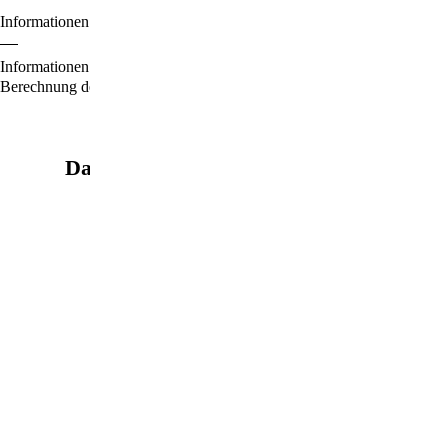
Informationen zu den Zahlungsoptionen finden Sie
hier
.
Informationen für den Standardversand, zur Lieferung und zur
Berechnung der Lieferfrist finden Sie
hier
.
Das könnte Sie auch interessieren