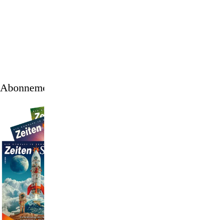
1
/
12
Abonnement