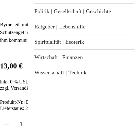
Stichwortverzeichnis
Geschenkideen
Politik | Gesellschaft | Geschichte
Aktuell
Byrne teilt mit uns ihre persönlichen Erfahrungen mit ihrem eigenen
Immunsystemstärkung
Ratgeber | Lebenshilfe
Schutzengel und lehrt uns, wie wir seine Zeichen wahrnehmen und mit
Abonnement
ihm kommunizieren können.
St. Helia-Produkte
Spiritualität | Esoterik
Spezial-Angebote
Wirtschaft | Finanzen
13,00 €
Fundgrube
Wissenschaft | Technik
inkl. 0 % USt.
zzgl.
Versandkosten
Produkt-Nr.:
B-3634
Lieferstatus: 2-3 Tage
in den Warenkorb