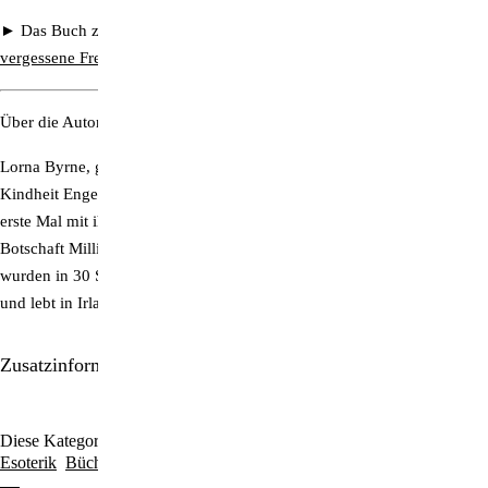
► Das Buch zu unserem berührenden Artikel
Schutzengel: Der
vergessene Freund
Über die Autorin:
Lorna Byrne, geboren und aufgewachsen in Irland, kann seit frühester
Kindheit Engel sehen und mit ihnen kommunizieren. Seit sie 2008 das
erste Mal mit ihrem Wissen an die Öffentlichkeit ging, erreichte ihre
Botschaft Millionen von Lesern in der ganzen Welt. Ihre Bücher
wurden in 30 Sprachen übersetzt. Byrne ist Mutter von vier Kindern
und lebt in Irland.
Zusatzinformationen/Details
Diese Kategorien durchstöbern:
Engel | Naturwesen
Spiritualität |
Esoterik
Bücher