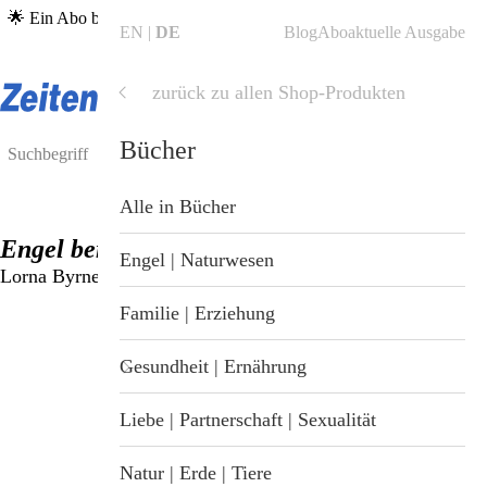
🌟 Ein Abo bestellen, unabhängigen Journalismus unterstützen & ein
EN
DE
Blog
Abo
aktuelle Ausgabe
Gratis-Heft erhalten →
zum Abo
🌟
zurück zu allen Shop-Produkten
Shop
Shop
Bücher
Blog
Alle Produkte
Alle in Bücher
Engel berühren meine Fingerspitzen
ZeitenSchrift Startseite
Hefte & Abos
Engel | Naturwesen
Lorna Byrne
Artikel
Nahrungsergänzung
Familie | Erziehung
Hefte
Gesundheit & Wellness
Gesundheit | Ernährung
Themen
Bücher
Liebe | Partnerschaft | Sexualität
Dossiers
Tiergesundheit
Natur | Erde | Tiere