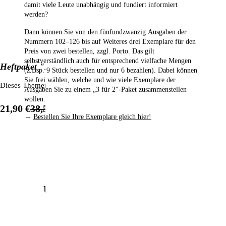
damit viele Leute unabhängig und fundiert informiert
werden?
Dann können Sie von den fünfundzwanzig Ausgaben der
Nummern 102–126
bis auf Weiteres drei Exemplare für den
Preis von zwei bestellen,
zzgl. Porto. Das gilt
selbstverständlich auch für entsprechend vielfache Mengen
Heftpaket "Engel"
(z.Bsp. 9 Stück bestellen und nur 6 bezahlen). Dabei können
Sie frei wählen, welche und wie viele Exemplare der
Dieses Themenpaket beinhaltet 7 Ausgaben, die sich unter anderem mi
Ausgaben Sie zu einem „3 für 2“-Paket zusammenstellen
wollen.
%
21,90 €
38,50 €
→
Bestellen Sie Ihre Exemplare gleich hier!
1
/
4
Unsere beliebtesten Produkte