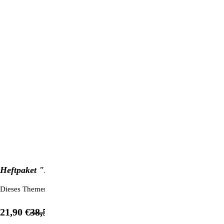
Heftpaket "Engel"
Dieses Themenpaket beinhaltet 7 Ausgaben, die sich unter anderem mi
%
21,90 €
38,50 €