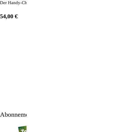
Der Handy-Chip schützt Sie nachweislich und effektiv vor den schädli
54,00 €
1
/
12
Abonnement