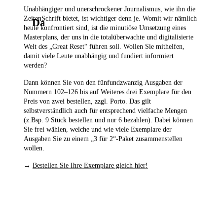
Unabhängiger und unerschrockener Journalismus, wie ihn die
ZeitenSchrift bietet, ist wichtiger denn je. Womit wir nämlich
Das könnte Sie auch interessieren
heute konfrontiert sind, ist die minutiöse Umsetzung eines
Masterplans, der uns in die totalüberwachte und digitalisierte
Welt des „Great Reset“ führen soll. Wollen Sie mithelfen,
damit viele Leute unabhängig und fundiert informiert
werden?
Dann können Sie von den fünfundzwanzig Ausgaben der
Nummern 102–126
bis auf Weiteres drei Exemplare für den
Preis von zwei bestellen,
zzgl. Porto. Das gilt
selbstverständlich auch für entsprechend vielfache Mengen
(z.Bsp. 9 Stück bestellen und nur 6 bezahlen). Dabei können
Sie frei wählen, welche und wie viele Exemplare der
Ausgaben Sie zu einem „3 für 2“-Paket zusammenstellen
wollen.
→
Bestellen Sie Ihre Exemplare gleich hier!