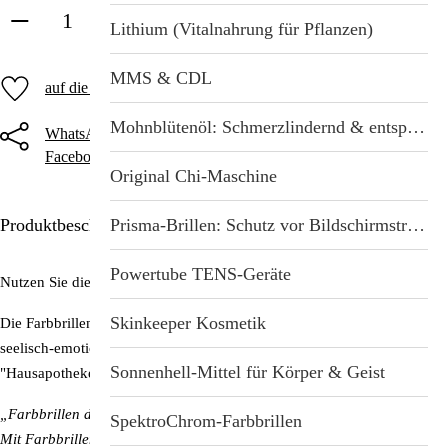
in den Warenkorb
Lithium (Vitalnahrung für Pflanzen)
MMS & CDL
auf die Merkliste
Mohnblütenöl: Schmerzlindernd & entspannend
WhatsApp
Threema
Telegram
Facebook
Twitter
E-Mail
Original Chi-Maschine
Prisma-Brillen: Schutz vor Bildschirmstrahlung
Produktbeschreibung
Powertube TENS-Geräte
Nutzen Sie die Kraft und Macht des Regenbogens!
Skinkeeper Kosmetik
Die Farbbrillen wirken sowohl auf der körperlichen als auch der
seelisch-emotionalen Ebene. Man kann sie daher auch als die
Sonnenhell-Mittel für Körper & Geist
"Hausapotheke des Farblichts" bezeichnen.
„Farbbrillen dienen der Erhaltung und Optimierung Ihrer Gesundheit.
SpektroChrom-Farbbrillen
Mit Farbbrillen können Sie gezielt Ihr Vitalsystem beeinflussen – in