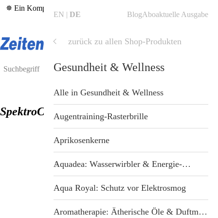
✵ Ein Kompass in bewegten Zeiten – die aktuelle
ZeitenSchrift Nr.
EN
DE
Blog
Abo
aktuelle Ausgabe
126
✵
zurück zu allen Shop-Produkten
Shop
Shop
Gesundheit & Wellness
Blog
Alle Produkte
Alle in Gesundheit & Wellness
SpektroChrom-Brille 'Orange'
ZeitenSchrift Startseite
Hefte & Abos
Augentraining-Rasterbrille
Artikel
Nahrungsergänzung
Aprikosenkerne
Hefte
Gesundheit & Wellness
Aquadea: Wasserwirbler & Energie-Duschen
Themen
Bücher
Aqua Royal: Schutz vor Elektrosmog
Dossiers
Tiergesundheit
Aromatherapie: Ätherische Öle & Duftmischungen