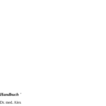
Handbuch "SpektroChrom-Farbbrillen"
Dr. med. Alexander Wunsch