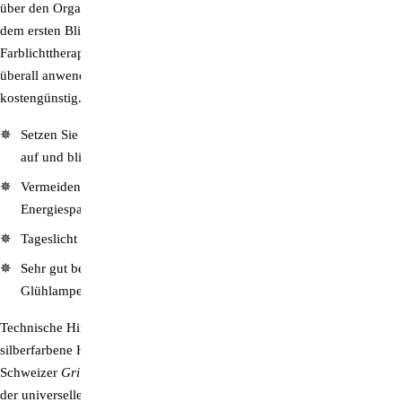
über den Organismus bis in die Zelle für veränderte Empfindungen mit
dem ersten Blick. Im Gegensatz zur Farbbestrahlung der Haut ist die
Farblichttherapie über SpektroChrom-Brillen einfach (jederzeit und
überall anwendbar), praktisch (ein bis zwei Mal täglich 15 Min.) sowie
kostengünstig.
Setzen Sie die SpektroChrom-Farbbrille Ihrer Wahl für 15 Minuten
auf und blicken Sie auf eine weiße/helle Fläche.
Vermeiden Sie dabei nicht-thermisches Kunstlicht (LED,
Energiesparlampe usw.).
Tageslicht hat die beste Qualität.
Sehr gut bewährt hat sich auch das Betrachten einer 40-Watt-
Glühlampe mit opakem Glaskörper.
Technische Hinweise:
Die multifunktionale, leichte, bruchfeste,
silberfarbene Halbrahmenfassung besteht aus bisphenolfreiem
Schweizer
Grilamid TR90 UV
und besticht mit ihrem aktiven Look und
der universellen Tragbarkeit. Weiche Gummi-Nasenauflagen und softe