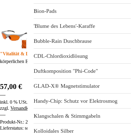
Stichwortverzeichnis
Geschenkideen
Bion-Pads
Aktuell
Immunsystemstärkung
'Blume des Lebens'-Karaffe
Abonnement
St. Helia-Produkte
Bubble-Rain Duschbrause
"Vitalität & Lebenslust"
– Wirkt auf der emotionalen und
Spezial-Angebote
CDL-Chlordioxidlösung
körperlichen Ebene.
Fundgrube
Duftkomposition "Phi-Code"
57,00 €
GLAD-X® Magnetstimulator
Handy-Chip: Schutz vor Elektrosmog
inkl. 0 % USt.
zzgl.
Versandkosten
Klangschalen & Stimmgabeln
Produkt-Nr.:
2129
Lieferstatus: sofort lieferbar
Kolloidales Silber