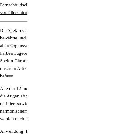
Fernsehbildschirmen schützen, finden Sie hier:
Prisma-Brillen: Schutz
vor Bildschirmstrahlung
Die SpektroChrom-Farblichtmethode nach Dinshah P. Ghadiali
ist die
bewährte und wissenschaftlich fundierte Farblichtanwendung, bei der
allen Organsystemen und Funktionen des Körpers ganz besondere
Farben zugeordnet sind. Dank der SpektroChrom-Farbbrillen gibt es
SpektroChrom jetzt auch für die Augen!
Mehr dazu erfahren Sie in
unserem Artikel
, der sich auch mit den Farbwirkungen in der Natur
befasst.
Alle der 12 hochgesättigten SpektroChrom-Farbfilter sind optimal auf
die Augen abgestimmt und exakt nach dem SpektroChrom-Farbsystem
definiert sowie gemäß ihrer physiologischen Eigenschaften in
harmonischem Abstand abgestuft und zueinander positioniert. Sie
werden nach höchsten Qualitätsstandards eingemessen und gefertigt.
Anwendung:
Das farbige Licht sorgt auf dem Weg durch das Auge