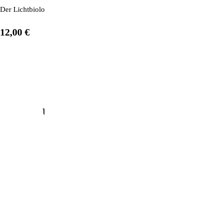
Der Lichtbiologie-Experte hat einen praktischen und leicht verständli
12,00 €
1
/
3
Unsere beliebtesten Produkte