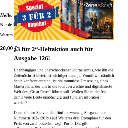
Heile. Dich. Selbst.
Nicole LePera
Warum auch kleinste seelische Verletzungen große Folgen haben – und 
20,00 €
„3 für 2“-Heftaktion auch für
Ausgabe 126!
Unabhängiger und unerschrockener Journalismus, wie ihn die
ZeitenSchrift bietet, ist wichtiger denn je. Womit wir nämlich
heute konfrontiert sind, ist die minutiöse Umsetzung eines
Masterplans, der uns in die totalüberwachte und digitalisierte
Welt des „Great Reset“ führen soll. Wollen Sie mithelfen,
damit viele Leute unabhängig und fundiert informiert
werden?
Dann können Sie von den fünfundzwanzig Ausgaben der
Nummern 102–126
bis auf Weiteres drei Exemplare für den
Preis von zwei bestellen,
zzgl. Porto. Das gilt