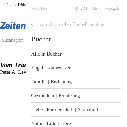
❗ Jetzt frühere Ausgaben bestellen und von unserer 3für2-Aktion
EN
DE
Blog
Abo
aktuelle Ausgabe
profitieren! →
Hefte finden
❗
zurück zu allen Shop-Produkten
Shop
Shop
Bücher
Blog
Alle Produkte
Alle in Bücher
Vom Trauma befreien
ZeitenSchrift Startseite
Hefte & Abos
Engel | Naturwesen
Peter A. Levine
Artikel
Nahrungsergänzung
Familie | Erziehung
Hefte
Gesundheit & Wellness
Gesundheit | Ernährung
Themen
Bücher
Liebe | Partnerschaft | Sexualität
Dossiers
Tiergesundheit
Natur | Erde | Tiere