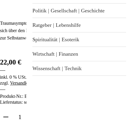
Stichwortverzeichnis
Geschenkideen
Politik | Gesellschaft | Geschichte
Aktuell
Traumasymptome sind vor allem blockierte Energie. Daher lassen sie
Immunsystemstärkung
Ratgeber | Lebenshilfe
sich über den Körper weit besser heilen als über die Seele. – Erstmals
Abonnement
zur Selbstanwendung mit CD!
St. Helia-Produkte
Spiritualität | Esoterik
Spezial-Angebote
Wirtschaft | Finanzen
22,00 €
Fundgrube
Wissenschaft | Technik
inkl. 0 % USt.
zzgl.
Versandkosten
Produkt-Nr.:
B-3684
Lieferstatus: sofort lieferbar
in den Warenkorb