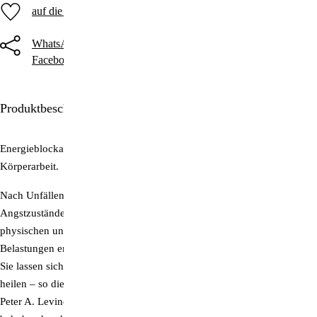
auf die Merkliste
WhatsApp
Threema
Telegram
Facebook
Twitter
E-Mail
Produktbeschreibung
Energieblockaden lösen: Trauma-Selbstheilung durch gezielte
Körperarbeit.
Nach Unfällen oder seelischen Verletzungen entwickeln sich häufig
Angstzustände, Depressionen oder unerklärliche Schmerzen. Solche
physischen und psychischen
Belastungen entstehen vor allem durch im Körper blockierte Energie.
Sie lassen sich daher über den Körper weit besser als über die Seele
heilen – so die revolutionäre Erkenntnis des großen Traumatherapeuten
Peter A. Levine. Erstmals ermöglicht dieser Ratgeber, seine