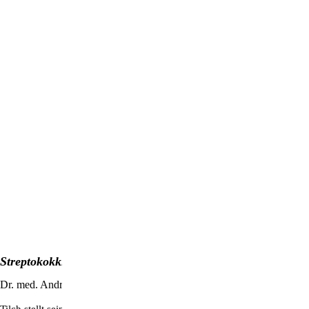
Streptokokkinum – Anwendungs- & Therapiebuch
Dr. med. Andreas Tilch
Tilch stellt sein wertvolles Erfahrungswissen im Umgang mit Streptok