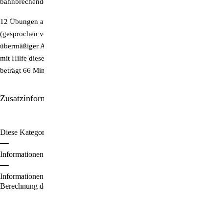
bahnbrechende Methode in Selbstanwendung zu nutzen.
12 Übungen aus dem Buch finden Sie auf der beiliegenden CD
(gesprochen von Jörg Zimmer). Erdung und Zentrierung, Abbau von
übermäßiger Aktivierung und Rückkehr in die innere Balance werden
mit Hilfe dieser angeleiteten Übungen möglich. Die Spieldauer der CD
beträgt 66 Minuten.
Zusatzinformationen/Details
Diese Kategorien durchstöbern:
Ratgeber | Lebenshilfe
Bücher
Informationen zu den Zahlungsoptionen finden Sie
hier
.
Informationen für den Standardversand, zur Lieferung und zur
Berechnung der Lieferfrist finden Sie
hier
.