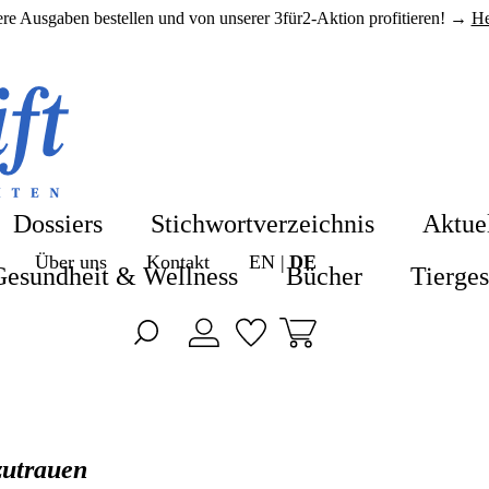
here Ausgaben bestellen und von unserer 3für2-Aktion profitieren! →
He
Shop
Shop
Blog
Alle Produkte
Dossiers
Stichwortverzeichnis
Aktue
ZeitenSchrift 
Über uns
Kontakt
EN
DE
Hefte & Abos
Gesundheit & Wellness
Bücher
Tierge
Artikel
Nahrungsergä
Hefte
Gesundheit &
Themen
Bücher
zutrauen
Dossiers
Tiergesundhei