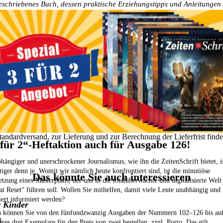
eschriebenes Buch, dessen praktische Erziehungstipps und Anleitungen
zum Umsetzen inspirieren. Wer seine Kinder liebevoll und stressfrei er
icht herum!
/Details
stöbern:
Familie | Erziehung
Ratgeber | Lebenshilfe
Bücher
Geschenk
ahlungsoptionen finden Sie
hier
.
tandardversand, zur Lieferung und zur Berechnung der Lieferfrist find
 für 2“-Heftaktion auch für Ausgabe 126!
hängiger und unerschrockener Journalismus, wie ihn die ZeitenSchrift bietet, i
tiger denn je. Womit wir nämlich heute konfrontiert sind, ist die minutiöse
Das könnte Sie auch interessieren
tzung eines Masterplans, der uns in die totalüberwachte und digitalisierte Welt
at Reset“ führen soll. Wollen Sie mithelfen, damit viele Leute unabhängig und
iert informiert werden?
r Kinder
 können Sie von den fünfundzwanzig Ausgaben der Nummern 102–126
bis au
l
eres drei Exemplare für den Preis von zwei bestellen,
zzgl. Porto. Das gilt