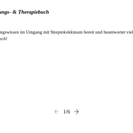
ungs- & Therapiebuch
ahrungswissen im Umgang mit Streptokokkinum bereit und beantwortet vi
uch!
1
/
6