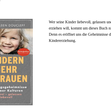
f
Stichwortverz
Geschenkidee
Aktuell
Immunsystems
Wer seine Kinder liebevoll, gelassen und
erziehen will, kommt um dieses Buch n
Abonnement
St. Helia-Pro
Denn es eröffnet uns die Geheimnisse d
Kindererziehung.
Spezial-Ange
Fundgrube