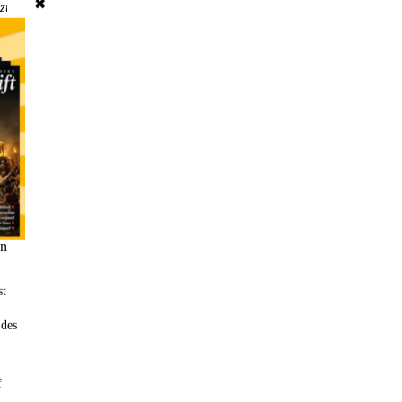
✖
 zum
ziehen will,
ideen
en Sie
hier
.
st
 des
f