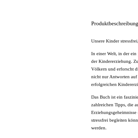
Natürliches Magnesiumchlorid
Lithium (Vitalnahrung für Pflanzen)
Natürliches Vitamin B
MMS & CDL
Produktbeschreibun
Natürliches Vitamin C
Mohnblütenöl: Schmerzlindernd & entspannend
Unsere Kinder stressfrei
Natürliches Vitamin D
Original Chi-Maschine
In einer Welt, in der e
Natürliches Vitamin K2
Prisma-Brillen: Schutz vor Bildschirmstrahlung
der Kindererziehung. Zu
Natürliches Zink
Powertube TENS-Geräte
Völkern und erforscht di
nicht nur Antworten auf
Omega-3 Algenöl
Skinkeeper Kosmetik
erfolgreichen Kindererz
OPC Gold Traubenkernextrakt
Sonnenhell-Mittel für Körper & Geist
Das Buch ist ein faszini
zahlreichen Tipps, die a
Pflanzen-UrTrinkturen
SpektroChrom-Farbbrillen
Erziehungsgeheimnisse d
Revitabol AKK Plus
Supersubstanz DMSO
stressfrei begleiten kö
werden.
Revitabol PQQ Plus
Trimilin-Trampoline