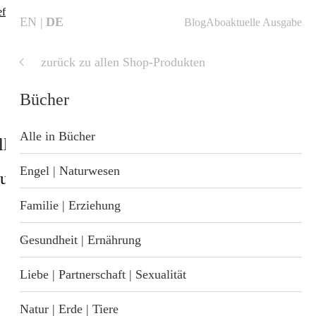
fte finden
❗
EN
DE
Blog
Abo
aktuelle Ausgabe
zurück zu allen Shop-Produkten
aktuelle
Ausgabe
Bücher
Alle in Bücher
ll
Shop
Blog
Startseite
Engel | Naturwesen
sundheit
Geschenkideen
nzung
Familie | Erziehung
 Wellness
Gesundheit | Ernährung
Liebe | Partnerschaft | Sexualität
t
Natur | Erde | Tiere