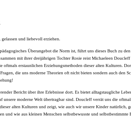
g
, gelassen und liebevoll erziehen.
in pädagogisches Überangebot die Norm ist, führt uns dieses Buch zu de
sammen mit ihrer dreijährigen Tochter Rosie reist Michaeleen Doucleff
e oftmals erstaunlichen Erziehungsmethoden dieser alten Kulturen. Dort
 Fragen, die uns moderne Theorien oft nicht bieten sondern auch den Sc
iehung!
erender Bericht über ihre Erlebnisse dort. Es bietet alltagstaugliche Lebe
uf unsere moderne Welt übertragbar sind. Doucleff verrät uns die oftmal
ieser alten Kulturen und zeigt, wie auch wir unsere Kinder natürlich, 
nnen und wie aus kleinen Menschen selbstbewusste und selbstbestimmte