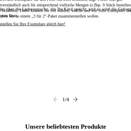
stverständlich auch für entsprechend vielfache Mengen (z.Bsp. 9 Stück bestelle
lles über die Liebessprache, die Ihr Kind spricht, und es wird die Gebor
6 bezahlen). Dabei können Sie frei wählen, welche und wie viele Exemplare de
sen lässt.
aben Sie zu einem „3 für 2“-Paket zusammenstellen wollen.
estellen Sie Ihre Exemplare gleich hier!
1
/
4
Unsere beliebtesten Produkte