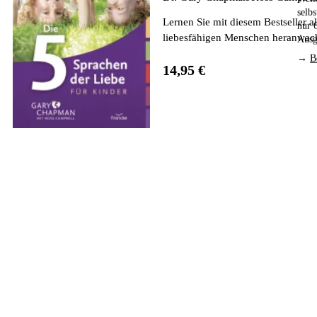
selb
Lernen Sie mit diesem Bestseller a
nur 
liebesfähigen Menschen heranwach
Ausg
→
B
14,95 €