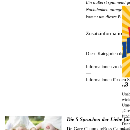
Ein äußerst spannend g
Revitabol Zellschutz
Zeolith als bpa-Pulver
Nachdenken anregen und 
kommt um dieses Buch n
Sango Kalzium
Säure-Basen-Haushalt
Zusatzinformationen
Schwermetalle sanft ausleiten
Diese Kategorien durch
Selen & Jod
Informationen zu den Z
Sport aus der Flasche
Informationen für den S
Spurenelement Lithium
„3
Wilde Karde-Urtinktur
Unab
wich
Wild-Yams
Umse
„Gre
fund
Die 5 Sprachen der Liebe fü
Dann
Dr. Gary Chapman/Ross Campbel
Weit