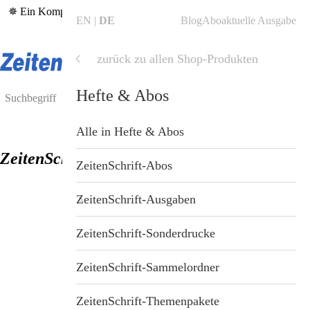
✵ Ein Kompass in bewegten Zeiten – die aktuelle
ZeitenSchrift Nr.
EN
DE
Blog
Abo
aktuelle Ausgabe
126
✵
zurück zu allen Shop-Produkten
Shop
Shop
Hefte & Abos
Blog
Alle Produkte
Alle in Hefte & Abos
ZeitenSchrift Nr. 117
ZeitenSchrift Startseite
Hefte & Abos
ZeitenSchrift-Abos
Artikel
Nahrungsergänzung
ZeitenSchrift-Ausgaben
Hefte
Gesundheit & Wellness
ZeitenSchrift-Sonderdrucke
Themen
Bücher
ZeitenSchrift-Sammelordner
Dossiers
Tiergesundheit
ZeitenSchrift-Themenpakete