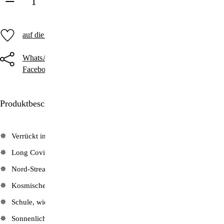
in den Warenkorb
auf die Merkliste
WhatsApp
Threema
Telegram
Facebook
Twitter
E-Mail
Produktbeschreibung
Verrückt in der Social-Media-Welt oder gesund in der echten Welt?
Long Covid: Was helfen kann
Nord-Stream-Atombombe: Europa im Visier
Kosmisches Gesetz: Die Antworten sind da
Schule, wie Kinder sie lieben
Sonnenlicht: Von der Gefahr zum Heilmittel