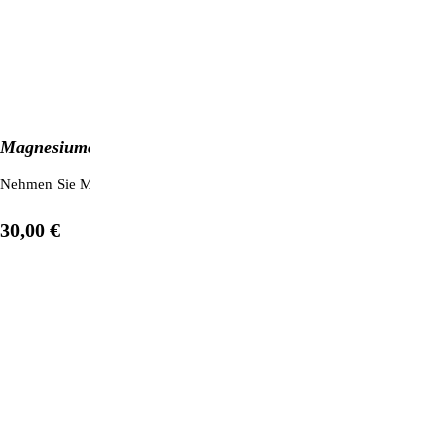
Magnesiumchlorid aus dem Toten Meer (1 kg)
Nehmen Sie Magnesium in einer besonders reinen und vom Körper schn
30,00 €