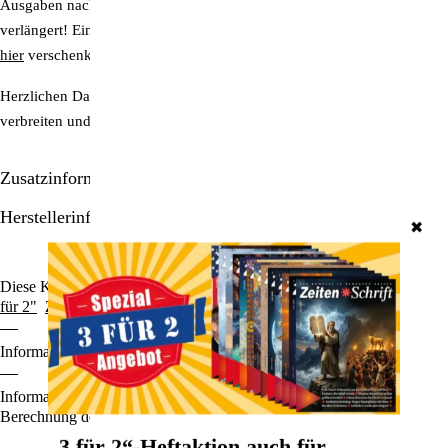
Ausgaben nach Wahl oder das eigene Abo wird um eine Ausgabe
verlängert! Ein Abonnement der ZeitenSchrift können Sie ganz einfach
hier
verschenken.
Herzlichen Dank, wenn auch Sie auf diesem Wege die Wahrheit
verbreiten und „Verteidiger des gesunden Menschenverstands“ werden.
Zusatzinformationen/Details
Herstellerinformationen
✖
Diese Kategorien durchstöbern:
Ausgaben für € 8.75
Ausgaben für "3
für 2"
ZeitenSchrift-Ausgaben
Hefte & Abos
Informationen zu den Zahlungsoptionen finden Sie
hier
.
Informationen für den Standardversand, zur Lieferung und zur
Berechnung der Lieferfrist finden Sie
hier
.
„3 für 2“-Heftaktion auch für