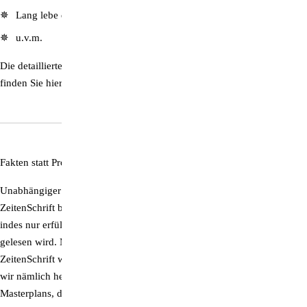
Lang lebe die Langeweile
u.v.m.
Die detaillierte Artikel-Übersicht mit Leseproben zu unseren Artikeln
finden Sie hier:
ZeitenSchrift Nr. 117
Fakten statt Propaganda:
Unsere
3 für 2-Heftaktion
geht weiter!
Unabhängiger und unerschrockener Journalismus, wie ihn die
ZeitenSchrift bietet, ist wichtiger denn je. Wir können unsere Aufgabe
indes nur erfüllen, wenn das Magazin von möglichst vielen Menschen
gelesen wird. Mit unserem vergünstigten Heftangebot soll die
ZeitenSchrift weiterhin so erschwinglich wie möglich bleiben. Womit
wir nämlich heute konfrontiert sind, ist die minutiöse Umsetzung eines
Masterplans, der uns in die totalüberwachte und digitalisierte Welt des