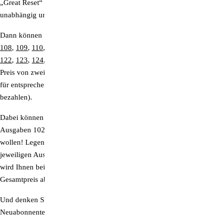
„Great Reset“ führen soll. Wollen Sie mithelfen, damit viele Leute
unabhängig und fundiert informiert werden?
Dann können Sie von den Ausgaben Nr.
102
,
103
,
104
,
105
,
106
,
107
,
108
,
109
,
110
,
111
,
112
,
113
,
114
,
115
,
116
,
117
,
118
,
119
,
120
,
121
,
122
,
123
,
124
,
125
&
126
bis auf Weiteres drei Exemplare für den
Preis von zwei bestellen,
zzgl. Porto. Das gilt selbstverständlich auch
für entsprechend vielfache Mengen (z.Bsp. 9 Stück bestellen und nur 6
bezahlen).
Dabei können Sie frei wählen, welche und wie viele Exemplare der
Ausgaben 102 bis 126 Sie zu einem "3 für 2-Paket" zusammenstellen
wollen! Legen Sie dazu einfach die gewünschte Anzahl Exemplare der
jeweiligen Ausgaben in den Warenkorb und
die entsprechende Menge
wird Ihnen beim Check-Out dann automatisch als Rabatt vom
Gesamtpreis abgezogen.
Und denken Sie daran:
Wer ein Abo verschenkt oder einen
Neuabonnenten wirbt, erhält kostenlos zwei ältere ZeitenSchrift-