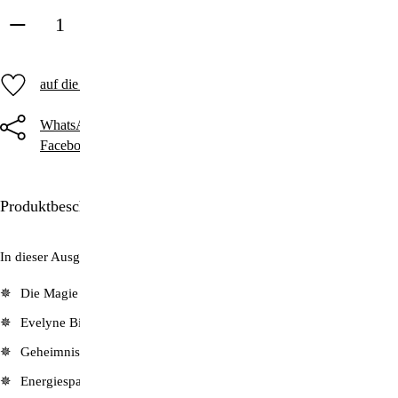
in den Warenkorb
auf die Merkliste
WhatsApp
Threema
Telegram
Facebook
Twitter
E-Mail
Produktbeschreibung
In dieser Ausgabe lesen Sie unter anderem:
Die Magie des Willens: Schöpfer statt nur Opfer sein!
Evelyne Binsack: Kein Berg zu hoch, kein Ziel zu weit…
Geheimnisse der AntarktisPinguine: Der Mensch im Vogel
Energiesparlampen und Flachbildschirme: Wie sie uns schädigen