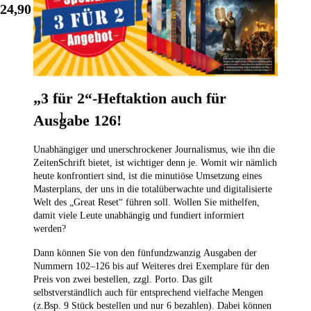
24,90 €
1
/
4
„3 für 2“-Heftaktion auch für
Unsere beliebtesten Produkte
Ausgabe 126!
Unabhängiger und unerschrockener Journalismus, wie ihn die
ZeitenSchrift bietet, ist wichtiger denn je. Womit wir nämlich
heute konfrontiert sind, ist die minutiöse Umsetzung eines
Masterplans, der uns in die totalüberwachte und digitalisierte
Welt des „Great Reset“ führen soll. Wollen Sie mithelfen,
damit viele Leute unabhängig und fundiert informiert
werden?
Dann können Sie von den fünfundzwanzig Ausgaben der
Nummern 102–126
bis auf Weiteres drei Exemplare für den
Preis von zwei bestellen,
zzgl. Porto. Das gilt
selbstverständlich auch für entsprechend vielfache Mengen
(z.Bsp. 9 Stück bestellen und nur 6 bezahlen). Dabei können