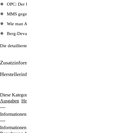
OPC: Der Pflanzenstoff, der auf uns wie ein Jungbrunnen wirkt!
MMS gegen Krebs
Wie man Angst überwindet und Lebenskraft tankt
Berg-Devas: Götter des Naturreichs, u.v.m.
Die detaillierte Artikel-Übersicht finden Sie hier:
ZeitenSchrift Nr. 62
Zusatzinformationen/Details
Herstellerinformationen
Diese Kategorien durchstöbern:
Ausgaben für € 5.00
ZeitenSchrift-
Ausgaben
Hefte & Abos
Informationen zu den Zahlungsoptionen finden Sie
hier
.
Informationen für den Standardversand, zur Lieferung und zur