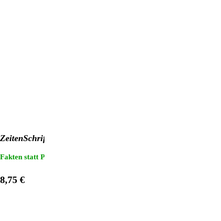
ZeitenSchrift Nr. 113
Fakten statt Propaganda: "3 für 2"-Heftaktion!
Sterne: Der Mensch g
8,75 €