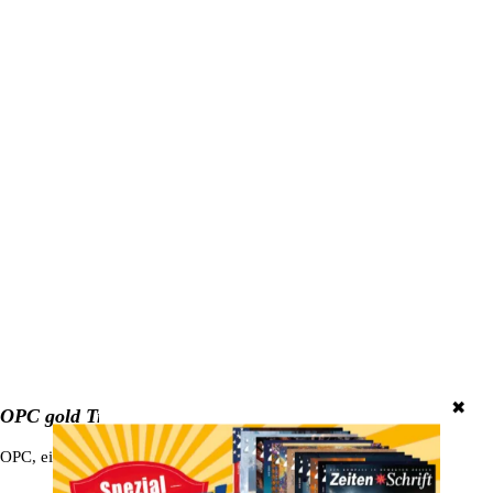
✖
OPC gold Traubenkernextrakt
OPC, ein natürliches Antioxidans, bietet zahlreiche gesundheitsförde