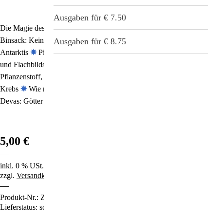
Stichwortverzeichnis
Geschenkideen
Ausgaben für € 7.50
Die Magie des Willens: Schöpfer statt nur Opfer sein!
✵
Evelyne
Aktuell
Binsack: Kein Berg zu hoch, kein Ziel zu weit…
✵
Geheimnisse der
Immunsystemstärkung
Ausgaben für € 8.75
Antarktis
✵
Pinguine: Der Mensch im Vogel
✵
Energiesparlampen
Abonnement
und Flachbildschirme: Wie sie uns schädigen
St. Helia-Produkte
✵
OPC: Der
Pflanzenstoff, der auf uns wie ein Jungbrunnen wirkt!
✵
MMS gegen
Spezial-Angebote
Krebs
✵
Wie man Angst überwindet und Lebenskraft tankt
✵
Berg-
Devas: Götter des Naturreichs
✵
u.v.m.
Fundgrube
5,00 €
inkl. 0 % USt.
zzgl.
Versandkosten
Produkt-Nr.:
ZS62
Lieferstatus: sofort lieferbar