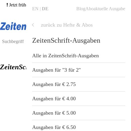
❗ Jetzt frühere Ausgaben bestellen und von unserer 3für2-Aktion
EN
DE
Blog
Abo
aktuelle Ausgabe
profitieren! →
Hefte finden
❗
zurück zu Hefte & Abos
Shop
Shop
Hefte & Abos
ZeitenSchrift-Ausgaben
Blog
Alle Produkte
Alle in Hefte & Abos
Alle in ZeitenSchrift-Ausgaben
ZeitenSchrift Nr. 62
ZeitenSchrift Startseite
Hefte & Abos
ZeitenSchrift-Abos
Ausgaben für "3 für 2"
Artikel
Nahrungsergänzung
ZeitenSchrift-Ausgaben
Ausgaben für € 2.75
Hefte
Gesundheit & Wellness
ZeitenSchrift-Sonderdrucke
Ausgaben für € 4.00
Themen
Bücher
ZeitenSchrift-Sammelordner
Ausgaben für € 5.00
Dossiers
Tiergesundheit
ZeitenSchrift-Themenpakete
Ausgaben für € 6.50