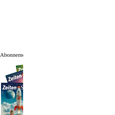
1
/
12
Abonnement