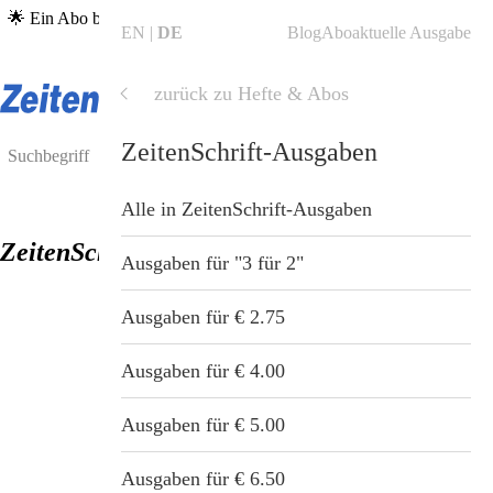
🌟 Ein Abo bestellen, unabhängigen Journalismus unterstützen & ein
EN
DE
Blog
Abo
aktuelle Ausgabe
Gratis-Heft erhalten →
zum Abo
🌟
zurück zu Hefte & Abos
Shop
Shop
Hefte & Abos
ZeitenSchrift-Ausgaben
Blog
Alle Produkte
Alle in Hefte & Abos
Alle in ZeitenSchrift-Ausgaben
ZeitenSchrift Nr. 80
ZeitenSchrift Startseite
Hefte & Abos
ZeitenSchrift-Abos
Ausgaben für "3 für 2"
Artikel
Nahrungsergänzung
ZeitenSchrift-Ausgaben
Ausgaben für € 2.75
Hefte
Gesundheit & Wellness
ZeitenSchrift-Sonderdrucke
Ausgaben für € 4.00
Themen
Bücher
ZeitenSchrift-Sammelordner
Ausgaben für € 5.00
Dossiers
Tiergesundheit
ZeitenSchrift-Themenpakete
Ausgaben für € 6.50