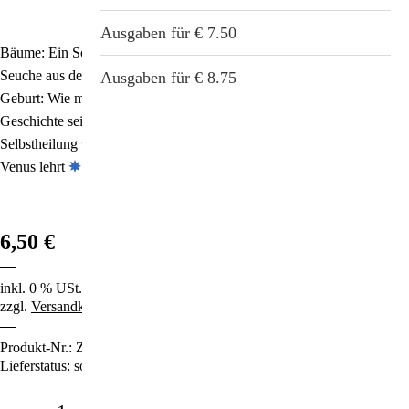
Stichwortverzeichnis
Geschenkideen
Ausgaben für € 7.50
Bäume: Ein Schlüssel zum Schutz vor Elektrosmog!
✵
Borreliose: Die
Aktuell
Seuche aus dem Versuchslabor – und wie man sie heilen kann
✵
Immunsystemstärkung
Ausgaben für € 8.75
Geburt: Wie man die Seele des Kindes schützt
✵
Erster Weltkrieg: Die
Abonnement
Geschichte seiner wahren Gründe
St. Helia-Produkte
✵
Healing Code: Das Wunder der
Selbstheilung
✵
Was uns der Bienen-Engel über diese Wesen von der
Spezial-Angebote
Venus lehrt
✵
Wundermittel Apfelessig
✵
u.v.m.
Fundgrube
6,50 €
inkl. 0 % USt.
zzgl.
Versandkosten
Produkt-Nr.:
ZS80
Lieferstatus: sofort lieferbar