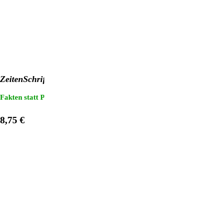
ZeitenSchrift Nr. 113
Fakten statt Propaganda: "3 für 2"-Heftaktion!
Sterne: Der Mensch g
8,75 €