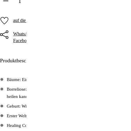
in den Warenkorb
auf die Merkliste
WhatsApp
Threema
Telegram
Facebook
Twitter
E-Mail
Produktbeschreibung
Bäume: Ein Schlüssel zum Schutz vor Elektrosmog!
Borreliose: Die Seuche aus dem Versuchslabor – und wie man sie
heilen kann
Geburt: Wie man die Seele des Kindes schützt
Erster Weltkrieg: Die Geschichte seiner wahren Gründe
Healing Code: Das Wunder der Selbstheilung