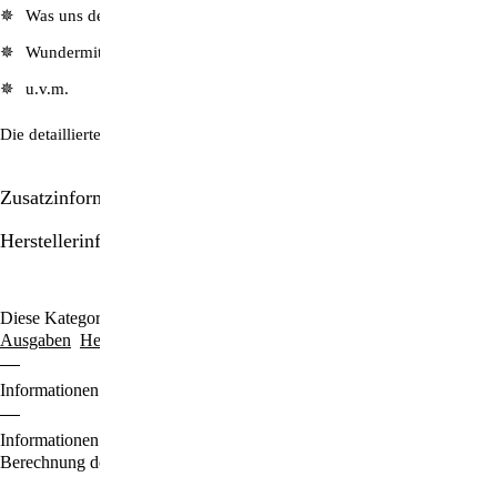
Was uns der Bienen-Engel über diese Wesen von der Venus lehrt
Wundermittel Apfelessig
u.v.m.
Die detaillierte Artikel-Übersicht finden Sie hier:
ZeitenSchrift Nr. 80
Zusatzinformationen/Details
Herstellerinformationen
Diese Kategorien durchstöbern:
Ausgaben für € 6.50
ZeitenSchrift-
Ausgaben
Hefte & Abos
Informationen zu den Zahlungsoptionen finden Sie
hier
.
Informationen für den Standardversand, zur Lieferung und zur
Berechnung der Lieferfrist finden Sie
hier
.